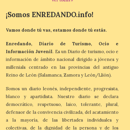
Ver todas »
León a la cabeza de la lista
¡Somos ENREDANDO.info!
del nuevo ranking de
Billionhands que revela
los diez destinos y locales
Vamos donde tú vas, estamos donde tú estás.
preferidos por los
consumidores para
tomarse una caña este
Enredando, Diario de Turismo, Ocio e
verano.
Información Juvenil
. Es un Diario de turismo, ocio e
6 Ago 2026
información de ámbito nacional dirigido a jóvenes y
millenials centrado en las provincias del antiguo
Reino de León (Salamanca, Zamora y León/Llión).
El nuevo ranking de
Billionhands revela los
diez destinos y locales
Somos un diario leonés, independiente, progresista,
preferidos por los
blanco y apartidista. Nuestro diario se declara
consumidores para
tomarse una caña este verano, con León y
democrático, respetuoso, laico, tolerante, plural,
Madrid a la cabeza de la lista. Salamanca
ocupa el noveno lugar. Los españoles
defensor de la convivencia civilizada, del acatamiento
priorizan las […]
a la mayoría, de las libertades individuales y
colectivas, de la dignidad de la persona y de los