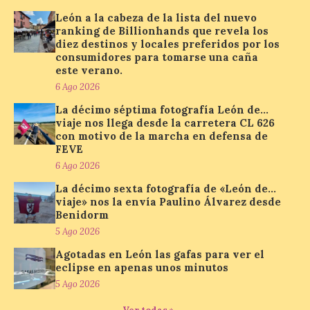
contratación temporal de 300 jóvenes
León a la cabeza de la lista del nuevo
desempleados inscritos en el Sistema
ranking de Billionhands que revela los
Nacional de […]
diez destinos y locales preferidos por los
consumidores para tomarse una caña
este verano.
En la Comarca de Liébana
6 Ago 2026
tienes 6 rincones únicos
La décimo séptima fotografía León de…
para ver el Eclipse de Sol
viaje nos llega desde la carretera CL 626
con motivo de la marcha en defensa de
6 Ago 2026
FEVE
6 Ago 2026
Miradores naturales,
La décimo sexta fotografía de «León de…
pueblos con alma y
viaje» nos la envía Paulino Álvarez desde
paisajes de leyenda
Benidorm
convierten la Comarca de
Liébana en uno de los
5 Ago 2026
destinos más bonitos para disfrutar de
este fenómeno astronómico único. Un
Agotadas en León las gafas para ver el
eclipse total de sol será visible en la
eclipse en apenas unos minutos
Península Ibérica durante […]
5 Ago 2026