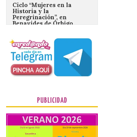
Benavides de Órbigo.
7 Ago 2026
Conferencia de Victorina
Alonso, sobre la
peregrinación femenina.
Presentación del Libro
“Va de Monjas”, de José
Fernando Cornejo. Apertura de una doble
exposición de fotografía. Este viernes, 7
de agosto, a las 20,00 horas, en el
auditorio de Benavides de […]
Food trucks y música en
PUBLICIDAD
Valencia de Don Juan en
una nueva edición de
Castle Food 2026
7 Ago 2026