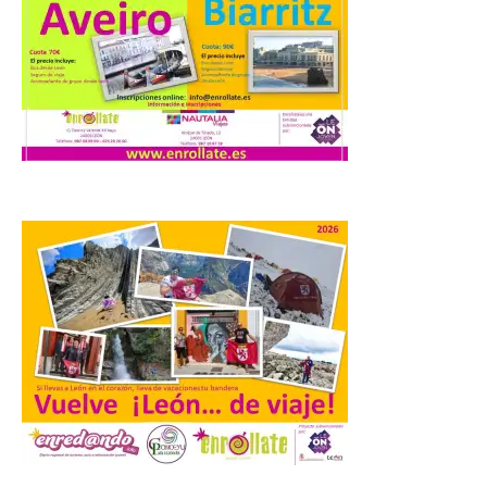
Castle Food combina la
música en directo con
food trucks y tiendas de
market esperando atraer
a miles de personas. La
localidad leonesa de Valencia de Don Juan
sigue adelante con su calendario de
eventos veraniegos para este año 2026.
[…]
La Comisión actualiza su
programa insignia de
prácticas Blue Book,
abriéndolo a titulados de
EFP
6 Ago 2026
Las solicitudes estarán
abiertas del 22 de julio al 4
de septiembre de 2026.