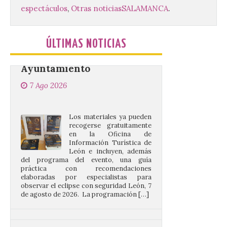
programación del evento
espectáculos
,
Otras noticias
SALAMANCA
.
del eclipse solar que
organiza con la ESA y el
Ayuntamiento
ÚLTIMAS NOTICIAS
7 Ago 2026
Los materiales ya pueden
recogerse gratuitamente
en la Oficina de
Información Turística de
León e incluyen, además
del programa del evento, una guía
práctica con recomendaciones
elaboradas por especialistas para
observar el eclipse con seguridad León, 7
de agosto de 2026. La programación […]
Ciclo “Mujeres en la
Historia y la
Peregrinación”, en