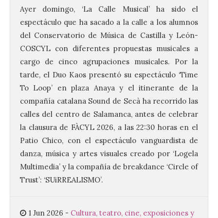
UPL insta a la Junta a
Ayer domingo, ‘La Calle Musical’ ha sido el
actuar para salvar el
espectáculo que ha sacado a la calle a los alumnos
castillo del Asmesnal, un
del Conservatorio de Música de Castilla y León-
BIC en estado de ruina
COSCYL con diferentes propuestas musicales a
7 Ago 2026
cargo de cinco agrupaciones musicales. Por la
tarde, el Duo Kaos presentó su espectáculo ‘Time
Un Bien de Interés
To Loop’ en plaza Anaya y el itinerante de la
Cultural abandonado
compañía catalana Sound de Secà ha recorrido las
desde 1949. Los
procuradores leonesistas
calles del centro de Salamanca, antes de celebrar
plantean que la Junta
contacte cuanto antes con los
la clausura de FÀCYL 2026, a las 22:30 horas en el
propietarios para exigirles medidas
Patio Chico, con el espectáculo vanguardista de
inmediatas que frenen el deterioro y el
riesgo de colapso. Los procuradores de
danza, música y artes visuales creado por ‘Logela
Unión del Pueblo […]
Multimedia’ y la compañía de breakdance ‘Circle of
Trust’: ‘SUiRREALISMO’.
La Universidad de León
distribuye folletos con la
1 Jun 2026
-
Cultura, teatro, cine, exposiciones y