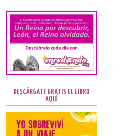
.
Bruselas, 6 de agosto de
2026.- La Comisión
Europea ha actualizado las normas de su
programa de prácticas, estableciendo un
marco único modernizado que hace que el
programa […]
Despega el primer avión
de Iberia con wifi de alta
velocidad gratuito de
Starlink
6 Ago 2026
DESCÁRGATE GRATIS EL LIBRO
AQUÍ
Iberia se convierte en la
primera aerolínea
española en ofrecer wifi a
bordo de Starlink, la
constelación de satélites
más avanzada del mundo, desarrollada
por SpaceX. La incorporación de esta