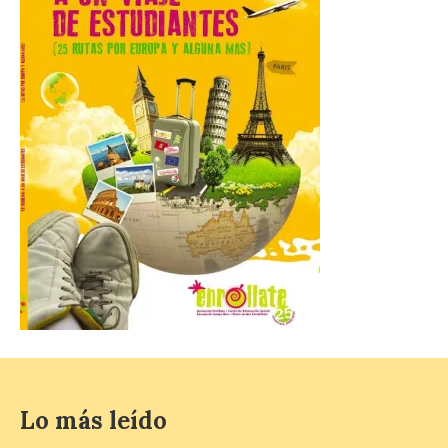
tecnología forma parte del compromiso
de Iberia con la innovación […]
La Junta promueve la
contratación temporal de
jóvenes desempleados
para la realización de
obras y servicios de
interés general y social
con más de 8,7 millones de
euros de inversión
6 Ago 2026
La Consejería de
Industria, Universidades,
Empleo y Comercio
destina 8,75 millones de
euros al programa JOVEL
Lo más leído
2026, cofinanciado por el Fondo Social
Europeo Plus (FSE+), para favorecer la