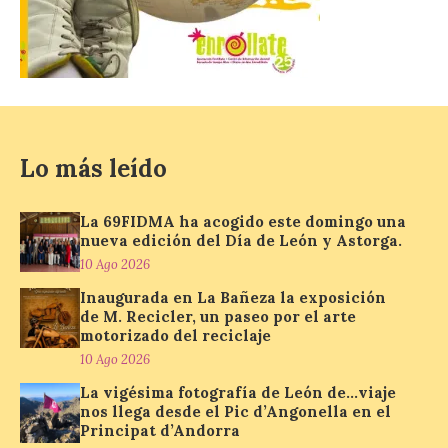
Recupera la memoria de
los monasterios como
espacios de acogida. La
iniciativa recorrerá cinco
municipios rurales
vinculados al Camino de Santiago y
permitirá acercar al público la historia de
la hospitalidad monástica mediante una
Lo más leído
exposición itinerante de acceso libre. El
[…]
La 69FIDMA ha acogido este domingo una
nueva edición del Día de León y Astorga.
El delegado del Gobierno
10 Ago 2026
participa en la XVII Feria
Inaugurada en La Bañeza la exposición
Agroalimentaria de El
de M. Recicler, un paseo por el arte
Espino, una cita que pone
motorizado del reciclaje
en valor los productos, la
10 Ago 2026
gastronomía y la artesanía
del Bierzo
La vigésima fotografía de León de…viaje
nos llega desde el Pic d’Angonella en el
10 Ago 2026
Principat d’Andorra