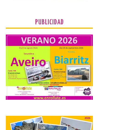
comunidades autónomas ya han […]
PUBLICIDAD
El Ayuntamiento de
Segovia presenta “Música
para un eclipse”, un
concierto único con
motivo del eclipse de sol
10 Ago 2026
La cita, que se celebrará el
12 de agosto en el
enlosado de la Catedral,
incluye el estreno absoluto
de una composición del
músico segoviano Geni Uñón. Turismo de
Segovia lanza el Premio Internacional de
Fotografía del Eclipse “Segovia bajo […]