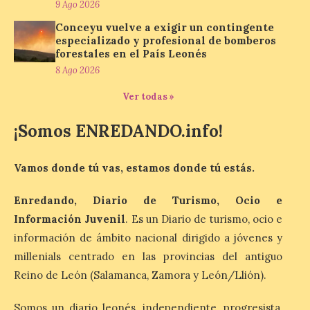
9 Ago 2026
Nicanor Sen reivindica en
Conceyu vuelve a exigir un contingente
El Espino el compromiso
especializado y profesional de bomberos
del Gobierno de España
forestales en el País Leonés
con los pueblos y el medio
8 Ago 2026
rural. Sen destaca la
capacidad de los pequeños municipios
para generar actividad económica, atraer
Ver todas »
visitantes y mantener vivas sus
tradiciones. La feria […]
¡Somos ENREDANDO.info!
Vamos donde tú vas, estamos donde tú estás.
Cruz Roja concluye el
Gran Premio de La Bañeza
con 33 atenciones,
Enredando, Diario de Turismo, Ocio e
incluidos los 10 heridos en
Información Juvenil
. Es un Diario de turismo, ocio e
los dos accidentes
información de ámbito nacional dirigido a jóvenes y
registrados durante el fin
de semana
millenials centrado en las provincias del antiguo
Reino de León (Salamanca, Zamora y León/Llión).
10 Ago 2026
Somos un diario leonés, independiente, progresista,