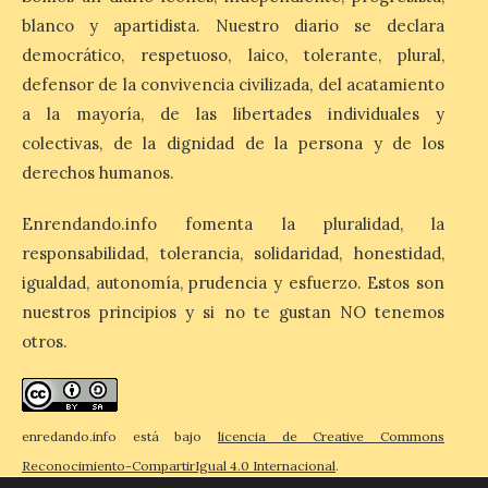
Cruz Roja concluye el Gran
blanco y apartidista. Nuestro diario se declara
Premio de La Bañeza con
democrático, respetuoso, laico, tolerante, plural,
33 atenciones, incluidos
los 10 heridos en los dos
defensor de la convivencia civilizada, del acatamiento
accidentes registrados
durante el fin de semana. El dispositivo
a la mayoría, de las libertades individuales y
desplegado por la Institución ha atendido
colectivas, de la dignidad de la persona y de los
a nueve personas heridas en el […]
derechos humanos.
Enrendando.info fomenta la pluralidad, la
El Ayuntamiento de
responsabilidad, tolerancia, solidaridad, honestidad,
Zamora impulsa la
identidad histórica de
igualdad, autonomía, prudencia y esfuerzo. Estos son
Olivares con la instalación
nuestros principios y si no te gustan NO tenemos
de nuevas placas
otros.
cerámicas en el callejero
del barrio
10 Ago 2026
enredando.info está bajo
licencia de Creative Commons
Reconocimiento-CompartirIgual 4.0 Internacional
.
Se han instalado dieciséis