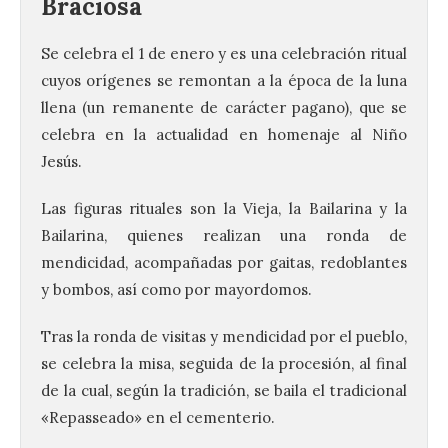
Braciosa
Se celebra el 1 de enero y es una celebración ritual
cuyos orígenes se remontan a la época de la luna
llena (un remanente de carácter pagano), que se
celebra en la actualidad en homenaje al Niño
Jesús.
Las figuras rituales son la Vieja, la Bailarina y la
La 69FIDMA ha acogido
Bailarina, quienes realizan una ronda de
este domingo una nueva
mendicidad, acompañadas por gaitas, redoblantes
edición del Día de León y
Astorga.
y bombos, así como por mayordomos.
10 Ago 2026
Tras la ronda de visitas y mendicidad por el pueblo,
se celebra la misa, seguida de la procesión, al final
El presidente de la
de la cual, según la tradición, se baila el tradicional
Diputación de León,
«Repasseado» en el cementerio.
Gerardo Álvarez Courel, y
el vicepresidente Roberto