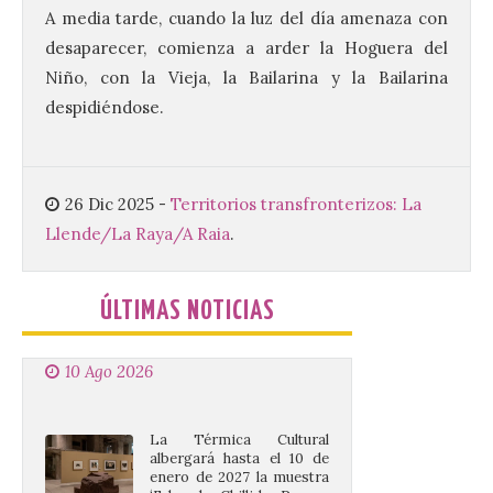
Aller han participado en el
A media tarde, cuando la luz del día amenaza con
acto institucional organizado con motivo
del Día de León. Organizada por la
desaparecer, comienza a arder la Hoguera del
Cámara de Comercio de Gijón, FIDMA es
Niño, con la Vieja, la Bailarina y la Bailarina
una feria […]
despidiéndose.
CIUDEN acoge un nuevo
gran proyecto expositivo
26 Dic 2025
-
Territorios transfronterizos: La
que conecta la obra de
Eduardo Chillida con el
Llende/La Raya/A Raia
.
patrimonio industrial
10 Ago 2026
ÚLTIMAS NOTICIAS
La Térmica Cultural
albergará hasta el 10 de
enero de 2027 la muestra
‘Eduardo Chillida. Pensar
con las manos’, formada
por 125 piezas de una de las figuras
esenciales del arte contemporáneo.