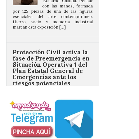
Hierro, vacío y memoria industrial
marcan esta exposición […]
Protección Civil activa la
fase de Preemergencia en
Situación Operativa 1 del
Plan Estatal General de
Emergencias ante los
riesgos potenciales
asociados al eclipse
10 Ago 2026
El dispositivo se refuerza
días antes del eclipse
solar total del 12 de
agosto, que atravesará
España de oeste a este, y
que movilizará a varios millones de
personas para disfrutar de este
acontecimiento histórico. Algunas