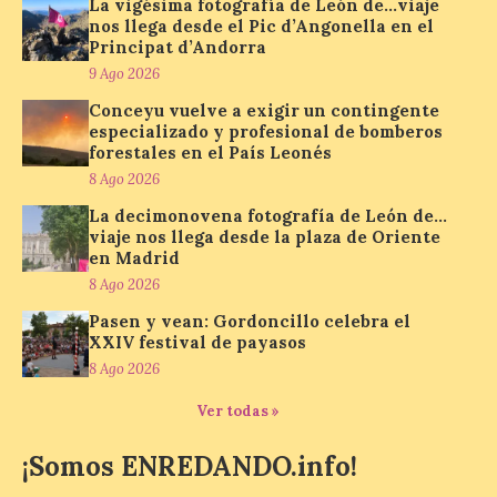
en el Principat d’Andorra
La vigésima fotografía de León de…viaje
nos llega desde el Pic d’Angonella en el
9 Ago 2026
Principat d’Andorra
9 Ago 2026
Nueva edición de León
Conceyu vuelve a exigir un contingente
de…viaje. Una iniciativa
especializado y profesional de bomberos
organizado por la sección
forestales en el País Leonés
juvenil de la Asociación
8 Ago 2026
Enróllate, la Asociación
Conceyu País Llionés y el Diario de
La decimonovena fotografía de León de…
Turismo, Ocio e Información para
viaje nos llega desde la plaza de Oriente
jóvenes “Enredando.info”. Miguel Robles
en Madrid
nos envía la vigésima fotografía de […]
8 Ago 2026
Pasen y vean: Gordoncillo celebra el
XXIV festival de payasos
Concierto del Iberia
Marimba Ensemble en la
8 Ago 2026
Plaza del Ayuntamiento de
Ponferrada
Ver todas »
9 Ago 2026
¡Somos ENREDANDO.info!