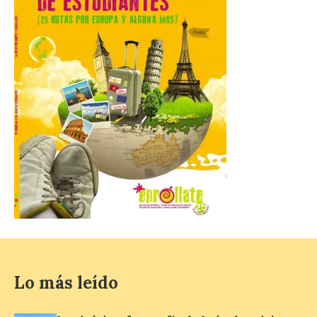
La Comarca de las Cinco
Villas, un lugar ideal para
ver el eclipse solar
9 Ago 2026
El próximo 12 de agosto
se producirá el fenómeno
natural excepcional que
podrá verse en muchos
puntos de la comarca,
pero hay que recordar que la observación
debe hacerse siguiendo las pautas de
seguridad recomendadas. La Comarca de
Cinco Villas […]
La vigésima fotografía de
Lo más leído
León de…viaje nos llega
desde el Pic d’Angonella