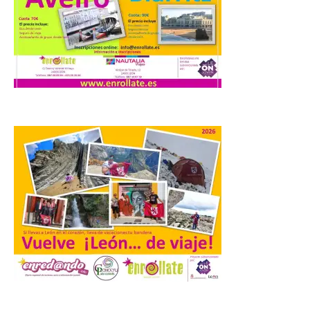
Actividad Física y del
Deporte de la ULE diseña
una propuesta que
combina acción rápida, toma de
decisiones y colaboración estratégica sin
que ningún participante quede excluido
del juego. GEO-Arena nace […]
Transportes activa un
dispositivo especial para
facilitar la movilidad
durante el eclipse total de
Sol del 12 de agosto
9 Ago 2026
Renfe reforzará servicios
de Media Distancia
especialmente en Galicia,
Asturias, Santander y País
.
Vasco, además del norte
de Castilla y León. En los principales