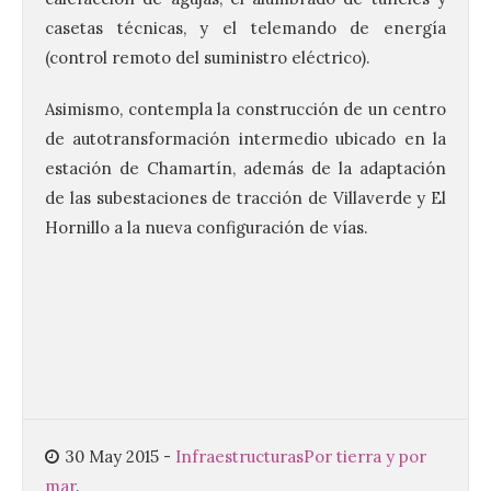
casetas técnicas, y el telemando de energía
(control remoto del suministro eléctrico).
Asimismo, contempla la construcción de un centro
Brujería Fest Summer un
de autotransformación intermedio ubicado en la
festival que se celebrará
el 11 de agosto en la
estación de Chamartín, además de la adaptación
Bañeza
de las subestaciones de tracción de Villaverde y El
Hornillo a la nueva configuración de vías.
9 Ago 2026
El Ayuntamiento de La
Bañeza presenta el
Brujería Fest Summer
Edition, una nueva cita
musical de las fiestas
patronales. El salón de plenos del
Ayuntamiento de La Bañeza acogió el 4 de
agosto la presentación oficial del Brujería
Fest Summer […]
30 May 2015
-
Infraestructuras
Por tierra y por
mar
.