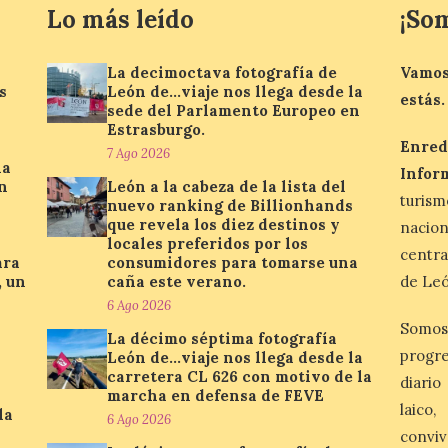
Lo más leído
¡So
La decimoctava fotografía de
Vamos
s
León de…viaje nos llega desde la
estás.
sede del Parlamento Europeo en
Estrasburgo.
Enred
7 Ago 2026
la
Infor
n
León a la cabeza de la lista del
turis
nuevo ranking de Billionhands
que revela los diez destinos y
nacio
locales preferidos por los
centra
ara
consumidores para tomarse una
, un
caña este verano.
de Leó
6 Ago 2026
Somos
La décimo séptima fotografía
progre
León de…viaje nos llega desde la
carretera CL 626 con motivo de la
diario
marcha en defensa de FEVE
laico
la
6 Ago 2026
conviv