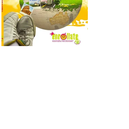
posición exacta del Sol y
así localizar el lugar ideal
para observar el eclipse
solar del 12 de agosto de 2026 sin
obstáculos. El visor es una herramienta a
la […]
Paradores renueva su
compromiso con La Vuelta
como patrocinador oficial
7 Ago 2026
La cadena hotelera pública
volverá a estar presente
en la zona de descanso
junto al control de firmas
y, como novedad, en el
Leaders Lounge, dos espacios exclusivos
para los ciclistas. El recorrido de La
Vuelta discurrirá junto a 17 […]
Última llamada: Eclipse