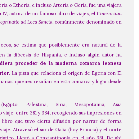
ia o Etheria, e incluso Arteria o Geria, fue una viajera
 IV, autora de un famoso libro de viajes, el
Itinerarium
egrinatio ad Loca Sancta
, comúnmente denominado en
pocos, se estima que posiblemente era natural de la
en la diócesis de Hispania,
e incluso algún autor ha
diera proceder de la moderna comarca leonesa
rior
.
​ La pista que relaciona el origen de Egeria con El
rmanas, quienes residían en esta comarca y lugar desde
gipto, Palestina, Siria, Mesopotamia, Asia
 viaje, entre 381 y 384, recogiendo sus impresiones en
, libro que tuvo cierta difusión por narrar de forma
iaje. Atravesó el sur de Galia (hoy Francia) y el norte
riático. Llegó a Constantinopla en el año 381. De ahí