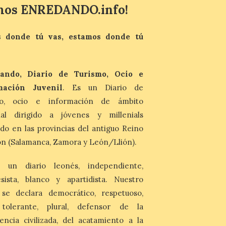
del fenómeno, con el
mos ENREDANDO.info!
mayor aumento en
reservas, precios y
antelación de compra. El
auge de la demanda redefine la
 donde tú vas, estamos donde tú
planificación: reservas más anticipadas y
estancias más breves en torno al evento.
Madrid, 7 agosto de […]
ando, Diario de Turismo, Ocio e
mación Juvenil
. Es un Diario de
mo, ocio e información de ámbito
nal dirigido a jóvenes y millenials
do en las provincias del antiguo Reino
n (Salamanca, Zamora y León/Llión).
 un diario leonés, independiente,
sista, blanco y apartidista. Nuestro
 se declara democrático, respetuoso,
, tolerante, plural, defensor de la
encia civilizada, del acatamiento a la