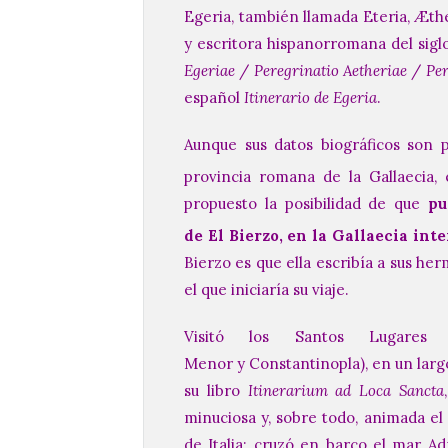
Egeria, también llamada Eteria, Æther
y escritora hispanorromana del siglo
Egeriae
/
Peregrinatio Aetheriae
/
Per
español
Itinerario de Egeria
.
Aunque sus datos biográficos son 
provincia romana de la Gallaecia, 
propuesto la posibilidad de que
pu
de El Bierzo, en la Gallaecia inte
Bierzo es que ella escribía a sus he
el que iniciaría su viaje.
Visitó los Santos Lugares (E
Menor y Constantinopla), en un largo
su libro
Itinerarium ad Loca Sancta
minuciosa y, sobre todo, animada el v
de Italia; cruzó en barco el mar Ad