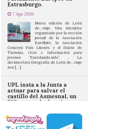
Nueva edición de León
de…viaje. Una iniciativa
organizado por la sección
juvenil de la Asociación
Enróllate, la Asociación
Conceyu País Llionés y el Diario de
Turismo, Ocio e Información para
jóvenes “Enredando.info”. . La
decimoctava fotografía de León de…viaje
nos […]
UPL insta a la Junta a
actuar para salvar el
castillo del Asmesnal, un
BIC en estado de ruina
7 Ago 2026
Un Bien de Interés
Cultural abandonado
desde 1949. Los
procuradores leonesistas
plantean que la Junta
contacte cuanto antes con los