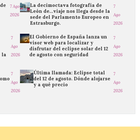
 de
La decimoctava fotografía de
7 Ago
7
León de…viaje nos llega desde la
2026
Ago
sede del Parlamento Europeo en
Estrasburgo.
2026
El Gobierno de España lanza un
7
7
visor web para localizar y
Ago
Ago
disfrutar del eclipse solar del 12
 la
de agosto con seguridad
2026
2026
Última llamada: Eclipse total
7
7
como
del 12 de agosto. Dónde alojarse
Ago
Ago
y a qué precio
2026
2026