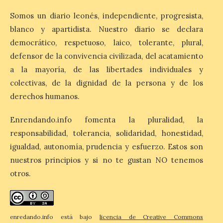
Madrid
Somos un diario leonés, independiente, progresista,
9 Ago 2026
blanco y apartidista. Nuestro diario se declara
democrático, respetuoso, laico, tolerante, plural,
El gasto total aumentó un
defensor de la convivencia civilizada, del acatamiento
1,4 % respecto al año
a la mayoría, de las libertades individuales y
pasado y un 4,6 % frente a
un periodo estándar. Por
colectivas, de la dignidad de la persona y de los
categorías, el alojamiento
turístico concentró la mayor parte del
derechos humanos.
gasto, con un 25,9 % del total, seguido por
restauración […]
Enrendando.info fomenta la pluralidad, la
responsabilidad, tolerancia, solidaridad, honestidad,
igualdad, autonomía, prudencia y esfuerzo. Estos son
nuestros principios y si no te gustan NO tenemos
otros.
enredando.info está bajo
licencia de Creative Commons