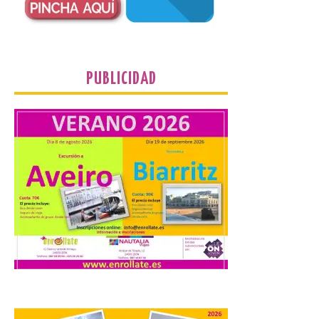
9 Ago 2026
El profesorado de la
Facultad de Ciencias de la
PUBLICIDAD
Actividad Física y del
Deporte de la ULE diseña
una propuesta que
combina acción rápida, toma de
decisiones y colaboración estratégica sin
que ningún participante quede excluido
del juego. GEO-Arena nace […]
Transportes activa un
dispositivo especial para
facilitar la movilidad
durante el eclipse total de
Sol del 12 de agosto
9 Ago 2026