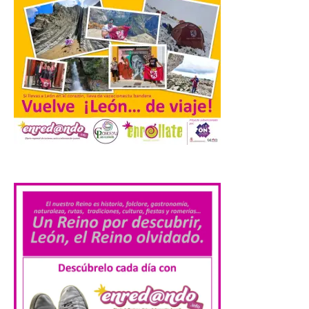
Renfe reforzará servicios
de Media Distancia
especialmente en Galicia,
Asturias, Santander y País
Vasco, además del norte
de Castilla y León. En los principales
núcleos urbanos también se reforzarán
los servicios de Cercanías con mayor
afluencia de pasajeros. La Dirección […]
.
La Feria Internacional de
Muestras de Asturias
celebra este domingo el
día de León y Astorga
9 Ago 2026
La 69ª edición de la Feria
Internacional de Muestras
de Asturias (FIDMA) se