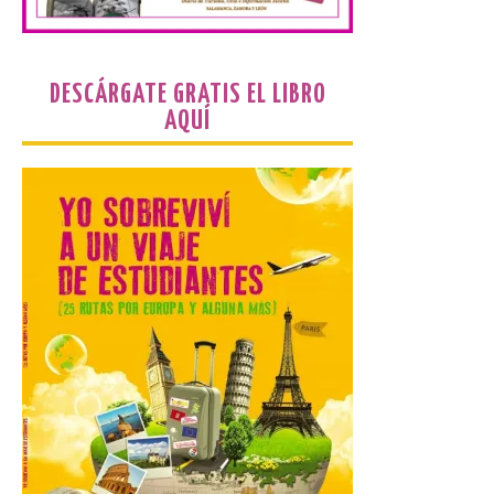
celebra del 1 al 16 de
agosto de 2026 en el
Recinto Ferial de Asturias Luis Adaro de
Gijón. El Recinto Ferial Luis Adaro de
Gijón/Xixón acoge […]
DESCÁRGATE GRATIS EL LIBRO
AQUÍ
La Comarca de las Cinco
Villas, un lugar ideal para
ver el eclipse solar
9 Ago 2026
El próximo 12 de agosto
se producirá el fenómeno
natural excepcional que
podrá verse en muchos
puntos de la comarca,
pero hay que recordar que la observación
debe hacerse siguiendo las pautas de
seguridad recomendadas. La Comarca de
Cinco Villas […]