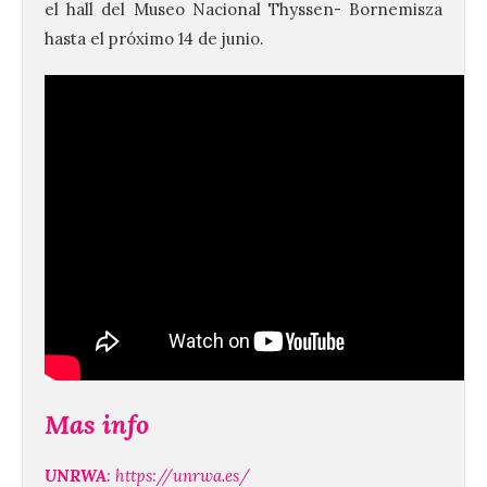
el hall del Museo Nacional Thyssen- Bornemisza
hasta el próximo 14 de junio.
Brujería Fest Summer un
festival que se celebrará
el 11 de agosto en la
Bañeza
9 Ago 2026
Mas info
El Ayuntamiento de La
Bañeza presenta el
Brujería Fest Summer
UNRWA
:
https://unrwa.es/
Edition, una nueva cita