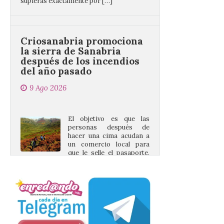
Criosanabria promociona
la sierra de Sanabria
después de los incendios
del año pasado
9 Ago 2026
El objetivo es que las
personas después de
hacer una cima acudan a
un comercio local para
que le selle el pasaporte,
de este modo también se colabora con el
comercio local sanabrés después de los
graves incendios de 2025. […]
Nace GEO-Arena: un
nuevo deporte creado en
la Universidad de León
para que nadie quede
fuera del juego