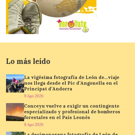
La vigésima fotografía de
León de…viaje nos llega
desde el Pic d’Angonella
en el Principat d’Andorra
9 Ago 2026
Lo más leído
Nueva edición de León
de…viaje. Una iniciativa
organizado por la sección
La vigésima fotografía de León de…viaje
juvenil de la Asociación
nos llega desde el Pic d’Angonella en el
Enróllate, la Asociación
Principat d’Andorra
Conceyu País Llionés y el Diario de
9 Ago 2026
Turismo, Ocio e Información para
jóvenes “Enredando.info”. Miguel Robles
Conceyu vuelve a exigir un contingente
nos envía la vigésima fotografía de […]
especializado y profesional de bomberos
forestales en el País Leonés
8 Ago 2026
Concierto del Iberia
La decimonovena fotografía de León de…