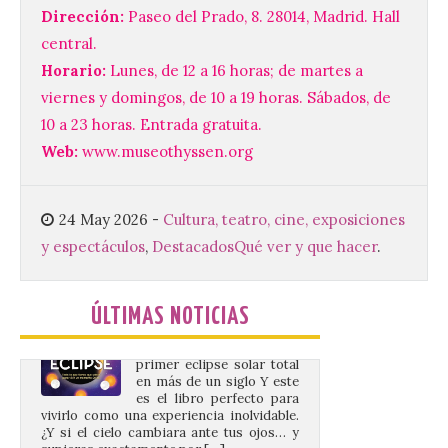
musical de las fiestas
Dirección:
Paseo del Prado, 8. 28014, Madrid. Hall
patronales. El salón de plenos del
central.
Ayuntamiento de La Bañeza acogió el 4 de
agosto la presentación oficial del Brujería
Horario:
Lunes, de 12 a 16 horas; de martes a
Fest Summer […]
viernes y domingos, de 10 a 19 horas. Sábados, de
10 a 23 horas. Entrada gratuita.
Web:
www.museothyssen.org
El gran libro del eclipse
9 Ago 2026
24 May 2026
-
Cultura, teatro, cine, exposiciones
y espectáculos
,
Destacados
Qué ver y que hacer
.
Este verano llega a la
Península Ibérica el
primer eclipse solar total
en más de un siglo Y este
ÚLTIMAS NOTICIAS
es el libro perfecto para
vivirlo como una experiencia inolvidable.
¿Y si el cielo cambiara ante tus ojos… y
supieras exactamente por […]