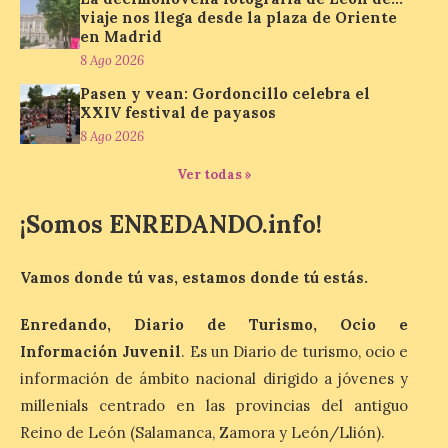
Marimba Ensemble en la
viaje nos llega desde la plaza de Oriente
Plaza del Ayuntamiento de
en Madrid
Ponferrada
8 Ago 2026
9 Ago 2026
Pasen y vean: Gordoncillo celebra el
XXIV festival de payasos
8 Ago 2026
Iberia Marimba es un es
un encuentro
Ver todas »
internacional que se
celebra en el mes de
agosto en la localidad
¡Somos ENREDANDO.info!
gallega de Merza, dedicado a la marimba y
la música de cámara. La Plaza del
Ayuntamiento de Ponferrada acogerá
Vamos donde tú vas, estamos donde tú estás.
este domingo, […]
Enredando, Diario de Turismo, Ocio e
Información Juvenil
. Es un Diario de turismo, ocio e
MADO Madrid Orgullo
2026 vuelve a situarse
información de ámbito nacional dirigido a jóvenes y
como uno de los
millenials centrado en las provincias del antiguo
principales motores
Reino de León (Salamanca, Zamora y León/Llión).
económicos y turísticos de