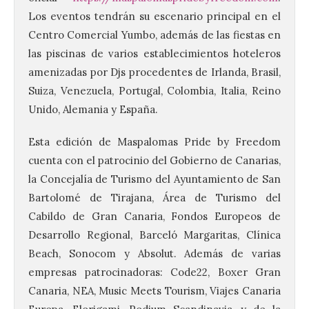
Los eventos tendrán su escenario principal en el
Centro Comercial Yumbo, además de las fiestas en
las piscinas de varios establecimientos hoteleros
amenizadas por Djs procedentes de Irlanda, Brasil,
Suiza, Venezuela, Portugal, Colombia, Italia, Reino
Unido, Alemania y España.
La UPSA impulsa la
creación musical con el I
Concurso Internacional de
Esta edición de Maspalomas Pride by Freedom
Composición Coral Sacra
cuenta con el patrocinio del Gobierno de Canarias,
8 Ago 2026
la Concejalía de Turismo del Ayuntamiento de San
Bartolomé de Tirajana, Área de Turismo del
Cabildo de Gran Canaria, Fondos Europeos de
Este certamen,
promovido por el Instituto
Desarrollo Regional, Barceló Margaritas, Clínica
Universitario de Música
Beach, Sonocom y Absolut. Además de varias
Sacra de la Universidad
Pontificia de Salamanca
empresas patrocinadoras: Code22, Boxer Gran
(UPSA), premiará composiciones
Canaria, NEA, Music Meets Tourism, Viajes Canaria
inéditas, destinadas a coro, con un
premio de 3.000 euros. Las candidaturas