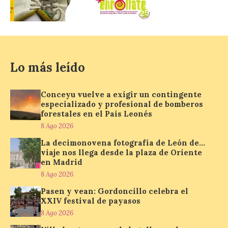
Nueva edición de León
de…viaje. Una iniciativa
organizado por la sección
juvenil de la Asociación
Enróllate, la Asociación
Lo más leído
Conceyu País Llionés y el Diario de
Turismo, Ocio e Información para
jóvenes “Enredando.info”. Pilar Aller Aller
Conceyu vuelve a exigir un contingente
nos envía la décimo […]
especializado y profesional de bomberos
forestales en el País Leonés
8 Ago 2026
Los minerales y sus usos
La decimonovena fotografía de León de…
más comunes centran la
viaje nos llega desde la plaza de Oriente
nueva exposición del
en Madrid
Museo de la Siderurgia y
8 Ago 2026
la Minería de Sabero
Pasen y vean: Gordoncillo celebra el
8 Ago 2026
XXIV festival de payasos
8 Ago 2026