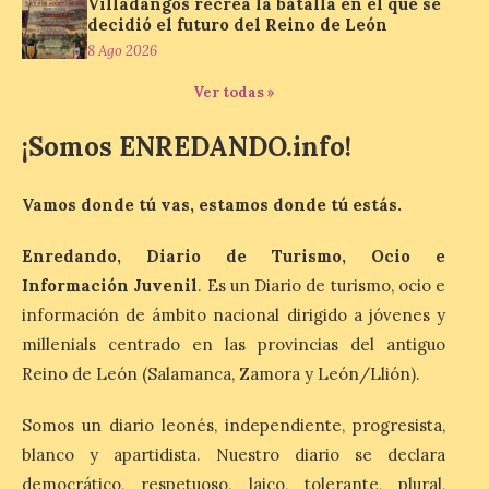
La exposición que se
Villadangos recrea la batalla en el que se
inaugurará el sábado día 8
decidió el futuro del Reino de León
de agosto a las doce y
8 Ago 2026
media de la mañana,
durante la ‘Feria de
Ver todas »
minerales, rocas y fósiles de Castilla y
León’, podrá visitarse hasta finales del
mes de noviembre, con […]
¡Somos ENREDANDO.info!
Vamos donde tú vas, estamos donde tú estás.
La Bañeza inicia sus
fiestas con el pregón a
Enredando, Diario de Turismo, Ocio e
cargo de Arturo Martínez
Matilla
Información Juvenil
. Es un Diario de turismo, ocio e
información de ámbito nacional dirigido a jóvenes y
8 Ago 2026
millenials centrado en las provincias del antiguo
Reino de León (Salamanca, Zamora y León/Llión).
El Ayuntamiento de La
Bañeza designa a Arturo
Somos un diario leonés, independiente, progresista,
Martínez Matilla como
pregonero de las Fiestas
blanco y apartidista. Nuestro diario se declara
2026. Tendrá lugar este
sábado 8 de agosto a las 21,00 horas en el
democrático, respetuoso, laico, tolerante, plural,