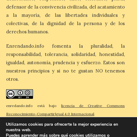
teatro municipal de La Bañeza. El
defensor de la convivencia civilizada, del acatamiento
comunicador astorgano Arturo Martínez
Matilla, […]
a la mayoría, de las libertades individuales y
colectivas, de la dignidad de la persona y de los
derechos humanos.
La I Feria de la Cerveza
Artesana de Astorga
Enrendando.info fomenta la pluralidad, la
arranca con una gran
responsabilidad, tolerancia, solidaridad, honestidad,
acogida del público
igualdad, autonomía, prudencia y esfuerzo. Estos son
8 Ago 2026
nuestros principios y si no te gustan NO tenemos
otros.
La inauguración contó
con la presencia del
alcalde de Astorga, José
Luis Nieto, que se acercó
enredando.info está bajo
licencia de Creative Commons
hasta la feria acompañado
por el organizador de la iniciativa, Isaac
Reconocimiento-CompartirIgual 4.0 Internacional
.
Cancillo Carro. Astorga, 8 de agosto de
2026. — La I Feria de […]
Utilizamos cookies para ofrecerte la mejor experiencia en
nuestra web.
Puedes aprender más sobre qué cookies utilizamos o