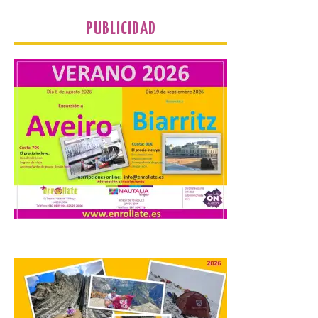
Turismo de Extremadura
impulsa nuevas
PUBLICIDAD
iniciativas relacionadas
con el trío de eclipses para
afianzar a Extremadura
como referente en
astroturismo
8 Ago 2026
Extremadura cuenta con
uno de los cielos
estrellados con menor
contaminación lumínica
de Europa, un recurso
natural que permite disfrutar de
actividades de astroturismo durante todo
el año. La Dirección General de Turismo
ha puesto en marcha diversas iniciativas
relacionadas […]