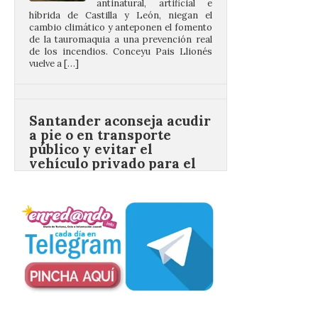
vuelve a […]
Santander aconseja acudir
a pie o en transporte
público y evitar el
vehículo privado para el
eclipse
8 Ago 2026
El TUS cuenta con líneas
que llegan a la zona en
puntos como el faro de
Cabo Mayor, Cueto,
Corbanera o Ciriego y
reforzará la movilidad con un servicio
especial de lanzaderas desde el PCTCAN
a Ciriego. El Ayuntamiento de […]