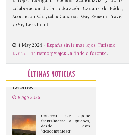
Europa, Elorigami, Podium Scandinavia, y de la
podrán presentarse hasta el 30 de
noviembre. La Universidad, a […]
colaboración de la Federación Canaria de Pádel,
Asociación Chrysallis Canarias, Gay Reisem Travel
y Gay Less Point.
Conceyu vuelve a exigir
un contingente
especializado y
4 May 2024
-
España sin ir más lejos
,
Turismo
profesional de bomberos
LGTBI+
,
Turismo y viajes
Un finde diferente
.
forestales en el País
Leonés
8 Ago 2026
ÚLTIMAS NOTICIAS
Conceyu «se opone
frontalmente a quienes,
desde esta
“descomunidad”
antinatural, artificial e
híbrida de Castilla y León, niegan el
cambio climático y anteponen el fomento
de la tauromaquia a una prevención real
de los incendios. Conceyu Pais Llionés