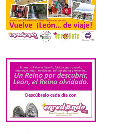
Cabárceno prepara tres
enclaves privilegiados
desde los que divisar el
eclipse solar del 12 de
agosto
8 Ago 2026
.
El parque amplía su
horario y refuerza los
transportes y la
hostelería. En Alto
Campoo continuará la
programación musical de Estación
Sonora. Peña Cabarga, elegido lugar
preferente en la comunidad autónoma,
contará con un dispositivo especial de
seguridad y acceso […]
Gijon prohíbe el baño en
San Lorenzo, Poniente y