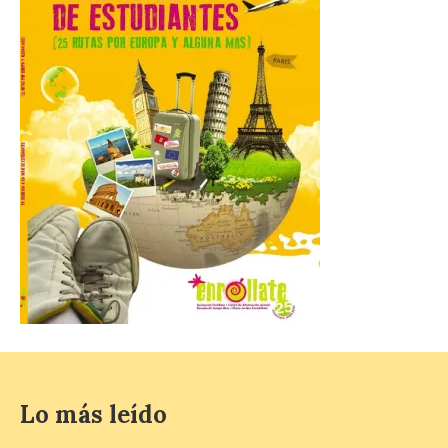
Las personas que hayan
cumplido o cumplan 18
años en 2026 pueden
solicitar esta ayuda en la
web
https://bonoculturajoven.gob.es/ hasta el
31 de octubre. Desde este año, los 400
euros del Bono pueden utilizarse tanto
para consumir productos culturales como
[…]
El Gobierno de España
lanza un visor web para
localizar y disfrutar del
eclipse solar del 12 de
agosto con seguridad
7 Ago 2026
Lo más leído
Se trata de un visor web