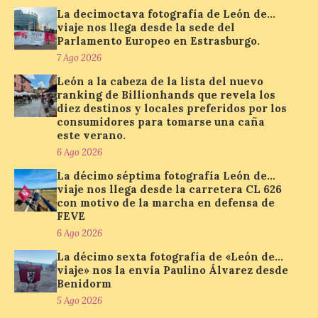
que permite conocer la
La decimoctava fotografía de León de…
posición exacta del Sol y
viaje nos llega desde la sede del
así localizar el lugar ideal
Parlamento Europeo en Estrasburgo.
para observar el eclipse
solar del 12 de agosto de 2026 sin
7 Ago 2026
obstáculos. El visor es una herramienta a
la […]
León a la cabeza de la lista del nuevo
ranking de Billionhands que revela los
diez destinos y locales preferidos por los
consumidores para tomarse una caña
Paradores renueva su
este verano.
compromiso con La Vuelta
6 Ago 2026
como patrocinador oficial
La décimo séptima fotografía León de…
7 Ago 2026
viaje nos llega desde la carretera CL 626
con motivo de la marcha en defensa de
FEVE
La cadena hotelera pública
6 Ago 2026
volverá a estar presente
La décimo sexta fotografía de «León de…
en la zona de descanso
junto al control de firmas
viaje» nos la envía Paulino Álvarez desde
y, como novedad, en el
Benidorm
Leaders Lounge, dos espacios exclusivos
5 Ago 2026
para los ciclistas. El recorrido de La
Vuelta discurrirá junto a 17 […]