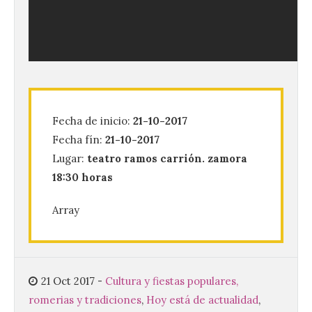
Vuelve la tradicional Feria
de Dulces del Convento a
Fecha de inicio:
21-10-2017
Gradefes
Fecha fín:
21-10-2017
7 Ago 2026
Lugar:
teatro ramos carrión. zamora
18:30 horas
Tendrá lugar el 9 de
agosto en los aledaños del
Array
monasterio cisterciense
de Santa María la Real de
Gradefes. Una cita
imprescindible para disfrutar de los
mejores dulces conventuales, tradición,
cultura y un ambiente único. El
21 Oct 2017
-
Cultura y fiestas populares,
Ayuntamiento de Gradefes, intentando
romerias y tradiciones
,
Hoy está de actualidad
,
[…]