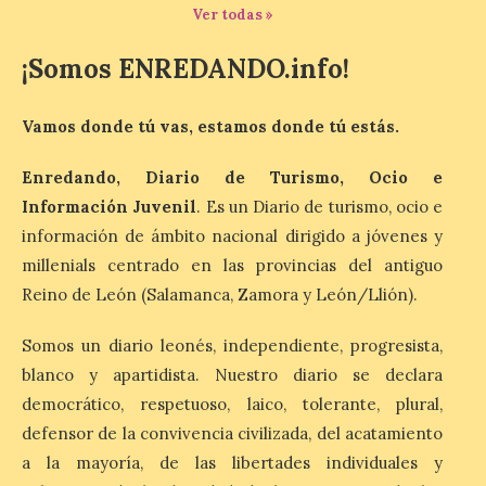
Ver todas »
¡Somos ENREDANDO.info!
Última llamada: Eclipse
total del 12 de agosto.
Vamos donde tú vas, estamos donde tú estás.
Dónde alojarse y a qué
precio
Enredando, Diario de Turismo, Ocio e
7 Ago 2026
Información Juvenil
. Es un Diario de turismo, ocio e
información de ámbito nacional dirigido a jóvenes y
León es la provincia más
millenials centrado en las provincias del antiguo
económica (116€/noche),
pero también una de las
Reino de León (Salamanca, Zamora y León/Llión).
más agotadas: solo un 4%
de alojamientos libres.
Somos un diario leonés, independiente, progresista,
Zamora, Palencia y Álava son las
provincias con menos margen: apenas un
blanco y apartidista. Nuestro diario se declara
1% de los alojamientos siguen libres para
esas […]
democrático, respetuoso, laico, tolerante, plural,
defensor de la convivencia civilizada, del acatamiento
a la mayoría, de las libertades individuales y