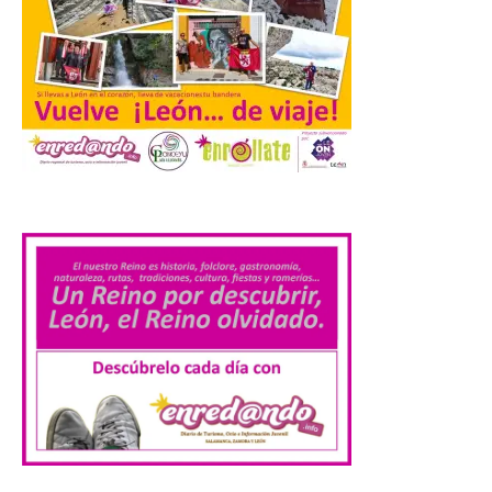
desempleados inscritos en el Sistema
Nacional de […]
En la Comarca de Liébana
tienes 6 rincones únicos
para ver el Eclipse de Sol
.
6 Ago 2026
Miradores naturales,
pueblos con alma y
paisajes de leyenda
convierten la Comarca de
Liébana en uno de los
destinos más bonitos para disfrutar de
este fenómeno astronómico único. Un
eclipse total de sol será visible en la
Península Ibérica durante […]