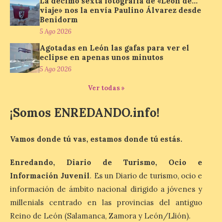
La décimo sexta fotografía de «León de…
puede causar daños
viaje» nos la envía Paulino Álvarez desde
irreversibles en la retina”
Benidorm
6 Ago 2026
5 Ago 2026
Agotadas en León las gafas para ver el
eclipse en apenas unos minutos
La retinopatía solar puede
5 Ago 2026
provocar pérdida de
visión central, manchas en
el campo visual y
Ver todas »
alteraciones en la
percepción de formas y colores. El
¡Somos ENREDANDO.info!
especialista en Oftalmología del Hospital
San Juan de Dios de León, Dr. Mahave
Ruiz, advierte de […]
Vamos donde tú vas, estamos donde tú estás.
Enredando, Diario de Turismo, Ocio e
La décimo séptima
Información Juvenil
. Es un Diario de turismo, ocio e
fotografía León de…viaje
nos llega desde la
información de ámbito nacional dirigido a jóvenes y
carretera CL 626 con
millenials centrado en las provincias del antiguo
motivo de la marcha en
Reino de León (Salamanca, Zamora y León/Llión).
defensa de FEVE