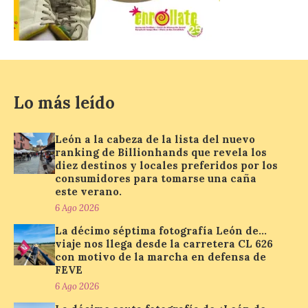
El Ayuntamiento de La
Bañeza presenta el
Festival One More Time,
una cita con la música de
los 80 y 90 para el 16 de
agosto en la Plaza Mayor.
Lo más leído
6 Ago 2026
León a la cabeza de la lista del nuevo
Se celebrará el próximo
ranking de Billionhands que revela los
domingo 16 de agosto, a
diez destinos y locales preferidos por los
partir de las 23:00 horas,
consumidores para tomarse una caña
en la Plaza Mayor de la
este verano.
ciudad. El Salón de Plenos
del Ayuntamiento de La Bañeza ha
6 Ago 2026
acogido esta mañana la presentación
La décimo séptima fotografía León de…
oficial del Festival One […]
viaje nos llega desde la carretera CL 626
con motivo de la marcha en defensa de
FEVE
“Mirar un eclipse sin
6 Ago 2026
protección adecuada