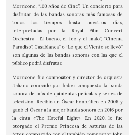
Morricone, “100 Años de Cine”. Un concierto para
disfrutar de las bandas sonoras más famosas de
todos los tiempos hasta nuestros días,
interpretadas por la Royal Film Concert
Orchestra. “El bueno, el feo y el malo”, “Cinema
Paradiso”, Casablanca” o “Lo que el Viento se llevó”
son algunas de las bandas sonoras con las que el
público podrá disfrutar.
Morricone fue compositor y director de orquesta
italiano conocido por haber compuesto la banda
Food trucks y música en
sonora de más de quinientas películas y series de
Valencia de Don Juan en
televisión. Recibió un Óscar honorífico en 2006 y
una nueva edición de
Castle Food 2026
ganó el Óscar a la mejor banda sonora en 2016 por
la cinta «The Hateful Eight». En 2020, le fue
7 Ago 2026
otorgado el Premio Princesa de Asturias de las
Artes, compartido con el también compositor John