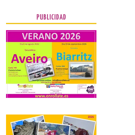
de Iberia con la innovación […]
PUBLICIDAD
La Junta promueve la
contratación temporal de
jóvenes desempleados
para la realización de
obras y servicios de
interés general y social
con más de 8,7 millones de
euros de inversión
6 Ago 2026
La Consejería de
Industria, Universidades,
Empleo y Comercio
destina 8,75 millones de
euros al programa JOVEL
2026, cofinanciado por el Fondo Social
Europeo Plus (FSE+), para favorecer la
contratación temporal de 300 jóvenes