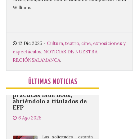
Castle Food combina la
Williams.
música en directo con
food trucks y tiendas de
market esperando atraer
a miles de personas. La
localidad leonesa de Valencia de Don Juan
sigue adelante con su calendario de
eventos veraniegos para este año 2026.
12 Dic 2025
-
Cultura, teatro, cine, exposiciones y
[…]
espectáculos
,
NOTICIAS DE NUESTRA
REGIÓN
SALAMANCA
.
La Comisión actualiza su
programa insignia de
prácticas Blue Book,
ÚLTIMAS NOTICIAS
abriéndolo a titulados de
EFP
6 Ago 2026
Las solicitudes estarán
abiertas del 22 de julio al 4
de septiembre de 2026.