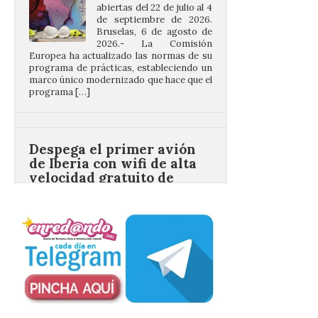
Bruselas, 6 de agosto de
2026.- La Comisión
Europea ha actualizado las normas de su
programa de prácticas, estableciendo un
marco único modernizado que hace que el
programa […]
Despega el primer avión
de Iberia con wifi de alta
velocidad gratuito de
Starlink
6 Ago 2026
Iberia se convierte en la
primera aerolínea
española en ofrecer wifi a
bordo de Starlink, la
constelación de satélites
más avanzada del mundo, desarrollada
por SpaceX. La incorporación de esta
tecnología forma parte del compromiso