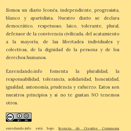
6 Ago 2026
Somos un diario leonés, independiente, progresista,
blanco y apartidista. Nuestro diario se declara
Nueva edición de León
democrático, respetuoso, laico, tolerante, plural,
de…viaje. Una iniciativa
defensor de la convivencia civilizada, del acatamiento
organizado por la sección
juvenil de la Asociación
a la mayoría, de las libertades individuales y
Enróllate, la Asociación
colectivas, de la dignidad de la persona y de los
Conceyu País Llionés y el Diario de
Turismo, Ocio e Información para
derechos humanos.
jóvenes “Enredando.info”. Eduardo
Morán nos envía desde la carretera […]
Enrendando.info fomenta la pluralidad, la
responsabilidad, tolerancia, solidaridad, honestidad,
igualdad, autonomía, prudencia y esfuerzo. Estos son
Camarzius fest: frente al
macroevento, un festival
nuestros principios y si no te gustan NO tenemos
cultural transformador
otros.
que apuesta por el legado.
6 Ago 2026
enredando.info está bajo
licencia de Creative Commons