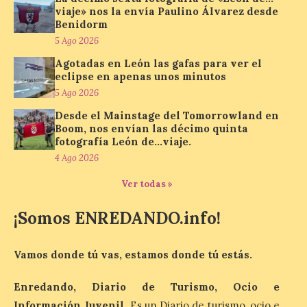
viaje» nos la envía Paulino Álvarez desde
Benidorm
5 Ago 2026
Un viaje a la Antigüedad:
el Museo del Prado
Agotadas en León las gafas para ver el
propone un recorrido por
eclipse en apenas unos minutos
obras de su Colección de
5 Ago 2026
inspiración clásica
Desde el Mainstage del Tomorrowland en
6 Ago 2026
Boom, nos envían las décimo quinta
fotografía León de…viaje.
4 Ago 2026
Al hilo del estreno de La
Odisea de Christopher
Ver todas »
Nolan. La pieza de vídeo
reúne una selección de
¡Somos ENREDANDO.info!
obras relacionadas con la
Antigüedad clásica, la mitología y los
viajes, que se suceden al ritmo de un
evocador tema de La […]
Vamos donde tú vas, estamos donde tú estás.
Enredando, Diario de Turismo, Ocio e
Patrimonio Nacional
Información Juvenil
. Es un Diario de turismo, ocio e