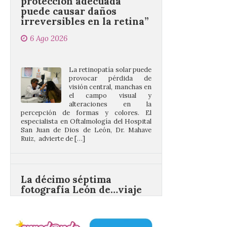
6 Ago 2026
La retinopatía solar puede
provocar pérdida de
visión central, manchas en
el campo visual y
alteraciones en la
percepción de formas y colores. El
especialista en Oftalmología del Hospital
San Juan de Dios de León, Dr. Mahave
Ruiz, advierte de […]
La décimo séptima
fotografía León de…viaje
nos llega desde la
carretera CL 626 con
motivo de la marcha en
defensa de FEVE
6 Ago 2026