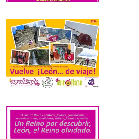
Tera volverá a convertirse
en punto de encuentro,
con la Villa Romana de
Orpheus. Vivimos un momento en el que la
música en directo mueve grandes
fenómenos de […]
El Ayuntamiento de
Cabrillanes analizará,
conforme a la legalidad, la
solicitud para la
celebración del Iberia
Eclipse Festival
.
6 Ago 2026
Durante la mañana de ayer
miércoles ha sido
registrada en el
Ayuntamiento una
solicitud relacionada con