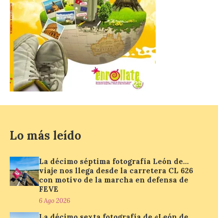
estudiantes del grado en Historia. La
excavación se complementará con
actividades de divulgación abiertas […]
El Mercado Medieval abre
sus puertas en La Bañeza
con más de 60 puestos y
un amplio programa de
animación.
6 Ago 2026
Lo más leído
La programación
incorpora un amplio
La décimo séptima fotografía León de…
calendario de actividades
viaje nos llega desde la carretera CL 626
de animación dirigidas a
con motivo de la marcha en defensa de
todos los públicos. La
Bañeza inauguró en la tarde de este
FEVE
martes 4 de agosto una nueva edición de
6 Ago 2026
su tradicional Mercado Medieval, que
hasta el próximo 6 […]
La décimo sexta fotografía de «León de…