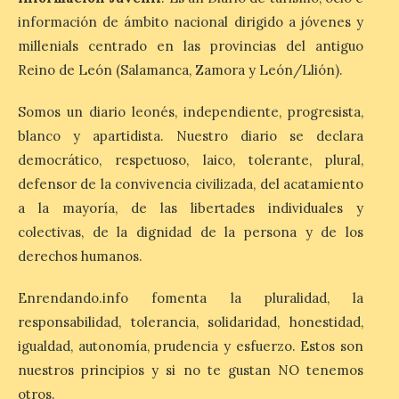
cancela la temporada de
información de ámbito nacional dirigido a jóvenes y
fuentes de La Granja ante
millenials centrado en las provincias del antiguo
la escasez de agua
Reino de León (Salamanca, Zamora y León/Llión).
6 Ago 2026
Somos un diario leonés, independiente, progresista,
blanco y apartidista. Nuestro diario se declara
Esta medida afecta a los
espectáculos nocturnos
democrático, respetuoso, laico, tolerante, plural,
de la Fuente Baños de
Diana previstos para los
defensor de la convivencia civilizada, del acatamiento
días 8, 15 y 22 de agosto,
a la mayoría, de las libertades individuales y
así como al encendido extraordinario del
día 25. La reserva de agua en el estanque
colectivas, de la dignidad de la persona y de los
«El Mar», […]
derechos humanos.
Enrendando.info fomenta la pluralidad, la
El Descenso Internacional
responsabilidad, tolerancia, solidaridad, honestidad,
del Sella arranca con el
igualdad, autonomía, prudencia y esfuerzo. Estos son
homenaje a los campeones
y el izado de las banderas
nuestros principios y si no te gustan NO tenemos
autonómicas
otros.