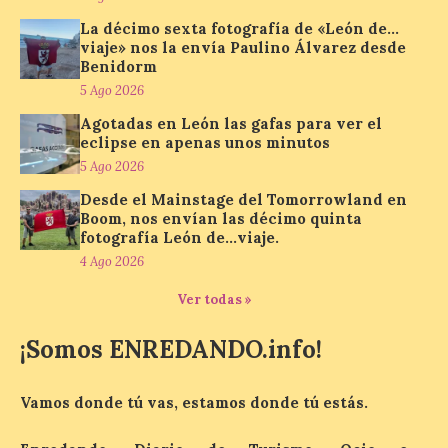
hasta el próximo 6 […]
La décimo sexta fotografía de «León de…
viaje» nos la envía Paulino Álvarez desde
Benidorm
Un viaje a la Antigüedad:
5 Ago 2026
el Museo del Prado
propone un recorrido por
Agotadas en León las gafas para ver el
obras de su Colección de
eclipse en apenas unos minutos
inspiración clásica
5 Ago 2026
6 Ago 2026
Desde el Mainstage del Tomorrowland en
Boom, nos envían las décimo quinta
fotografía León de…viaje.
Al hilo del estreno de La
4 Ago 2026
Odisea de Christopher
Nolan. La pieza de vídeo
Ver todas »
reúne una selección de
obras relacionadas con la
¡Somos ENREDANDO.info!
Antigüedad clásica, la mitología y los
viajes, que se suceden al ritmo de un
evocador tema de La […]
Vamos donde tú vas, estamos donde tú estás.