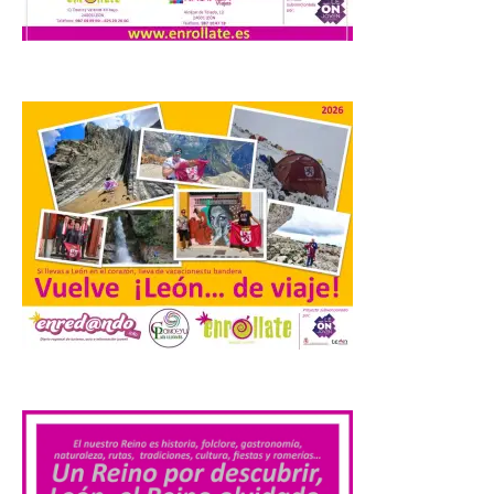
de 2026, Camarzana de
Tera volverá a convertirse
en punto de encuentro,
con la Villa Romana de
Orpheus. Vivimos un momento en el que la
música en directo mueve grandes
fenómenos de […]
El Ayuntamiento de
Cabrillanes analizará,
conforme a la legalidad, la
solicitud para la
celebración del Iberia
Eclipse Festival
6 Ago 2026
.
Durante la mañana de ayer
miércoles ha sido
registrada en el
Ayuntamiento una