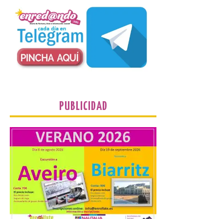
6 Ago 2026
Nueva edición de León
de…viaje. Una iniciativa
organizado por la sección
juvenil de la Asociación
Enróllate, la Asociación
Conceyu País Llionés y el Diario de
Turismo, Ocio e Información para
jóvenes “Enredando.info”. Eduardo
Morán nos envía desde la carretera […]
PUBLICIDAD
Camarzius fest: frente al
macroevento, un festival
cultural transformador
que apuesta por el legado.
6 Ago 2026
Los días 7, 8 y 9 de agosto