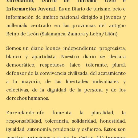
Enredando, Diario de Turismo, Ocio e
Patrimonio Nacional
cancela la temporada de
Información Juvenil
. Es un Diario de turismo, ocio e
fuentes de La Granja ante
información de ámbito nacional dirigido a jóvenes y
la escasez de agua
millenials centrado en las provincias del antiguo
6 Ago 2026
Reino de León (Salamanca, Zamora y León/Llión).
Somos un diario leonés, independiente, progresista,
Esta medida afecta a los
espectáculos nocturnos
blanco y apartidista. Nuestro diario se declara
de la Fuente Baños de
democrático, respetuoso, laico, tolerante, plural,
Diana previstos para los
días 8, 15 y 22 de agosto,
defensor de la convivencia civilizada, del acatamiento
así como al encendido extraordinario del
a la mayoría, de las libertades individuales y
día 25. La reserva de agua en el estanque
«El Mar», […]
colectivas, de la dignidad de la persona y de los
derechos humanos.
El Descenso Internacional
Enrendando.info fomenta la pluralidad, la
del Sella arranca con el
responsabilidad, tolerancia, solidaridad, honestidad,
homenaje a los campeones
igualdad, autonomía, prudencia y esfuerzo. Estos son
y el izado de las banderas
autonómicas
nuestros principios y si no te gustan NO tenemos