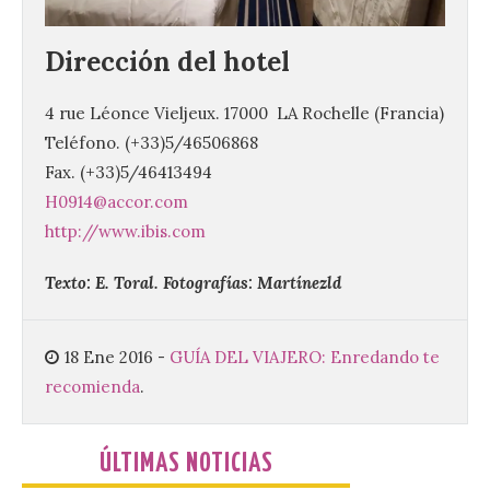
El Ayuntamiento de La
Bañeza presenta el
Festival One More Time,
Dirección del hotel
una cita con la música de
los 80 y 90 para el 16 de
agosto en la Plaza Mayor.
4 rue Léonce Vieljeux. 17000 LA Rochelle (Francia)
Teléfono.
(+33)5/46506868
6 Ago 2026
Fax.
(+33)5/46413494
H0914@accor.com
Se celebrará el próximo
http://www.ibis.com
domingo 16 de agosto, a
partir de las 23:00 horas,
en la Plaza Mayor de la
Texto: E. Toral. Fotografías: Martínezld
ciudad. El Salón de Plenos
del Ayuntamiento de La Bañeza ha
acogido esta mañana la presentación
oficial del Festival One […]
18 Ene 2016
-
GUÍA DEL VIAJERO: Enredando te
recomienda
.
“Mirar un eclipse sin
protección adecuada
ÚLTIMAS NOTICIAS
puede causar daños