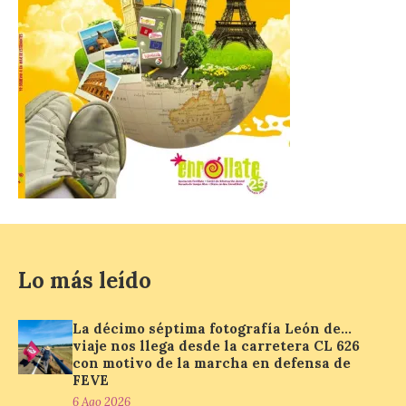
y contará con la participación de
estudiantes del grado en Historia. La
excavación se complementará con
actividades de divulgación abiertas […]
El Mercado Medieval abre
sus puertas en La Bañeza
con más de 60 puestos y
un amplio programa de
animación.
6 Ago 2026
Lo más leído
La programación
incorpora un amplio
calendario de actividades
La décimo séptima fotografía León de…
de animación dirigidas a
viaje nos llega desde la carretera CL 626
todos los públicos. La
Bañeza inauguró en la tarde de este
con motivo de la marcha en defensa de
martes 4 de agosto una nueva edición de
FEVE
su tradicional Mercado Medieval, que
6 Ago 2026