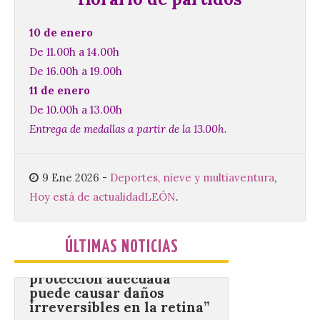
los 80 y 90 para el 16 de
agosto en la Plaza Mayor.
10 de enero
6 Ago 2026
De 11.00h a 14.00h
De 16.00h a 19.00h
11 de enero
Se celebrará el próximo
domingo 16 de agosto, a
De 10.00h a 13.00h
partir de las 23:00 horas,
en la Plaza Mayor de la
Entrega de medallas a partir de la 13.00h.
ciudad. El Salón de Plenos
del Ayuntamiento de La Bañeza ha
acogido esta mañana la presentación
oficial del Festival One […]
9 Ene 2026
-
Deportes, nieve y multiaventura
,
Hoy está de actualidad
LEÓN
.
“Mirar un eclipse sin
protección adecuada
ÚLTIMAS NOTICIAS
puede causar daños
irreversibles en la retina”
6 Ago 2026