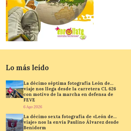
El Mercado Medieval abre
sus puertas en La Bañeza
con más de 60 puestos y
un amplio programa de
animación.
6 Ago 2026
Lo más leído
La programación
incorpora un amplio
calendario de actividades
La décimo séptima fotografía León de…
de animación dirigidas a
viaje nos llega desde la carretera CL 626
todos los públicos. La
con motivo de la marcha en defensa de
Bañeza inauguró en la tarde de este
FEVE
martes 4 de agosto una nueva edición de
su tradicional Mercado Medieval, que
6 Ago 2026
hasta el próximo 6 […]
La décimo sexta fotografía de «León de…
viaje» nos la envía Paulino Álvarez desde
Benidorm