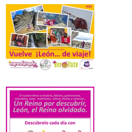
Orpheus. Vivimos un momento en el que la
música en directo mueve grandes
fenómenos de […]
El Ayuntamiento de
Cabrillanes analizará,
conforme a la legalidad, la
solicitud para la
celebración del Iberia
Eclipse Festival
6 Ago 2026
.
Durante la mañana de ayer
miércoles ha sido
registrada en el
Ayuntamiento una
solicitud relacionada con
la celebración de este evento. Ante las
informaciones aparecidas en distintos
medios de comunicación sobre la posible