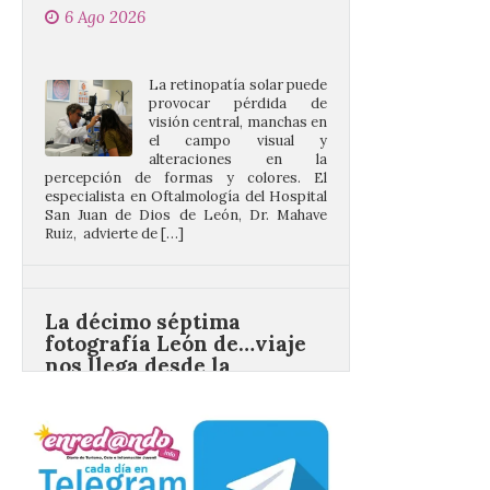
La retinopatía solar puede
provocar pérdida de
visión central, manchas en
el campo visual y
alteraciones en la
percepción de formas y colores. El
especialista en Oftalmología del Hospital
San Juan de Dios de León, Dr. Mahave
Ruiz, advierte de […]
La décimo séptima
fotografía León de…viaje
nos llega desde la
carretera CL 626 con
motivo de la marcha en
defensa de FEVE
6 Ago 2026
Nueva edición de León