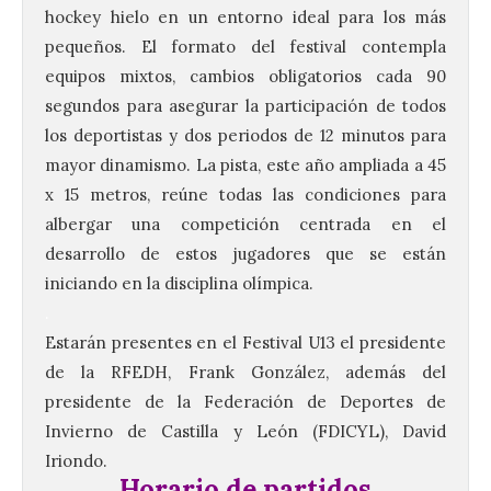
hockey hielo en un entorno ideal para los más
pequeños. El formato del festival contempla
equipos mixtos, cambios obligatorios cada 90
segundos para asegurar la participación de todos
los deportistas y dos periodos de 12 minutos para
mayor dinamismo. La pista, este año ampliada a 45
x 15 metros, reúne todas las condiciones para
albergar una competición centrada en el
desarrollo de estos jugadores que se están
iniciando en la disciplina olímpica.
.
Estarán presentes en el Festival U13 el presidente
de la RFEDH, Frank González, además del
presidente de la Federación de Deportes de
El Ayuntamiento de La
Invierno de Castilla y León (FDICYL), David
Bañeza presenta el
Festival One More Time,
Iriondo.
una cita con la música de
Horario de partidos