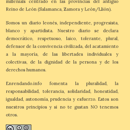
millenials centrado en las provincias del antiguo
6 Ago 2026
Reino de León (Salamanca, Zamora y León/Llión).
Somos un diario leonés, independiente, progresista,
Esta medida afecta a los
blanco y apartidista. Nuestro diario se declara
espectáculos nocturnos
de la Fuente Baños de
democrático, respetuoso, laico, tolerante, plural,
Diana previstos para los
defensor de la convivencia civilizada, del acatamiento
días 8, 15 y 22 de agosto,
así como al encendido extraordinario del
a la mayoría, de las libertades individuales y
día 25. La reserva de agua en el estanque
«El Mar», […]
colectivas, de la dignidad de la persona y de los
derechos humanos.
Enrendando.info fomenta la pluralidad, la
El Descenso Internacional
del Sella arranca con el
responsabilidad, tolerancia, solidaridad, honestidad,
homenaje a los campeones
igualdad, autonomía, prudencia y esfuerzo. Estos son
y el izado de las banderas
nuestros principios y si no te gustan NO tenemos
autonómicas
otros.
6 Ago 2026