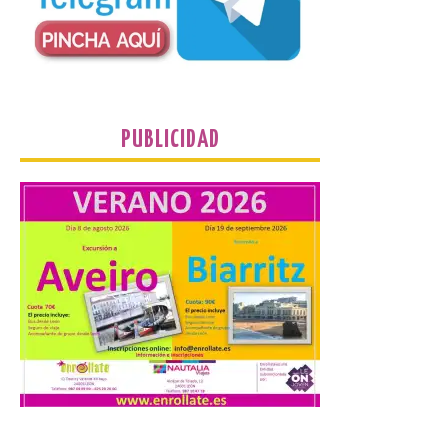
de…viaje. Una iniciativa
organizado por la sección
juvenil de la Asociación
Enróllate, la Asociación
Conceyu País Llionés y el Diario de
Turismo, Ocio e Información para
jóvenes “Enredando.info”. Eduardo
Morán nos envía desde la carretera […]
PUBLICIDAD
Camarzius fest: frente al
macroevento, un festival
cultural transformador
que apuesta por el legado.
6 Ago 2026
Los días 7, 8 y 9 de agosto
de 2026, Camarzana de
Tera volverá a convertirse
en punto de encuentro,
con la Villa Romana de