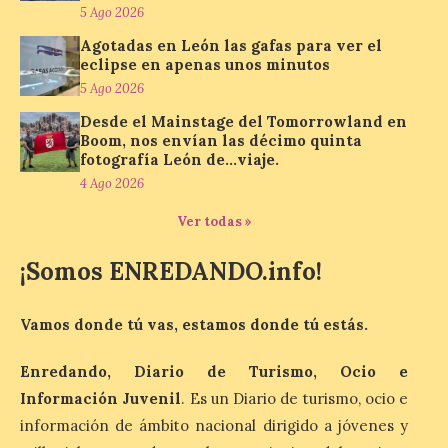
Un viaje a la Antigüedad:
5 Ago 2026
el Museo del Prado
Agotadas en León las gafas para ver el
propone un recorrido por
eclipse en apenas unos minutos
obras de su Colección de
inspiración clásica
5 Ago 2026
Desde el Mainstage del Tomorrowland en
6 Ago 2026
Boom, nos envían las décimo quinta
fotografía León de…viaje.
4 Ago 2026
Al hilo del estreno de La
Odisea de Christopher
Nolan. La pieza de vídeo
Ver todas »
reúne una selección de
obras relacionadas con la
¡Somos ENREDANDO.info!
Antigüedad clásica, la mitología y los
viajes, que se suceden al ritmo de un
evocador tema de La […]
Vamos donde tú vas, estamos donde tú estás.
Enredando, Diario de Turismo, Ocio e
Patrimonio Nacional
Información Juvenil
. Es un Diario de turismo, ocio e
cancela la temporada de
fuentes de La Granja ante
información de ámbito nacional dirigido a jóvenes y
la escasez de agua