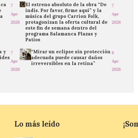
ica
El estreno absoluto de la obra “De
7
7
e
indis. Por favor, firme aquí” y la
Ago
Ago
da
música del grupo Carrion Folk,
protagonizan la oferta cultural de
2026
2026
este fin de semana dentro del
programa Salamanca Plazas y
Patios
a y
“Mirar un eclipse sin protección
7
6
ides
adecuada puede causar daños
Ago
Ago
irreversibles en la retina”
2026
2026
Lo más leído
¡So