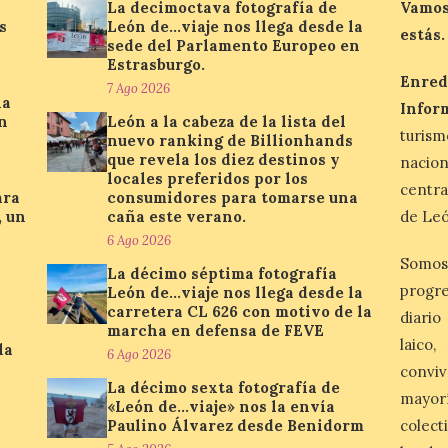
La decimoctava fotografía de
Vamos
s
León de…viaje nos llega desde la
estás.
sede del Parlamento Europeo en
Estrasburgo.
Enred
7 Ago 2026
la
Infor
n
León a la cabeza de la lista del
turis
nuevo ranking de Billionhands
que revela los diez destinos y
nacio
locales preferidos por los
centra
ara
consumidores para tomarse una
, un
caña este verano.
de Leó
6 Ago 2026
Somos
La décimo séptima fotografía
progre
León de…viaje nos llega desde la
carretera CL 626 con motivo de la
diario
marcha en defensa de FEVE
laico
la
6 Ago 2026
conviv
La décimo sexta fotografía de
mayor
«León de…viaje» nos la envía
Paulino Álvarez desde Benidorm
colect