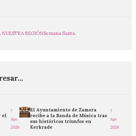
E NUESTRA REGIÓN
Semana Santa
.
esar...
El Ayuntamiento de Zamora
7
7
 el
recibe a la Banda de Música tras
Ago
Ago
o
sus históricos triunfos en
Kerkrade
2026
2026