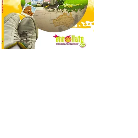
que permite conocer la
posición exacta del Sol y
así localizar el lugar ideal
para observar el eclipse
solar del 12 de agosto de 2026 sin
obstáculos. El visor es una herramienta a
la […]
Paradores renueva su
compromiso con La Vuelta
como patrocinador oficial
7 Ago 2026
La cadena hotelera pública
volverá a estar presente
en la zona de descanso
junto al control de firmas
y, como novedad, en el
Leaders Lounge, dos espacios exclusivos
para los ciclistas. El recorrido de La
Vuelta discurrirá junto a 17 […]