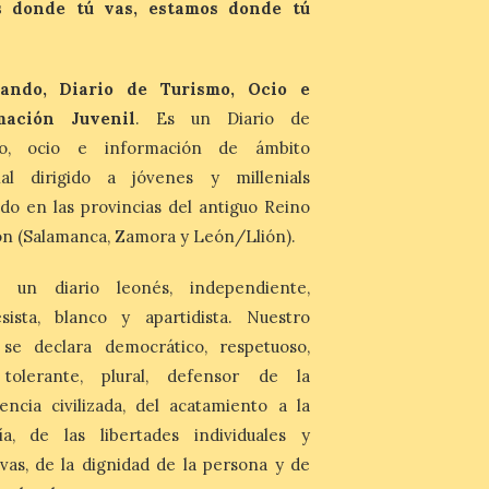
Asturias lidera el impacto
 donde tú vas, estamos donde tú
del fenómeno, con el
mayor aumento en
reservas, precios y
antelación de compra. El
ando, Diario de Turismo, Ocio e
auge de la demanda redefine la
planificación: reservas más anticipadas y
mación Juvenil
. Es un Diario de
estancias más breves en torno al evento.
mo, ocio e información de ámbito
Madrid, 7 agosto de […]
nal dirigido a jóvenes y millenials
do en las provincias del antiguo Reino
n (Salamanca, Zamora y León/Llión).
 un diario leonés, independiente,
sista, blanco y apartidista. Nuestro
 se declara democrático, respetuoso,
, tolerante, plural, defensor de la
encia civilizada, del acatamiento a la
ía, de las libertades individuales y
ivas, de la dignidad de la persona y de