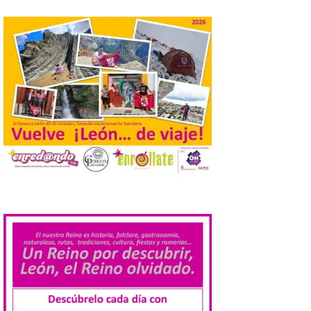
de agosto de 2026. La programación […]
Laciana comienza su
programación para
disfrutar el eclipse total
del 12 de agosto
7 Ago 2026
Durante los días 1 y 2 de
agosto, tanto el público
infantil como el adulto
pudo disfrutar de un
planetario que se instaló
.
en el polideportivo municipal, con pases
de mañana dedicados preferentemente al
público infantil y, el resto del […]
Más de 200.000 jóvenes
nacidos en 2008 ya han
solicitado el Bono Cultural
Joven 2026 en su primer