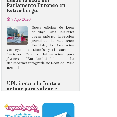
7 Ago 2026
Nueva edición de León
de…viaje. Una iniciativa
organizado por la sección
juvenil de la Asociación
Enróllate, la Asociación
Conceyu País Llionés y el Diario de
Turismo, Ocio e Información para
jóvenes “Enredando.info”. . La
decimoctava fotografía de León de…viaje
nos […]
UPL insta a la Junta a
actuar para salvar el
castillo del Asmesnal, un
BIC en estado de ruina
7 Ago 2026
Un Bien de Interés
Cultural abandonado
desde 1949. Los
procuradores leonesistas
plantean que la Junta