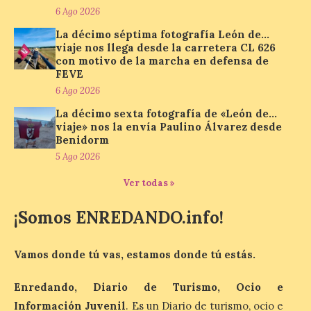
compromiso con La Vuelta
6 Ago 2026
como patrocinador oficial
La décimo séptima fotografía León de…
7 Ago 2026
viaje nos llega desde la carretera CL 626
con motivo de la marcha en defensa de
FEVE
La cadena hotelera pública
6 Ago 2026
volverá a estar presente
en la zona de descanso
La décimo sexta fotografía de «León de…
junto al control de firmas
viaje» nos la envía Paulino Álvarez desde
y, como novedad, en el
Benidorm
Leaders Lounge, dos espacios exclusivos
para los ciclistas. El recorrido de La
5 Ago 2026
Vuelta discurrirá junto a 17 […]
Ver todas »
¡Somos ENREDANDO.info!
Última llamada: Eclipse
total del 12 de agosto.
Dónde alojarse y a qué
Vamos donde tú vas, estamos donde tú estás.
precio
7 Ago 2026
Enredando, Diario de Turismo, Ocio e
Información Juvenil
. Es un Diario de turismo, ocio e