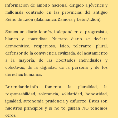
información de ámbito nacional dirigido a jóvenes y
León es la provincia más
económica (116€/noche),
millenials centrado en las provincias del antiguo
pero también una de las
Reino de León (Salamanca, Zamora y León/Llión).
más agotadas: solo un 4%
de alojamientos libres.
Zamora, Palencia y Álava son las
Somos un diario leonés, independiente, progresista,
provincias con menos margen: apenas un
1% de los alojamientos siguen libres para
blanco y apartidista. Nuestro diario se declara
esas […]
democrático, respetuoso, laico, tolerante, plural,
defensor de la convivencia civilizada, del acatamiento
a la mayoría, de las libertades individuales y
El eclipse genera un boom
colectivas, de la dignidad de la persona y de los
de reservas hoteleras y
precios desorbitados,
derechos humanos.
según SiteMinder
Enrendando.info fomenta la pluralidad, la
7 Ago 2026
responsabilidad, tolerancia, solidaridad, honestidad,
igualdad, autonomía, prudencia y esfuerzo. Estos son
Asturias lidera el impacto
nuestros principios y si no te gustan NO tenemos
del fenómeno, con el
mayor aumento en
otros.