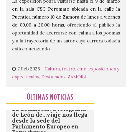
La exposición podrá visitarse hasta el 9 de marzo
7 Ago 2026
en la sala CSC Peromato ubicada en la calle la
Puentica número 10 de Zamora de lunes a viernes
Tendrá lugar el 9 de
de 09,00 a 20,00 horas,
ofreciendo al público la
agosto en los aledaños del
monasterio cisterciense
oportunidad de acercarse con calma a los poemas
de Santa María la Real de
y a la trayectoria de un autor cuya carrera todavía
Gradefes. Una cita
imprescindible para disfrutar de los
está comenzando.
mejores dulces conventuales, tradición,
cultura y un ambiente único. El
Ayuntamiento de Gradefes, intentando
[…]
7 Feb 2026
-
Cultura, teatro, cine, exposiciones y
espectáculos
,
Destacados
,
ZAMORA
.
La decimoctava fotografía
de León de…viaje nos llega
ÚLTIMAS NOTICIAS
desde la sede del
Parlamento Europeo en
Estrasburgo.
7 Ago 2026