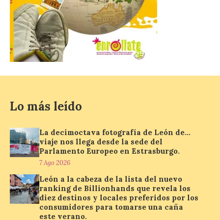
El Gobierno de España
lanza un visor web para
localizar y disfrutar del
eclipse solar del 12 de
agosto con seguridad
7 Ago 2026
Lo más leído
Se trata de un visor web
que permite conocer la
posición exacta del Sol y
La decimoctava fotografía de León de…
así localizar el lugar ideal
viaje nos llega desde la sede del
para observar el eclipse
Parlamento Europeo en Estrasburgo.
solar del 12 de agosto de 2026 sin
7 Ago 2026
obstáculos. El visor es una herramienta a
la […]
León a la cabeza de la lista del nuevo
ranking de Billionhands que revela los
diez destinos y locales preferidos por los
consumidores para tomarse una caña
Paradores renueva su
este verano.