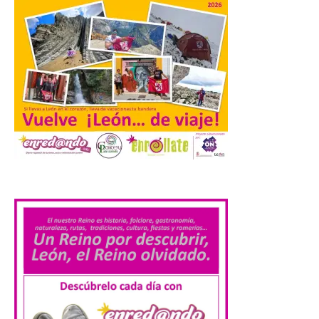
Información Turística de
León e incluyen, además
del programa del evento, una guía
práctica con recomendaciones
elaboradas por especialistas para
observar el eclipse con seguridad León, 7
de agosto de 2026. La programación […]
Laciana comienza su
programación para
disfrutar el eclipse total
.
del 12 de agosto
7 Ago 2026
Durante los días 1 y 2 de
agosto, tanto el público
infantil como el adulto
pudo disfrutar de un
planetario que se instaló
en el polideportivo municipal, con pases
de mañana dedicados preferentemente al