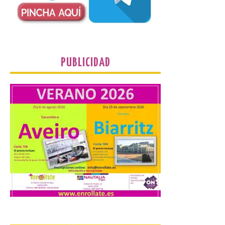
desde 1949. Los
procuradores leonesistas
plantean que la Junta
contacte cuanto antes con los
propietarios para exigirles medidas
inmediatas que frenen el deterioro y el
riesgo de colapso. Los procuradores de
PUBLICIDAD
Unión del Pueblo […]
La Universidad de León
distribuye folletos con la
programación del evento
del eclipse solar que
organiza con la ESA y el
Ayuntamiento
7 Ago 2026
Los materiales ya pueden
recogerse gratuitamente
en la Oficina de