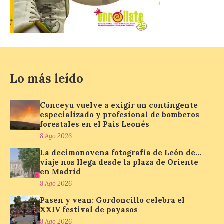
La decimonovena
fotografía de León de…
viaje nos llega desde la
plaza de Oriente en
Madrid
Lo más leído
8 Ago 2026
Conceyu vuelve a exigir un contingente
Nueva edición de León
especializado y profesional de bomberos
de…viaje. Una iniciativa
forestales en el País Leonés
organizado por la sección
juvenil de la Asociación
8 Ago 2026
Enróllate, la Asociación
Conceyu País Llionés y el Diario de
La decimonovena fotografía de León de…
Turismo, Ocio e Información para
viaje nos llega desde la plaza de Oriente
jóvenes “Enredando.info”. Pilar Aller Aller
en Madrid
nos envía la décimo […]
8 Ago 2026
Pasen y vean: Gordoncillo celebra el
XXIV festival de payasos
Los minerales y sus usos
8 Ago 2026