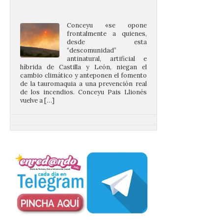
Conceyu «se opone
frontalmente a quienes,
desde esta
“descomunidad”
antinatural, artificial e
híbrida de Castilla y León, niegan el
cambio climático y anteponen el fomento
de la tauromaquia a una prevención real
de los incendios. Conceyu Pais Llionés
vuelve a […]
Santander aconseja acudir
a pie o en transporte
público y evitar el
vehículo privado para el
eclipse
8 Ago 2026
El TUS cuenta con líneas
que llegan a la zona en