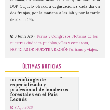
DOP Guijuelo ofrecerá degustaciones cada dia en
Este certamen,
promovido por el Instituto
dos franjas, por la mañana a las 14h y por la tarde
Universitario de Música
desde las 19h.
Sacra de la Universidad
Pontificia de Salamanca
(UPSA), premiará composiciones
inéditas, destinadas a coro, con un
3 Jun 2026
-
Ferias y Congresos
,
Noticias de los
premio de 3.000 euros. Las candidaturas
podrán presentarse hasta el 30 de
nuestras ciudades, pueblos, villas y comarcas
,
noviembre. La Universidad, a […]
NOTICIAS DE NUESTRA REGIÓN
Turismo y viajes
.
Conceyu vuelve a exigir
ÚLTIMAS NOTICIAS
un contingente
especializado y
profesional de bomberos
forestales en el País
Leonés
8 Ago 2026