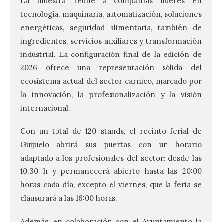
La muestra reúne a compañías lideres en
tecnología, maquinaria, automatización, soluciones
energéticas, seguridad alimentaria, también de
ingredientes, servicios auxiliares y transformación
industrial. La configuración final de la edición de
2026 ofrece una representación sólida del
ecosistema actual del sector carnico, marcado por
la innovación, la profesionalización y la visión
internacional.
Con un total de 120 stands, el recinto ferial de
Guijuelo abrirá sus puertas con un horario
La UPSA impulsa la
adaptado a los profesionales del sector: desde las
creación musical con el I
10.30 h y permanecerá abierto hasta las 20:00
Concurso Internacional de
horas cada día, excepto el viernes, que la feria se
Composición Coral Sacra
clausurará a las 16:00 horas.
8 Ago 2026
Además, en colaboración con el Ayuntamiento la