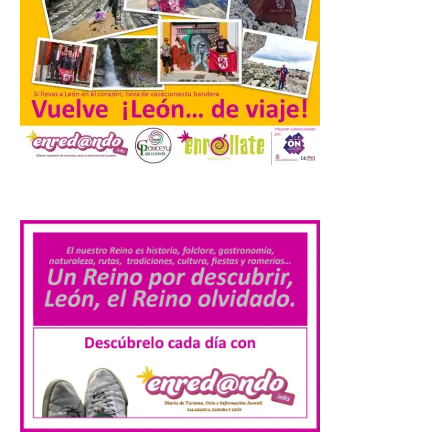
de Europa, un recurso
natural que permite disfrutar de
actividades de astroturismo durante todo
el año. La Dirección General de Turismo
ha puesto en marcha diversas iniciativas
relacionadas […]
Cabárceno prepara tres
.
enclaves privilegiados
desde los que divisar el
eclipse solar del 12 de
agosto
8 Ago 2026
El parque amplía su
horario y refuerza los
transportes y la
hostelería. En Alto
Campoo continuará la
programación musical de Estación
Sonora. Peña Cabarga, elegido lugar