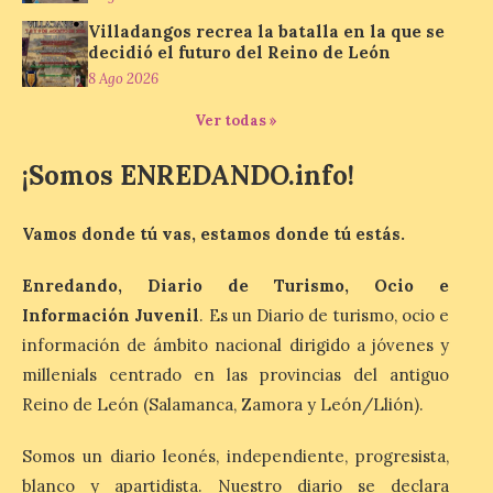
más comunes centran la
nueva exposición del
Villadangos recrea la batalla en la que se
Museo de la Siderurgia y
decidió el futuro del Reino de León
la Minería de Sabero
8 Ago 2026
8 Ago 2026
Ver todas »
¡Somos ENREDANDO.info!
La exposición que se
inaugurará el sábado día 8
de agosto a las doce y
media de la mañana,
Vamos donde tú vas, estamos donde tú estás.
durante la ‘Feria de
minerales, rocas y fósiles de Castilla y
Enredando, Diario de Turismo, Ocio e
León’, podrá visitarse hasta finales del
mes de noviembre, con […]
Información Juvenil
. Es un Diario de turismo, ocio e
información de ámbito nacional dirigido a jóvenes y
millenials centrado en las provincias del antiguo
La Bañeza inicia sus
Reino de León (Salamanca, Zamora y León/Llión).
fiestas con el pregón a
cargo de Arturo Martínez
Somos un diario leonés, independiente, progresista,
Matilla
blanco y apartidista. Nuestro diario se declara