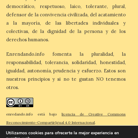
8 Ago 2026
democrático, respetuoso, laico, tolerante, plural,
defensor de la convivencia civilizada, del acatamiento
El Ayuntamiento de La
a la mayoría, de las libertades individuales y
Bañeza designa a Arturo
Martínez Matilla como
colectivas, de la dignidad de la persona y de los
pregonero de las Fiestas
derechos humanos.
2026. Tendrá lugar este
sábado 8 de agosto a las 21,00 horas en el
teatro municipal de La Bañeza. El
Enrendando.info fomenta la pluralidad, la
comunicador astorgano Arturo Martínez
Matilla, […]
responsabilidad, tolerancia, solidaridad, honestidad,
igualdad, autonomía, prudencia y esfuerzo. Estos son
nuestros principios y si no te gustan NO tenemos
La I Feria de la Cerveza
otros.
Artesana de Astorga
arranca con una gran
acogida del público
enredando.info está bajo
licencia de Creative Commons
8 Ago 2026
Reconocimiento-CompartirIgual 4.0 Internacional
.
Utilizamos cookies para ofrecerte la mejor experiencia en
La inauguración contó