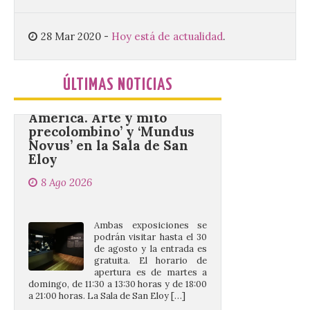
Más de 10.000 personas
28 Mar 2020
-
Hoy está de actualidad
.
han visitado las
exposiciones ‘Alma de
América. Arte y mito
ÚLTIMAS NOTICIAS
precolombino’ y ‘Mundus
Novus’ en la Sala de San
Eloy
8 Ago 2026
Ambas exposiciones se
podrán visitar hasta el 30
de agosto y la entrada es
gratuita. El horario de
apertura es de martes a
domingo, de 11:30 a 13:30 horas y de 18:00
a 21:00 horas. La Sala de San Eloy […]
Pasen y vean: Gordoncillo