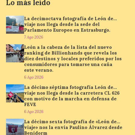
Lo más leído
La Universidad de León
distribuye folletos con la
La decimoctava fotografía de León de…
programación del evento
viaje nos llega desde la sede del
Parlamento Europeo en Estrasburgo.
del eclipse solar que
organiza con la ESA y el
7 Ago 2026
Ayuntamiento
León a la cabeza de la lista del nuevo
ranking de Billionhands que revela los
7 Ago 2026
diez destinos y locales preferidos por los
consumidores para tomarse una caña
este verano.
Los materiales ya pueden
recogerse gratuitamente
6 Ago 2026
en la Oficina de
La décimo séptima fotografía León de…
Información Turística de
León e incluyen, además
viaje nos llega desde la carretera CL 626
del programa del evento, una guía
con motivo de la marcha en defensa de
práctica con recomendaciones
FEVE
elaboradas por especialistas para
6 Ago 2026
observar el eclipse con seguridad León, 7
de agosto de 2026. La programación […]
La décimo sexta fotografía de «León de…
viaje» nos la envía Paulino Álvarez desde
Benidorm