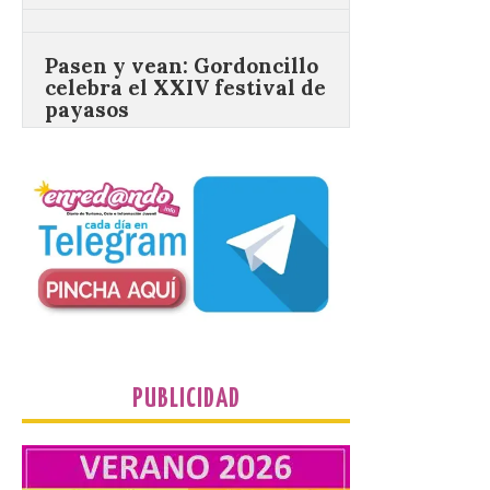
celebra el XXIV festival de
payasos
8 Ago 2026
La información en la web
del Ayuntamiento sobre
este evento es del año
2022 y la de su página de
turismo de 2025 La firme
apuesta cultural que en las últimas
décadas viene desarrollando Gordoncillo,
tiene un momento culminante en […]
Villadangos recrea la
batalla en el que se
PUBLICIDAD
decidió el futuro del Reino
de León
8 Ago 2026