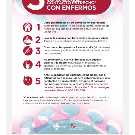
Las salas del antiguo
ayuntamiento de
Cabrillanes (Babia) acogen
la muestra ‘Eduardo
Arroyo en la colección del
ILC’
8 Ago 2026
La muestra, que podrá
contemplarse hasta el
próximo 4 de octubre,
plantea tanto los temas
que más preocupaban y
fascinaban a este autor de talla
internacional como las múltiples técnicas
que usó y sus sólidos vínculos con la
Montaña Occidental. […]