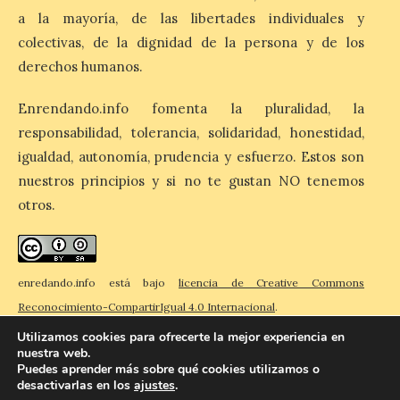
mes de vigencia
a la mayoría, de las libertades individuales y
7 Ago 2026
colectivas, de la dignidad de la persona y de los
derechos humanos.
Las personas que hayan
Enrendando.info fomenta la pluralidad, la
cumplido o cumplan 18
años en 2026 pueden
responsabilidad, tolerancia, solidaridad, honestidad,
solicitar esta ayuda en la
web
igualdad, autonomía, prudencia y esfuerzo. Estos son
https://bonoculturajoven.gob.es/ hasta el
nuestros principios y si no te gustan NO tenemos
31 de octubre. Desde este año, los 400
euros del Bono pueden utilizarse tanto
otros.
para consumir productos culturales como
[…]
enredando.info está bajo
licencia de Creative Commons
Reconocimiento-CompartirIgual 4.0 Internacional
.
Utilizamos cookies para ofrecerte la mejor experiencia en
nuestra web.
Puedes aprender más sobre qué cookies utilizamos o
desactivarlas en los
ajustes
.
© 2026 Enredando
Política de privacidad
Política de cookies
Contacto