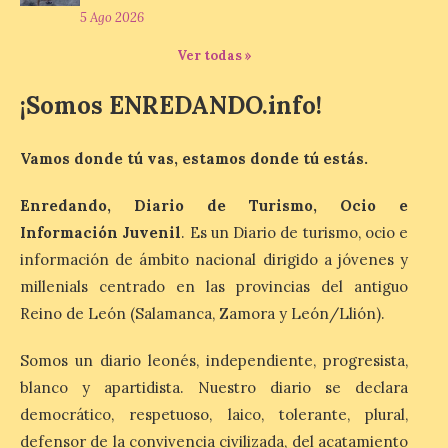
5 Ago 2026
Laciana comienza su
programación para
Ver todas »
disfrutar el eclipse total
del 12 de agosto
¡Somos ENREDANDO.info!
7 Ago 2026
Vamos donde tú vas, estamos donde tú estás.
Durante los días 1 y 2 de
agosto, tanto el público
Enredando, Diario de Turismo, Ocio e
infantil como el adulto
pudo disfrutar de un
Información Juvenil
. Es un Diario de turismo, ocio e
planetario que se instaló
información de ámbito nacional dirigido a jóvenes y
en el polideportivo municipal, con pases
de mañana dedicados preferentemente al
millenials centrado en las provincias del antiguo
público infantil y, el resto del […]
Reino de León (Salamanca, Zamora y León/Llión).
Somos un diario leonés, independiente, progresista,
Más de 200.000 jóvenes
blanco y apartidista. Nuestro diario se declara
nacidos en 2008 ya han
democrático, respetuoso, laico, tolerante, plural,
solicitado el Bono Cultural
Joven 2026 en su primer
defensor de la convivencia civilizada, del acatamiento