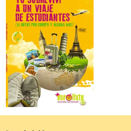
decimoctava fotografía de León de…viaje
nos […]
UPL insta a la Junta a
actuar para salvar el
castillo del Asmesnal, un
BIC en estado de ruina
7 Ago 2026
Un Bien de Interés
Cultural abandonado
desde 1949. Los
procuradores leonesistas
plantean que la Junta
contacte cuanto antes con los
propietarios para exigirles medidas
inmediatas que frenen el deterioro y el
riesgo de colapso. Los procuradores de
Unión del Pueblo […]