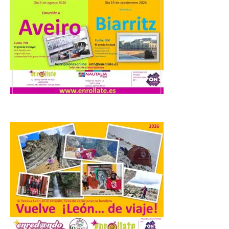
Una de las novedades de
esta edición de la Batalla
de Villadangos es el plato
principal del Menú, un
cordero asado al fuego y
las brasas in situ durante 5 horas. . Los
días 7, 8 y 9 de este […]
Vuelve la tradicional Feria
de Dulces del Convento a
Gradefes
7 Ago 2026
Tendrá lugar el 9 de
agosto en los aledaños del
monasterio cisterciense
de Santa María la Real de
Gradefes. Una cita
imprescindible para disfrutar de los