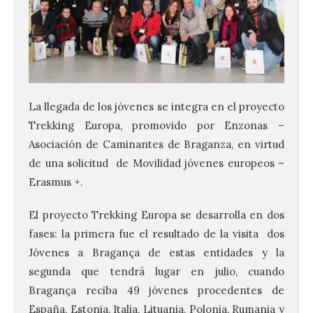
La llegada de los jóvenes se integra en el proyecto
Trekking Europa, promovido por Enzonas –
Asociación de Caminantes de Braganza, en virtud
de una solicitud de Movilidad jóvenes europeos –
Erasmus +.
El proyecto Trekking Europa se desarrolla en dos
fases: la primera fue el resultado de la visita dos
Vuelve la tradicional Feria
Jóvenes a Bragança de estas entidades y la
de Dulces del Convento a
segunda que tendrá lugar en julio, cuando
Gradefes
Bragança reciba 49 jóvenes procedentes de
7 Ago 2026
España, Estonia, Italia, Lituania, Polonia, Rumania y