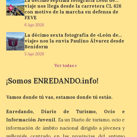
La décimo séptima fotografía León de…
viaje nos llega desde la carretera CL 626
7 Ago 2026
con motivo de la marcha en defensa de
FEVE
6 Ago 2026
La cadena hotelera pública
volverá a estar presente
La décimo sexta fotografía de «León de…
en la zona de descanso
viaje» nos la envía Paulino Álvarez desde
junto al control de firmas
Benidorm
y, como novedad, en el
Leaders Lounge, dos espacios exclusivos
5 Ago 2026
para los ciclistas. El recorrido de La
Vuelta discurrirá junto a 17 […]
Ver todas »
¡Somos ENREDANDO.info!
Última llamada: Eclipse
total del 12 de agosto.
Vamos donde tú vas, estamos donde tú estás.
Dónde alojarse y a qué
precio
Enredando, Diario de Turismo, Ocio e
7 Ago 2026
Información Juvenil
. Es un Diario de turismo, ocio e
información de ámbito nacional dirigido a jóvenes y
millenials centrado en las provincias del antiguo
León es la provincia más