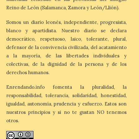
económica (116€/noche),
Reino de León (Salamanca, Zamora y León/Llión).
pero también una de las
más agotadas: solo un 4%
de alojamientos libres.
Somos un diario leonés, independiente, progresista,
Zamora, Palencia y Álava son las
blanco y apartidista. Nuestro diario se declara
provincias con menos margen: apenas un
1% de los alojamientos siguen libres para
democrático, respetuoso, laico, tolerante, plural,
esas […]
defensor de la convivencia civilizada, del acatamiento
a la mayoría, de las libertades individuales y
colectivas, de la dignidad de la persona y de los
El eclipse genera un boom
de reservas hoteleras y
derechos humanos.
precios desorbitados,
según SiteMinder
Enrendando.info fomenta la pluralidad, la
responsabilidad, tolerancia, solidaridad, honestidad,
7 Ago 2026
igualdad, autonomía, prudencia y esfuerzo. Estos son
nuestros principios y si no te gustan NO tenemos
Asturias lidera el impacto
del fenómeno, con el
otros.
mayor aumento en
reservas, precios y
antelación de compra. El