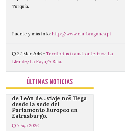
Turquía.
Tendrá lugar el 9 de
agosto en los aledaños del
monasterio cisterciense
de Santa María la Real de
Gradefes. Una cita
Fuente y más info:
http://www.cm-braganca.pt
imprescindible para disfrutar de los
mejores dulces conventuales, tradición,
cultura y un ambiente único. El
Ayuntamiento de Gradefes, intentando
27 Mar 2016
-
Territorios transfronterizos: La
[…]
Llende/La Raya/A Raia
.
La decimoctava fotografía
ÚLTIMAS NOTICIAS
de León de…viaje nos llega
desde la sede del
Parlamento Europeo en
Estrasburgo.
7 Ago 2026