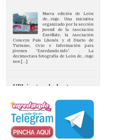
Nueva edición de León
de…viaje. Una iniciativa
organizado por la sección
juvenil de la Asociación
Enróllate, la Asociación
Conceyu País Llionés y el Diario de
Turismo, Ocio e Información para
jóvenes “Enredando.info”. . La
decimoctava fotografía de León de…viaje
nos […]
UPL insta a la Junta a
actuar para salvar el
castillo del Asmesnal, un
BIC en estado de ruina
7 Ago 2026
Un Bien de Interés
Cultural abandonado
desde 1949. Los
procuradores leonesistas