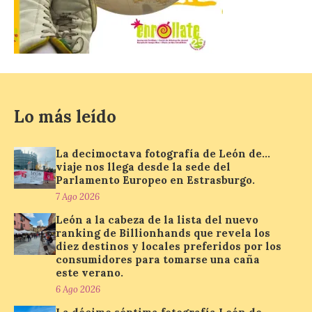
El Gobierno de España
lanza un visor web para
localizar y disfrutar del
eclipse solar del 12 de
agosto con seguridad
7 Ago 2026
Lo más leído
Se trata de un visor web
La decimoctava fotografía de León de…
que permite conocer la
posición exacta del Sol y
viaje nos llega desde la sede del
así localizar el lugar ideal
Parlamento Europeo en Estrasburgo.
para observar el eclipse
7 Ago 2026
solar del 12 de agosto de 2026 sin
obstáculos. El visor es una herramienta a
León a la cabeza de la lista del nuevo
la […]
ranking de Billionhands que revela los
diez destinos y locales preferidos por los
consumidores para tomarse una caña
este verano.
Paradores renueva su
6 Ago 2026
compromiso con La Vuelta
como patrocinador oficial