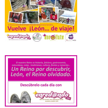
del programa del evento, una guía
práctica con recomendaciones
elaboradas por especialistas para
observar el eclipse con seguridad León, 7
de agosto de 2026. La programación […]
Laciana comienza su
programación para
.
disfrutar el eclipse total
del 12 de agosto
7 Ago 2026
Durante los días 1 y 2 de
agosto, tanto el público
infantil como el adulto
pudo disfrutar de un
planetario que se instaló
en el polideportivo municipal, con pases
de mañana dedicados preferentemente al
público infantil y, el resto del […]