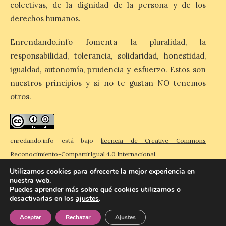
El Ayuntamiento de La
colectivas, de la dignidad de la persona y de los
Bañeza designa a Arturo
derechos humanos.
Martínez Matilla como
pregonero de las Fiestas
2026. Tendrá lugar este
Enrendando.info fomenta la pluralidad, la
sábado 8 de agosto a las 21,00 horas en el
teatro municipal de La Bañeza. El
responsabilidad, tolerancia, solidaridad, honestidad,
comunicador astorgano Arturo Martínez
igualdad, autonomía, prudencia y esfuerzo. Estos son
Matilla, […]
nuestros principios y si no te gustan NO tenemos
otros.
La I Feria de la Cerveza
Artesana de Astorga
arranca con una gran
acogida del público
enredando.info está bajo
licencia de Creative Commons
Reconocimiento-CompartirIgual 4.0 Internacional
.
8 Ago 2026
Utilizamos cookies para ofrecerte la mejor experiencia en
nuestra web.
La inauguración contó
Puedes aprender más sobre qué cookies utilizamos o
con la presencia del
desactivarlas en los
ajustes
.
© 2026 Enredando
Política de privacidad
Política de cookies
Contacto
alcalde de Astorga, José
Luis Nieto, que se acercó
Aceptar
Rechazar
Ajustes
hasta la feria acompañado