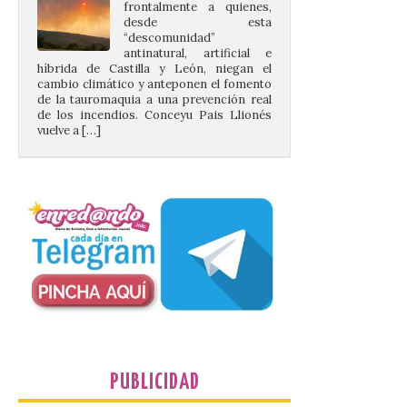
antinatural, artificial e
híbrida de Castilla y León, niegan el
cambio climático y anteponen el fomento
de la tauromaquia a una prevención real
de los incendios. Conceyu Pais Llionés
vuelve a […]
Santander aconseja acudir
a pie o en transporte
público y evitar el
vehículo privado para el
eclipse
8 Ago 2026
El TUS cuenta con líneas
que llegan a la zona en
puntos como el faro de
Cabo Mayor, Cueto,
PUBLICIDAD
Corbanera o Ciriego y
reforzará la movilidad con un servicio