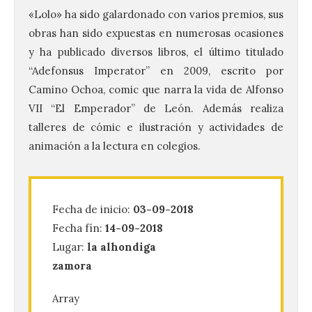
«Lolo» ha sido galardonado con varios premios, sus
obras han sido expuestas en numerosas ocasiones
y ha publicado diversos libros, el último titulado
“Adefonsus Imperator” en 2009, escrito por
Camino Ochoa, comic que narra la vida de Alfonso
VII “El Emperador” de León. Además realiza
talleres de cómic e ilustración y actividades de
animación a la lectura en colegios.
La UPSA impulsa la
creación musical con el I
Concurso Internacional de
Fecha de inicio:
03-09-2018
Composición Coral Sacra
Fecha fín:
14-09-2018
8 Ago 2026
Lugar:
la alhondiga
zamora
Este certamen,
Array
promovido por el Instituto
Universitario de Música