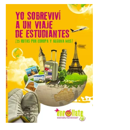
Gijon prohíbe el baño en
San Lorenzo, Poniente y
Arbeyal el día del eclipse a
partir de las 19.00 horas.
8 Ago 2026
Incide en que el eclipse se
verá desde múltiples
puntos de la ciudad, por lo
que no será necesario
desplazarse y se
recomienda no acudir a Gijón/Xixón en
coche ni usarlo ese día. Los accesos a
la Campa Torres y La […]
La decimonovena
fotografía de León de…