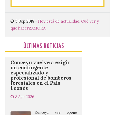
Sacra de la Universidad
Pontificia de Salamanca
(UPSA), premiará composiciones
inéditas, destinadas a coro, con un
3 Sep 2018
-
Hoy está de actualidad
,
Qué ver y
premio de 3.000 euros. Las candidaturas
podrán presentarse hasta el 30 de
que hacer
ZAMORA
.
noviembre. La Universidad, a […]
ÚLTIMAS NOTICIAS
Conceyu vuelve a exigir
un contingente
especializado y
profesional de bomberos
forestales en el País
Leonés
8 Ago 2026
Conceyu «se opone
frontalmente a quienes,
desde esta
“descomunidad”