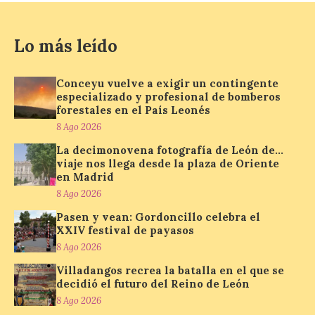
viaje nos llega desde la
plaza de Oriente en
Madrid
Lo más leído
8 Ago 2026
Conceyu vuelve a exigir un contingente
especializado y profesional de bomberos
Nueva edición de León
forestales en el País Leonés
de…viaje. Una iniciativa
8 Ago 2026
organizado por la sección
juvenil de la Asociación
La decimonovena fotografía de León de…
Enróllate, la Asociación
viaje nos llega desde la plaza de Oriente
Conceyu País Llionés y el Diario de
en Madrid
Turismo, Ocio e Información para
jóvenes “Enredando.info”. Pilar Aller Aller
8 Ago 2026
nos envía la décimo […]
Pasen y vean: Gordoncillo celebra el
XXIV festival de payasos
8 Ago 2026
Los minerales y sus usos
Villadangos recrea la batalla en el que se
más comunes centran la
decidió el futuro del Reino de León
nueva exposición del
Museo de la Siderurgia y
8 Ago 2026
la Minería de Sabero