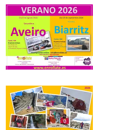
especial de lanzaderas desde el PCTCAN
a Ciriego. El Ayuntamiento de […]
Turismo de Extremadura
impulsa nuevas
iniciativas relacionadas
con el trío de eclipses para
afianzar a Extremadura
como referente en
astroturismo
8 Ago 2026
Extremadura cuenta con
uno de los cielos
estrellados con menor
contaminación lumínica
de Europa, un recurso
natural que permite disfrutar de
actividades de astroturismo durante todo
el año. La Dirección General de Turismo