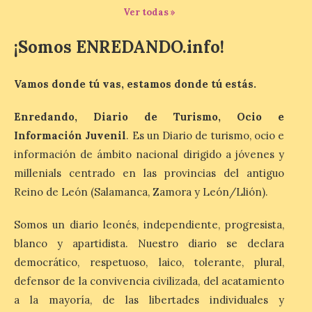
Ver todas »
8 Ago 2026
¡Somos ENREDANDO.info!
La exposición que se
inaugurará el sábado día 8
Vamos donde tú vas, estamos donde tú estás.
de agosto a las doce y
media de la mañana,
durante la ‘Feria de
Enredando, Diario de Turismo, Ocio e
minerales, rocas y fósiles de Castilla y
Información Juvenil
. Es un Diario de turismo, ocio e
León’, podrá visitarse hasta finales del
mes de noviembre, con […]
información de ámbito nacional dirigido a jóvenes y
millenials centrado en las provincias del antiguo
Reino de León (Salamanca, Zamora y León/Llión).
La Bañeza inicia sus
fiestas con el pregón a
Somos un diario leonés, independiente, progresista,
cargo de Arturo Martínez
blanco y apartidista. Nuestro diario se declara
Matilla
democrático, respetuoso, laico, tolerante, plural,
8 Ago 2026
defensor de la convivencia civilizada, del acatamiento
a la mayoría, de las libertades individuales y