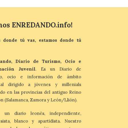
Última llamada: Eclipse
total del 12 de agosto.
mos ENREDANDO.info!
Dónde alojarse y a qué
precio
 donde tú vas, estamos donde tú
7 Ago 2026
León es la provincia más
económica (116€/noche),
pero también una de las
ando, Diario de Turismo, Ocio e
más agotadas: solo un 4%
mación Juvenil
. Es un Diario de
de alojamientos libres.
Zamora, Palencia y Álava son las
mo, ocio e información de ámbito
provincias con menos margen: apenas un
nal dirigido a jóvenes y millenials
1% de los alojamientos siguen libres para
esas […]
do en las provincias del antiguo Reino
n (Salamanca, Zamora y León/Llión).
El eclipse genera un boom
de reservas hoteleras y
 un diario leonés, independiente,
precios desorbitados,
sista, blanco y apartidista. Nuestro
según SiteMinder