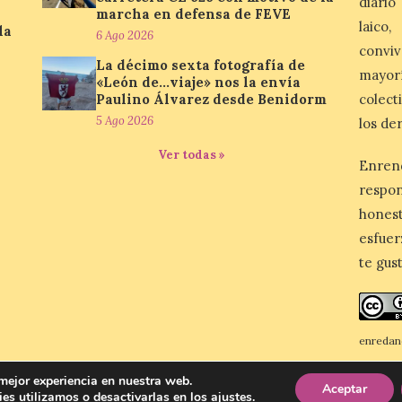
diario
marcha en defensa de FEVE
laico
la
6 Ago 2026
conviv
La décimo sexta fotografía de
mayor
«León de…viaje» nos la envía
Paulino Álvarez desde Benidorm
colect
5 Ago 2026
los de
Ver todas »
Enren
respo
honest
esfuer
te gus
enredan
Reconoc
 mejor experiencia en nuestra web.
Aceptar
es utilizamos o desactivarlas en los
ajustes
.