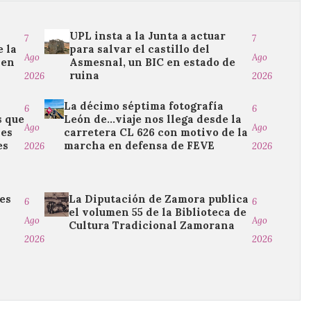
UPL insta a la Junta a actuar
7
7
 la
para salvar el castillo del
Ago
Ago
 en
Asmesnal, un BIC en estado de
ruina
2026
2026
La décimo séptima fotografía
6
6
s que
León de…viaje nos llega desde la
Ago
Ago
les
carretera CL 626 con motivo de la
es
marcha en defensa de FEVE
2026
2026
es
La Diputación de Zamora publica
6
6
el volumen 55 de la Biblioteca de
Ago
Ago
Cultura Tradicional Zamorana
2026
2026