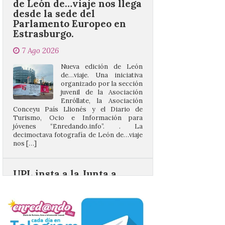
Parlamento Europeo en
Estrasburgo.
7 Ago 2026
Nueva edición de León
de…viaje. Una iniciativa
organizado por la sección
juvenil de la Asociación
Enróllate, la Asociación
Conceyu País Llionés y el Diario de
Turismo, Ocio e Información para
jóvenes “Enredando.info”. . La
decimoctava fotografía de León de…viaje
nos […]
UPL insta a la Junta a
actuar para salvar el
castillo del Asmesnal, un
BIC en estado de ruina
7 Ago 2026
Un Bien de Interés
Cultural abandonado