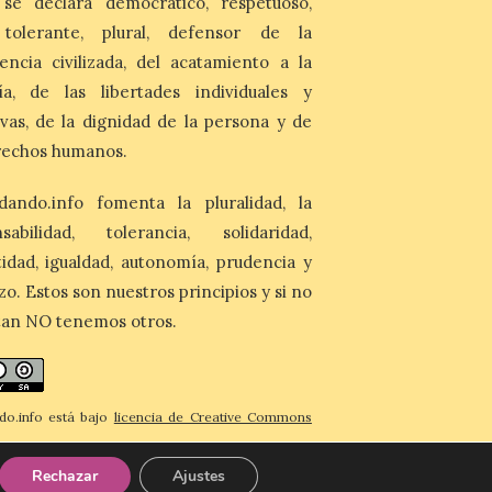
 se declara democrático, respetuoso,
7 Ago 2026
, tolerante, plural, defensor de la
Asturias lidera el impacto
encia civilizada, del acatamiento a la
del fenómeno, con el
ía, de las libertades individuales y
mayor aumento en
reservas, precios y
ivas, de la dignidad de la persona y de
antelación de compra. El
auge de la demanda redefine la
rechos humanos.
planificación: reservas más anticipadas y
estancias más breves en torno al evento.
dando.info fomenta la pluralidad, la
Madrid, 7 agosto de […]
nsabilidad, tolerancia, solidaridad,
idad, igualdad, autonomía, prudencia y
zo. Estos son nuestros principios y si no
tan NO tenemos otros.
do.info está bajo
licencia de Creative Commons
imiento-CompartirIgual 4.0 Internacional
.
Rechazar
Ajustes