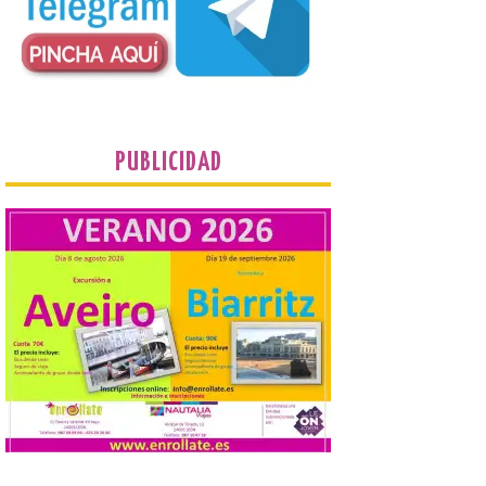
desde 1949. Los
procuradores leonesistas
plantean que la Junta
contacte cuanto antes con los
propietarios para exigirles medidas
inmediatas que frenen el deterioro y el
riesgo de colapso. Los procuradores de
Unión del Pueblo […]
PUBLICIDAD
La Universidad de León
distribuye folletos con la
programación del evento
del eclipse solar que
organiza con la ESA y el
Ayuntamiento
7 Ago 2026
Los materiales ya pueden
recogerse gratuitamente
en la Oficina de
Información Turística de
León e incluyen, además
del programa del evento, una guía