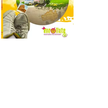
7 Ago 2026
Se trata de un visor web
que permite conocer la
posición exacta del Sol y
así localizar el lugar ideal
para observar el eclipse
solar del 12 de agosto de 2026 sin
obstáculos. El visor es una herramienta a
la […]
Paradores renueva su
compromiso con La Vuelta
como patrocinador oficial
7 Ago 2026
La cadena hotelera pública
volverá a estar presente
en la zona de descanso
junto al control de firmas
y, como novedad, en el
Leaders Lounge, dos espacios exclusivos
para los ciclistas. El recorrido de La
Vuelta discurrirá junto a 17 […]