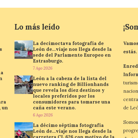
Lo más leído
¡So
La decimoctava fotografía de
Vamos
s
León de…viaje nos llega desde la
estás.
sede del Parlamento Europeo en
Estrasburgo.
Enred
7 Ago 2026
la
Infor
n
León a la cabeza de la lista del
turis
nuevo ranking de Billionhands
que revela los diez destinos y
nacio
locales preferidos por los
centra
ara
consumidores para tomarse una
, un
caña este verano.
de Leó
6 Ago 2026
Somos
La décimo séptima fotografía
progre
León de…viaje nos llega desde la
carretera CL 626 con motivo de la