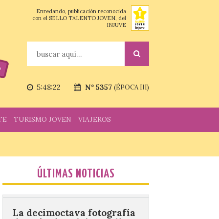
Enredando, publicación reconocida
con el SELLO TALENTO JOVEN, del
INJUVE
Vuelve la tradicional Feria
de Dulces del Convento a
Gradefes
Buscar
7 Ago 2026
Tendrá lugar el 9 de
5:48:23
Nº 5357
(ÉPOCA III)
agosto en los aledaños del
monasterio cisterciense
de Santa María la Real de
Gradefes. Una cita
TE
TURISMO JOVEN
VIAJEROS
imprescindible para disfrutar de los
mejores dulces conventuales, tradición,
cultura y un ambiente único. El
Ayuntamiento de Gradefes, intentando
[…]
ÚLTIMAS NOTICIAS
La decimoctava fotografía
de León de…viaje nos llega
desde la sede del