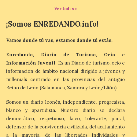
8 Ago 2026
Ver todas »
¡Somos ENREDANDO.info!
La exposición que se
inaugurará el sábado día 8
de agosto a las doce y
Vamos donde tú vas, estamos donde tú estás.
media de la mañana,
durante la ‘Feria de
minerales, rocas y fósiles de Castilla y
Enredando, Diario de Turismo, Ocio e
León’, podrá visitarse hasta finales del
mes de noviembre, con […]
Información Juvenil
. Es un Diario de turismo, ocio e
información de ámbito nacional dirigido a jóvenes y
millenials centrado en las provincias del antiguo
La Bañeza inicia sus
Reino de León (Salamanca, Zamora y León/Llión).
fiestas con el pregón a
cargo de Arturo Martínez
Somos un diario leonés, independiente, progresista,
Matilla
blanco y apartidista. Nuestro diario se declara
8 Ago 2026
democrático, respetuoso, laico, tolerante, plural,
defensor de la convivencia civilizada, del acatamiento
El Ayuntamiento de La
a la mayoría, de las libertades individuales y