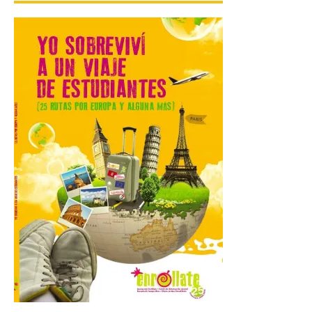
Gijon prohíbe el baño en
San Lorenzo, Poniente y
Arbeyal el día del eclipse a
partir de las 19.00 horas.
8 Ago 2026
Incide en que el eclipse se
verá desde múltiples
puntos de la ciudad, por lo
que no será necesario
desplazarse y se
recomienda no acudir a Gijón/Xixón en
coche ni usarlo ese día. Los accesos a
la Campa Torres y La […]
La decimonovena
fotografía de León de…