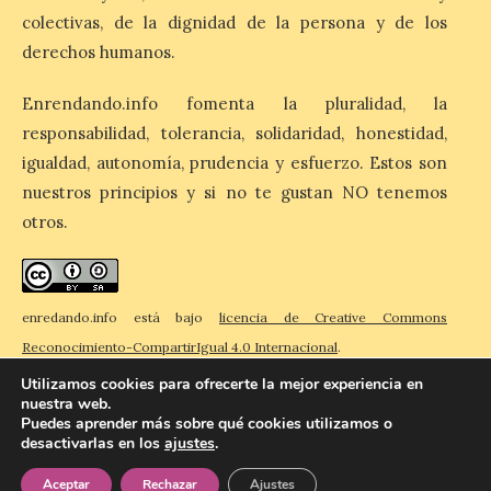
Bañeza designa a Arturo
colectivas, de la dignidad de la persona y de los
Martínez Matilla como
pregonero de las Fiestas
derechos humanos.
2026. Tendrá lugar este
sábado 8 de agosto a las 21,00 horas en el
teatro municipal de La Bañeza. El
Enrendando.info fomenta la pluralidad, la
comunicador astorgano Arturo Martínez
responsabilidad, tolerancia, solidaridad, honestidad,
Matilla, […]
igualdad, autonomía, prudencia y esfuerzo. Estos son
nuestros principios y si no te gustan NO tenemos
otros.
La I Feria de la Cerveza
Artesana de Astorga
arranca con una gran
acogida del público
enredando.info está bajo
licencia de Creative Commons
8 Ago 2026
Reconocimiento-CompartirIgual 4.0 Internacional
.
Utilizamos cookies para ofrecerte la mejor experiencia en
La inauguración contó
nuestra web.
con la presencia del
Puedes aprender más sobre qué cookies utilizamos o
alcalde de Astorga, José
desactivarlas en los
ajustes
.
© 2026 Enredando
Política de privacidad
Política de cookies
Contacto
Luis Nieto, que se acercó
hasta la feria acompañado
Aceptar
Rechazar
Ajustes
por el organizador de la iniciativa, Isaac