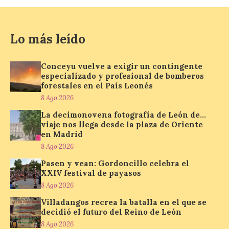
viaje nos llega desde la
plaza de Oriente en
Madrid
Lo más leído
8 Ago 2026
Conceyu vuelve a exigir un contingente
Nueva edición de León
especializado y profesional de bomberos
de…viaje. Una iniciativa
forestales en el País Leonés
organizado por la sección
juvenil de la Asociación
8 Ago 2026
Enróllate, la Asociación
La decimonovena fotografía de León de…
Conceyu País Llionés y el Diario de
Turismo, Ocio e Información para
viaje nos llega desde la plaza de Oriente
jóvenes “Enredando.info”. Pilar Aller Aller
en Madrid
nos envía la décimo […]
8 Ago 2026
Pasen y vean: Gordoncillo celebra el
XXIV festival de payasos
Los minerales y sus usos
8 Ago 2026
más comunes centran la
nueva exposición del
Villadangos recrea la batalla en el que se
Museo de la Siderurgia y
decidió el futuro del Reino de León
la Minería de Sabero
8 Ago 2026