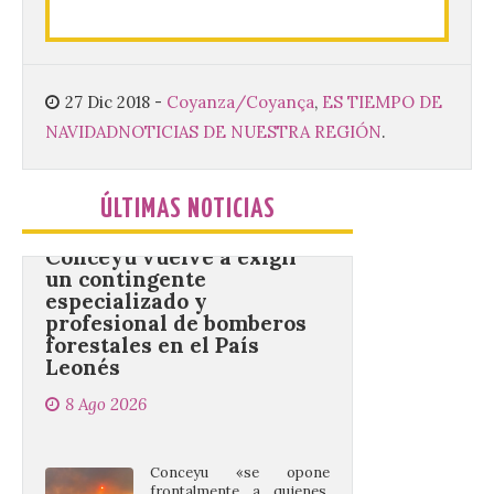
Sacra de la Universidad
Pontificia de Salamanca
(UPSA), premiará composiciones
inéditas, destinadas a coro, con un
premio de 3.000 euros. Las candidaturas
podrán presentarse hasta el 30 de
27 Dic 2018
-
Coyanza/Coyança
,
ES TIEMPO DE
noviembre. La Universidad, a […]
NAVIDAD
NOTICIAS DE NUESTRA REGIÓN
.
Conceyu vuelve a exigir
ÚLTIMAS NOTICIAS
un contingente
especializado y
profesional de bomberos
forestales en el País
Leonés
8 Ago 2026
Conceyu «se opone
frontalmente a quienes,
desde esta
“descomunidad”