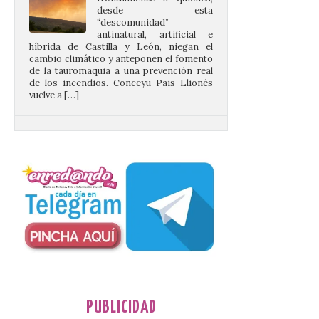
antinatural, artificial e
híbrida de Castilla y León, niegan el
cambio climático y anteponen el fomento
de la tauromaquia a una prevención real
de los incendios. Conceyu Pais Llionés
vuelve a […]
Santander aconseja acudir
a pie o en transporte
público y evitar el
vehículo privado para el
eclipse
8 Ago 2026
El TUS cuenta con líneas
que llegan a la zona en
puntos como el faro de
Cabo Mayor, Cueto,
Corbanera o Ciriego y
reforzará la movilidad con un servicio
PUBLICIDAD
especial de lanzaderas desde el PCTCAN