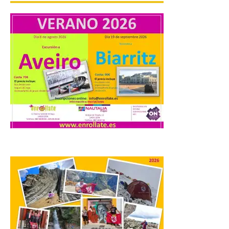
a Ciriego. El Ayuntamiento de […]
Turismo de Extremadura
impulsa nuevas
iniciativas relacionadas
con el trío de eclipses para
afianzar a Extremadura
como referente en
astroturismo
8 Ago 2026
Extremadura cuenta con
uno de los cielos
estrellados con menor
contaminación lumínica
de Europa, un recurso
natural que permite disfrutar de
actividades de astroturismo durante todo
el año. La Dirección General de Turismo
ha puesto en marcha diversas iniciativas