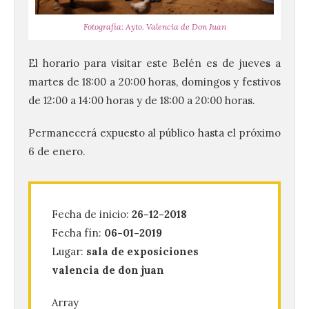
Fotografía: Ayto. Valencia de Don Juan
El horario para visitar este Belén es de jueves a
martes de 18:00 a 20:00 horas, domingos y festivos
de 12:00 a 14:00 horas y de 18:00 a 20:00 horas.
Permanecerá expuesto al público hasta el próximo
6 de enero.
La UPSA impulsa la
creación musical con el I
Concurso Internacional de
Composición Coral Sacra
Fecha de inicio:
26-12-2018
Fecha fín:
06-01-2019
8 Ago 2026
Lugar:
sala de exposiciones
valencia de don juan
Este certamen,
promovido por el Instituto
Universitario de Música
Array