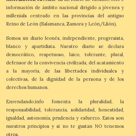
la muestra ‘Eduardo
información de ámbito nacional dirigido a jóvenes y
Arroyo en la colección del
ILC’
millenials centrado en las provincias del antiguo
Reino de León (Salamanca, Zamora y León/Llión).
8 Ago 2026
Somos un diario leonés, independiente, progresista,
La muestra, que podrá
blanco y apartidista. Nuestro diario se declara
contemplarse hasta el
democrático, respetuoso, laico, tolerante, plural,
próximo 4 de octubre,
plantea tanto los temas
defensor de la convivencia civilizada, del acatamiento
que más preocupaban y
fascinaban a este autor de talla
a la mayoría, de las libertades individuales y
internacional como las múltiples técnicas
colectivas, de la dignidad de la persona y de los
que usó y sus sólidos vínculos con la
Montaña Occidental. […]
derechos humanos.
Enrendando.info fomenta la pluralidad, la
Más de 10.000 personas
responsabilidad, tolerancia, solidaridad, honestidad,
han visitado las
igualdad, autonomía, prudencia y esfuerzo. Estos son
exposiciones ‘Alma de
nuestros principios y si no te gustan NO tenemos
América. Arte y mito
precolombino’ y ‘Mundus
otros.