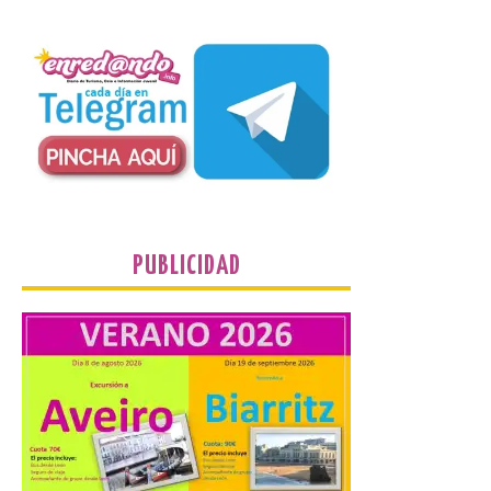
partir de las 19.00 horas.
8 Ago 2026
Incide en que el eclipse se
verá desde múltiples
puntos de la ciudad, por lo
que no será necesario
desplazarse y se
recomienda no acudir a Gijón/Xixón en
coche ni usarlo ese día. Los accesos a
la Campa Torres y La […]
PUBLICIDAD
La decimonovena
fotografía de León de…
viaje nos llega desde la
plaza de Oriente en
Madrid
8 Ago 2026