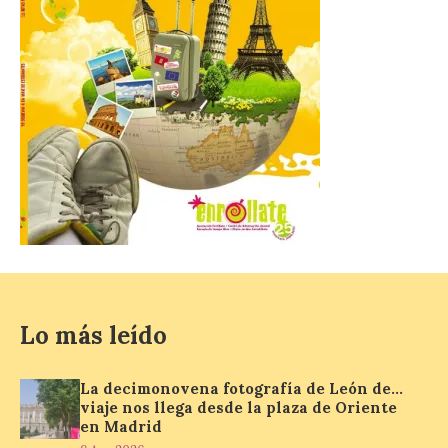
comunicador astorgano Arturo Martínez
Matilla, […]
La I Feria de la Cerveza
Artesana de Astorga
arranca con una gran
acogida del público
8 Ago 2026
La inauguración contó
con la presencia del
alcalde de Astorga, José
Luis Nieto, que se acercó
hasta la feria acompañado
Lo más leído
por el organizador de la iniciativa, Isaac
Cancillo Carro. Astorga, 8 de agosto de
2026. — La I Feria de […]
La decimonovena fotografía de León de…
viaje nos llega desde la plaza de Oriente
en Madrid