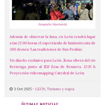
Santander aconseja acudir
a pie o en transporte
público y evitar el
Fotografía: Martínezld
vehículo privado para el
eclipse
Además de observar la luna, en León tendrá lugar
8 Ago 2026
a las 22:00 horas el espectáculo de luminotecnia de
300 drones ‘Las tradiciones de San Froilán’.
El TUS cuenta con líneas
que llegan a la zona en
Un diseño exclusivo para León. Zona ribera del río
puntos como el faro de
Bernesga, junto al IES Eras de Renueva. 22:15 h
Cabo Mayor, Cueto,
Corbanera o Ciriego y
Proyección videomapping Catedral de León.
reforzará la movilidad con un servicio
especial de lanzaderas desde el PCTCAN
a Ciriego. El Ayuntamiento de […]
3 Oct 2025
-
LEÓN
,
Turismo y viajes
.
Cabárceno prepara tres