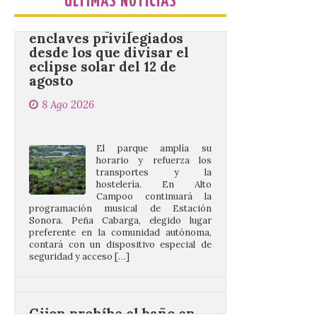
ÚLTIMAS NOTICIAS
enclaves privilegiados
desde los que divisar el
eclipse solar del 12 de
agosto
8 Ago 2026
El parque amplía su
horario y refuerza los
transportes y la
hostelería. En Alto
Campoo continuará la
programación musical de Estación
Sonora. Peña Cabarga, elegido lugar
preferente en la comunidad autónoma,
contará con un dispositivo especial de
seguridad y acceso […]
Gijon prohíbe el baño en
San Lorenzo, Poniente y
Arbeyal el día del eclipse a