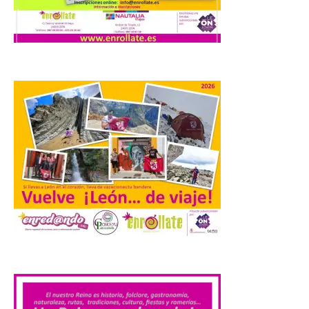
Nueva edición de León
de…viaje. Una iniciativa
organizado por la sección
juvenil de la Asociación
Enróllate, la Asociación
Conceyu País Llionés y el Diario de
Turismo, Ocio e Información para
jóvenes “Enredando.info”. Pilar Aller Aller
nos envía la décimo […]
Los minerales y sus usos
más comunes centran la
nueva exposición del
Museo de la Siderurgia y
la Minería de Sabero
8 Ago 2026
.
La exposición que se
inaugurará el sábado día 8