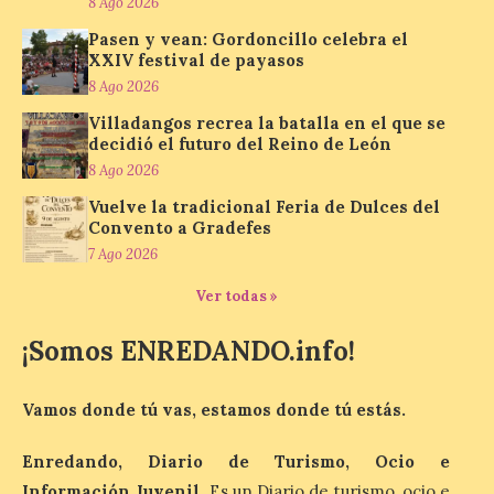
8 Ago 2026
El Jamón de bellota 100 %
ibérico «Guillén» de
Pasen y vean: Gordoncillo celebra el
Guijuelo ha sido el
XXIV festival de payasos
ganador al mejor jamón de
8 Ago 2026
bellota ibérico
Villadangos recrea la batalla en el que se
8 Ago 2026
decidió el futuro del Reino de León
8 Ago 2026
El Ministerio de
Vuelve la tradicional Feria de Dulces del
Agricultura, Pesca y
Convento a Gradefes
Alimentación concede el
7 Ago 2026
premio Alimentos de
España a los mejores
jamones 2026. Jamón Serrano 24 – Monte
Ver todas »
Nevado recibe el premio al mejor jamón
serrano u otras figuras de calidad
¡Somos ENREDANDO.info!
reconocidas. Se han presentado […]
Vamos donde tú vas, estamos donde tú estás.
Las salas del antiguo
ayuntamiento de
Enredando, Diario de Turismo, Ocio e
Cabrillanes (Babia) acogen
Información Juvenil
. Es un Diario de turismo, ocio e