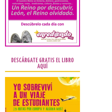
El parque amplía su
horario y refuerza los
transportes y la
hostelería. En Alto
Campoo continuará la
programación musical de Estación
Sonora. Peña Cabarga, elegido lugar
preferente en la comunidad autónoma,
contará con un dispositivo especial de
seguridad y acceso […]
DESCÁRGATE GRATIS EL LIBRO
AQUÍ
Gijon prohíbe el baño en
San Lorenzo, Poniente y
Arbeyal el día del eclipse a
partir de las 19.00 horas.
8 Ago 2026