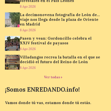
forestales en el País Leonés
Conceyu País Llionés y el Diario de
8 Ago 2026
Turismo, Ocio e Información para
jóvenes “Enredando.info”. Pilar Aller Aller
La decimonovena fotografía de León de…
nos envía la décimo […]
viaje nos llega desde la plaza de Oriente
en Madrid
8 Ago 2026
Los minerales y sus usos
Pasen y vean: Gordoncillo celebra el
más comunes centran la
XXIV festival de payasos
nueva exposición del
8 Ago 2026
Museo de la Siderurgia y
la Minería de Sabero
Villadangos recrea la batalla en el que se
decidió el futuro del Reino de León
8 Ago 2026
8 Ago 2026
Ver todas »
La exposición que se
inaugurará el sábado día 8
¡Somos ENREDANDO.info!
de agosto a las doce y
media de la mañana,
durante la ‘Feria de
minerales, rocas y fósiles de Castilla y
Vamos donde tú vas, estamos donde tú estás.
León’, podrá visitarse hasta finales del
mes de noviembre, con […]