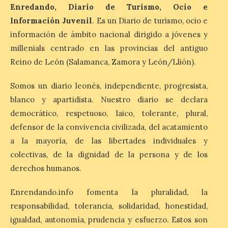
Enredando, Diario de Turismo, Ocio e
Información Juvenil
. Es un Diario de turismo, ocio e
información de ámbito nacional dirigido a jóvenes y
La Bañeza inicia sus
fiestas con el pregón a
millenials centrado en las provincias del antiguo
cargo de Arturo Martínez
Reino de León (Salamanca, Zamora y León/Llión).
Matilla
8 Ago 2026
Somos un diario leonés, independiente, progresista,
blanco y apartidista. Nuestro diario se declara
democrático, respetuoso, laico, tolerante, plural,
El Ayuntamiento de La
Bañeza designa a Arturo
defensor de la convivencia civilizada, del acatamiento
Martínez Matilla como
a la mayoría, de las libertades individuales y
pregonero de las Fiestas
2026. Tendrá lugar este
colectivas, de la dignidad de la persona y de los
sábado 8 de agosto a las 21,00 horas en el
derechos humanos.
teatro municipal de La Bañeza. El
comunicador astorgano Arturo Martínez
Matilla, […]
Enrendando.info fomenta la pluralidad, la
responsabilidad, tolerancia, solidaridad, honestidad,
igualdad, autonomía, prudencia y esfuerzo. Estos son
La I Feria de la Cerveza