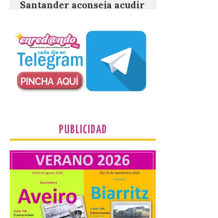
vehículo privado para el
eclipse
8 Ago 2026
El TUS cuenta con líneas
que llegan a la zona en
puntos como el faro de
Cabo Mayor, Cueto,
Corbanera o Ciriego y
reforzará la movilidad con un servicio
especial de lanzaderas desde el PCTCAN
a Ciriego. El Ayuntamiento de […]
PUBLICIDAD
Turismo de Extremadura
impulsa nuevas
iniciativas relacionadas
con el trío de eclipses para
afianzar a Extremadura
como referente en