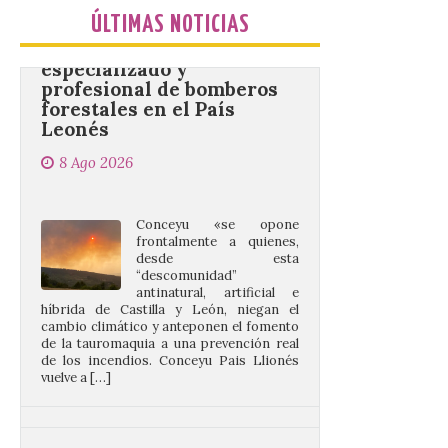
especializado y
ÚLTIMAS NOTICIAS
profesional de bomberos
forestales en el País
Leonés
8 Ago 2026
Conceyu «se opone
frontalmente a quienes,
desde esta
“descomunidad”
antinatural, artificial e
híbrida de Castilla y León, niegan el
cambio climático y anteponen el fomento
de la tauromaquia a una prevención real
de los incendios. Conceyu Pais Llionés
vuelve a […]
Santander aconseja acudir
a pie o en transporte
público y evitar el