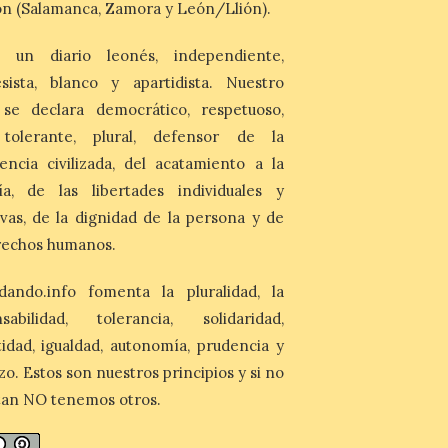
n (Salamanca, Zamora y León/Llión).
del fenómeno, con el
mayor aumento en
reservas, precios y
 un diario leonés, independiente,
antelación de compra. El
auge de la demanda redefine la
sista, blanco y apartidista. Nuestro
planificación: reservas más anticipadas y
 se declara democrático, respetuoso,
estancias más breves en torno al evento.
Madrid, 7 agosto de […]
, tolerante, plural, defensor de la
encia civilizada, del acatamiento a la
ía, de las libertades individuales y
ivas, de la dignidad de la persona y de
rechos humanos.
dando.info fomenta la pluralidad, la
nsabilidad, tolerancia, solidaridad,
idad, igualdad, autonomía, prudencia y
zo. Estos son nuestros principios y si no
tan NO tenemos otros.