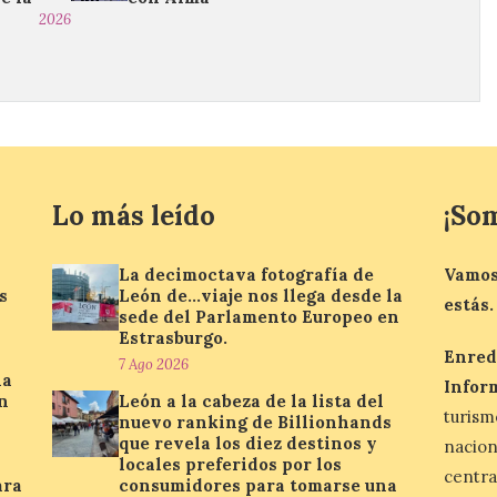
2026
Lo más leído
¡So
La decimoctava fotografía de
Vamos
s
León de…viaje nos llega desde la
estás.
sede del Parlamento Europeo en
Estrasburgo.
Enred
7 Ago 2026
la
Infor
n
León a la cabeza de la lista del
turis
nuevo ranking de Billionhands
que revela los diez destinos y
nacio
locales preferidos por los
centra
ara
consumidores para tomarse una