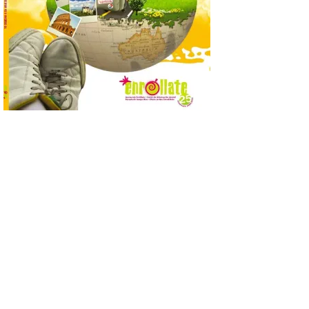
posición exacta del Sol y
así localizar el lugar ideal
para observar el eclipse
solar del 12 de agosto de 2026 sin
obstáculos. El visor es una herramienta a
la […]
Paradores renueva su
compromiso con La Vuelta
como patrocinador oficial
7 Ago 2026
La cadena hotelera pública
volverá a estar presente
en la zona de descanso
junto al control de firmas
y, como novedad, en el
Leaders Lounge, dos espacios exclusivos
para los ciclistas. El recorrido de La
Vuelta discurrirá junto a 17 […]
Última llamada: Eclipse