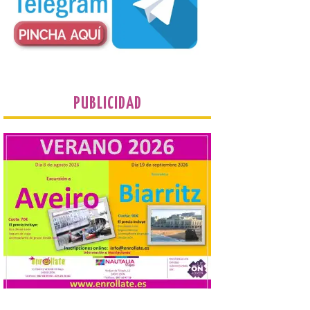
contacte cuanto antes con los
propietarios para exigirles medidas
inmediatas que frenen el deterioro y el
riesgo de colapso. Los procuradores de
Unión del Pueblo […]
La Universidad de León
PUBLICIDAD
distribuye folletos con la
programación del evento
del eclipse solar que
organiza con la ESA y el
Ayuntamiento
7 Ago 2026
Los materiales ya pueden
recogerse gratuitamente
en la Oficina de
Información Turística de
León e incluyen, además
del programa del evento, una guía
práctica con recomendaciones
elaboradas por especialistas para
observar el eclipse con seguridad León, 7