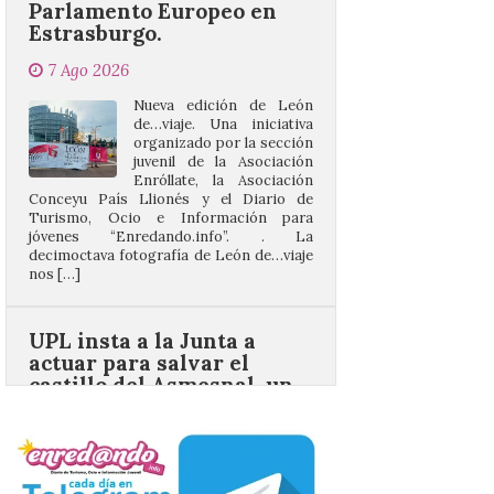
Nueva edición de León
de…viaje. Una iniciativa
organizado por la sección
juvenil de la Asociación
Enróllate, la Asociación
Conceyu País Llionés y el Diario de
Turismo, Ocio e Información para
jóvenes “Enredando.info”. . La
decimoctava fotografía de León de…viaje
nos […]
UPL insta a la Junta a
actuar para salvar el
castillo del Asmesnal, un
BIC en estado de ruina
7 Ago 2026
Un Bien de Interés
Cultural abandonado
desde 1949. Los
procuradores leonesistas
plantean que la Junta