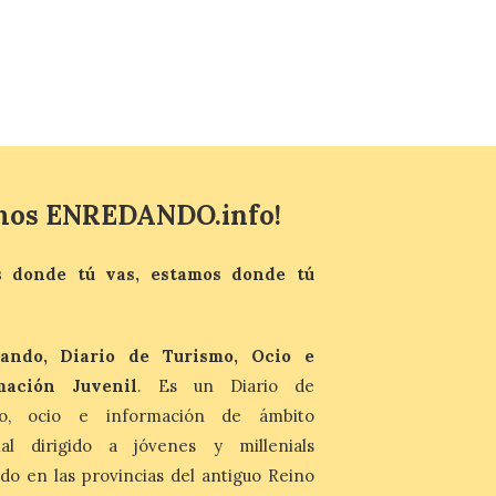
total del 12 de agosto.
Dónde alojarse y a qué
precio
7 Ago 2026
León es la provincia más
económica (116€/noche),
pero también una de las
más agotadas: solo un 4%
mos ENREDANDO.info!
de alojamientos libres.
Zamora, Palencia y Álava son las
provincias con menos margen: apenas un
1% de los alojamientos siguen libres para
 donde tú vas, estamos donde tú
esas […]
El eclipse genera un boom
ando, Diario de Turismo, Ocio e
de reservas hoteleras y
mación Juvenil
. Es un Diario de
precios desorbitados,
según SiteMinder
mo, ocio e información de ámbito
nal dirigido a jóvenes y millenials
7 Ago 2026
do en las provincias del antiguo Reino
Asturias lidera el impacto