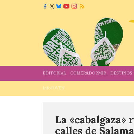
EDITORIAL
COMER&DORMIR
DESTINOS
InfoJOVEN
La «cabalgaza» 
calles de Salam