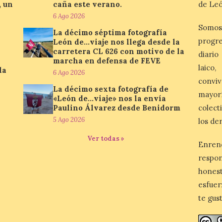
, un
caña este verano.
de Leó
6 Ago 2026
Somos
La décimo séptima fotografía
progre
León de…viaje nos llega desde la
carretera CL 626 con motivo de la
diario
marcha en defensa de FEVE
laico
la
6 Ago 2026
conviv
La décimo sexta fotografía de
mayor
«León de…viaje» nos la envía
Paulino Álvarez desde Benidorm
colect
5 Ago 2026
los de
Ver todas »
Enren
respo
honest
esfuer
te gus