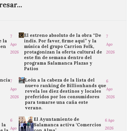
esar...
El estreno absoluto de la obra “De
7
7
 la
indis. Por favor, firme aquí” y la
Ago
Ago
 en
música del grupo Carrion Folk,
protagonizan la oferta cultural de
2026
2026
este fin de semana dentro del
programa Salamanca Plazas y
Patios
encia
León a la cabeza de la lista del
7
6
nuevo ranking de Billionhands que
Ago
Ago
revela los diez destinos y locales
preferidos por los consumidores
2026
2026
para tomarse una caña este
verano.
El Ayuntamiento de
6
6 Ago
 la
Salamanca activa ‘Comercios
Ago
2026
e la
con Alma’