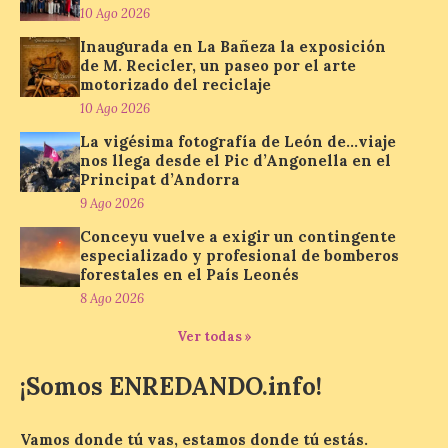
días a las 10:30 y a las 12:30
10 Ago 2026
horas. No es necesaria
Inaugurada en La Bañeza la exposición
inscripción previa para
participar. El Gobierno de Aragón, en
de M. Recicler, un paseo por el arte
colaboración con la Mancomunidad del
motorizado del reciclaje
Alto Valle del Aragón y otras entidades […]
10 Ago 2026
La vigésima fotografía de León de…viaje
nos llega desde el Pic d’Angonella en el
Inaugurada en Samos la
Principat d’Andorra
muestra Hospitalidad
9 Ago 2026
monástica
Conceyu vuelve a exigir un contingente
10 Ago 2026
especializado y profesional de bomberos
forestales en el País Leonés
8 Ago 2026
Recupera la memoria de
los monasterios como
Ver todas »
espacios de acogida. La
iniciativa recorrerá cinco
¡Somos ENREDANDO.info!
municipios rurales
vinculados al Camino de Santiago y
permitirá acercar al público la historia de
la hospitalidad monástica mediante una
Vamos donde tú vas, estamos donde tú estás.