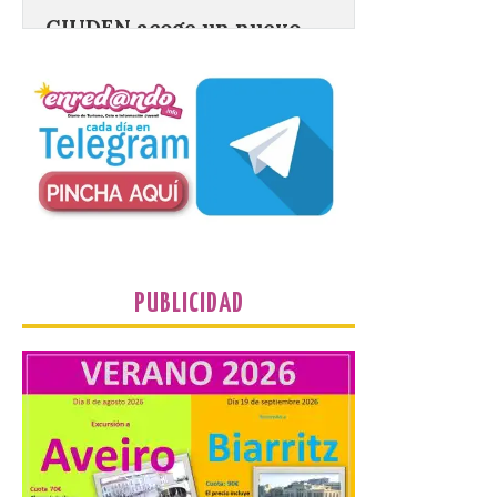
gran proyecto expositivo
que conecta la obra de
Eduardo Chillida con el
patrimonio industrial
10 Ago 2026
La Térmica Cultural
albergará hasta el 10 de
enero de 2027 la muestra
‘Eduardo Chillida. Pensar
con las manos’, formada
por 125 piezas de una de las figuras
esenciales del arte contemporáneo.
PUBLICIDAD
Hierro, vacío y memoria industrial
marcan esta exposición […]
Protección Civil activa la
fase de Preemergencia en
Situación Operativa 1 del
Plan Estatal General de