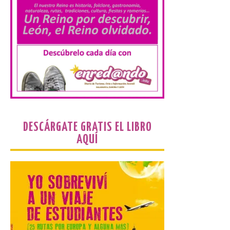
10 Ago 2026
La cita, que se celebrará el
12 de agosto en el
enlosado de la Catedral,
incluye el estreno absoluto
de una composición del
músico segoviano Geni Uñón. Turismo de
Segovia lanza el Premio Internacional de
Fotografía del Eclipse “Segovia bajo […]
DESCÁRGATE GRATIS EL LIBRO
AQUÍ
València prepara un
operativo especial de
limpieza en las playas y el
punto de observación para
el eclipse solar del día 12
10 Ago 2026