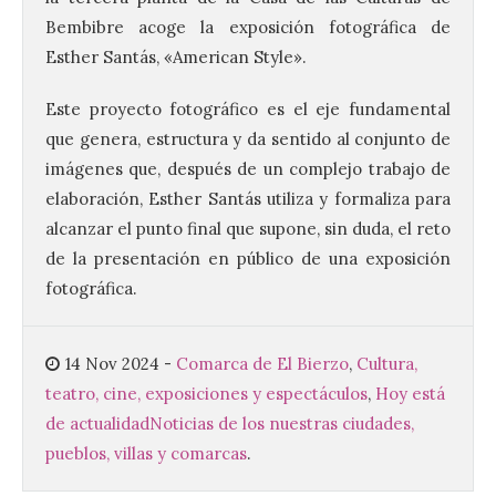
Bembibre
acoge la exposición fotográfica de
Esther Santás, «American Style».
Este proyecto fotográfico es el eje fundamental
El alumnado de FP crece
que genera, estructura y da sentido al conjunto de
un 2,5% hasta superar los
imágenes que, después de un complejo trabajo de
1,2 millones de
matriculados y marca un
elaboración, Esther Santás utiliza y formaliza para
nuevo récord
alcanzar el punto final que supone, sin duda, el reto
10 Ago 2026
de la presentación en público de una exposición
fotográfica.
El Ministerio publica la
Estadística de las
14 Nov 2024
-
Comarca de El Bierzo
,
Cultura,
Enseñanzas no
universitarias. Datos
teatro, cine, exposiciones y espectáculos
,
Hoy está
avance 2025-2026 con las
cifras actualizadas del curso escolar
de actualidad
Noticias de los nuestras ciudades,
recién finalizado. El Grado Básico crece
pueblos, villas y comarcas
.
un 2,1%, el Grado Medio un 2,7%, el Grado
Superior un 2,3% y los cursos […]