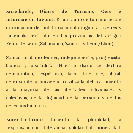
exposición itinerante de acceso libre. El
[…]
Enredando, Diario de Turismo, Ocio e
Información Juvenil
. Es un Diario de turismo, ocio e
información de ámbito nacional dirigido a jóvenes y
El delegado del Gobierno
participa en la XVII Feria
millenials centrado en las provincias del antiguo
Agroalimentaria de El
Reino de León (Salamanca, Zamora y León/Llión).
Espino, una cita que pone
en valor los productos, la
Somos un diario leonés, independiente, progresista,
gastronomía y la artesanía
del Bierzo
blanco y apartidista. Nuestro diario se declara
democrático, respetuoso, laico, tolerante, plural,
10 Ago 2026
defensor de la convivencia civilizada, del acatamiento
a la mayoría, de las libertades individuales y
Nicanor Sen reivindica en
colectivas, de la dignidad de la persona y de los
El Espino el compromiso
del Gobierno de España
derechos humanos.
con los pueblos y el medio
rural. Sen destaca la
capacidad de los pequeños municipios
Enrendando.info fomenta la pluralidad, la
para generar actividad económica, atraer
responsabilidad, tolerancia, solidaridad, honestidad,
visitantes y mantener vivas sus