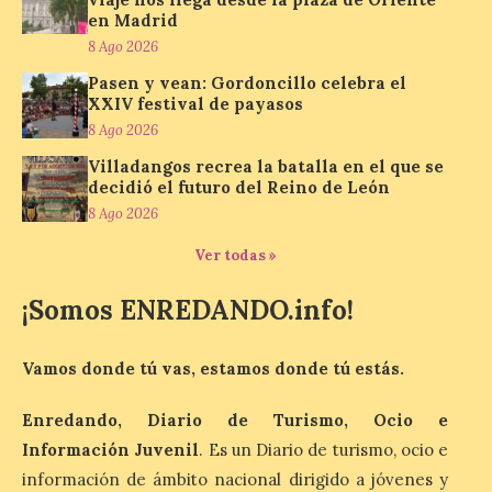
en Madrid
Los minerales y sus usos
8 Ago 2026
más comunes centran la
nueva exposición del
Pasen y vean: Gordoncillo celebra el
Museo de la Siderurgia y
XXIV festival de payasos
la Minería de Sabero
8 Ago 2026
8 Ago 2026
Villadangos recrea la batalla en el que se
decidió el futuro del Reino de León
8 Ago 2026
La exposición que se
inaugurará el sábado día 8
Ver todas »
de agosto a las doce y
media de la mañana,
durante la ‘Feria de
¡Somos ENREDANDO.info!
minerales, rocas y fósiles de Castilla y
León’, podrá visitarse hasta finales del
mes de noviembre, con […]
Vamos donde tú vas, estamos donde tú estás.
Enredando, Diario de Turismo, Ocio e
La Bañeza inicia sus
Información Juvenil
. Es un Diario de turismo, ocio e
fiestas con el pregón a
información de ámbito nacional dirigido a jóvenes y
cargo de Arturo Martínez