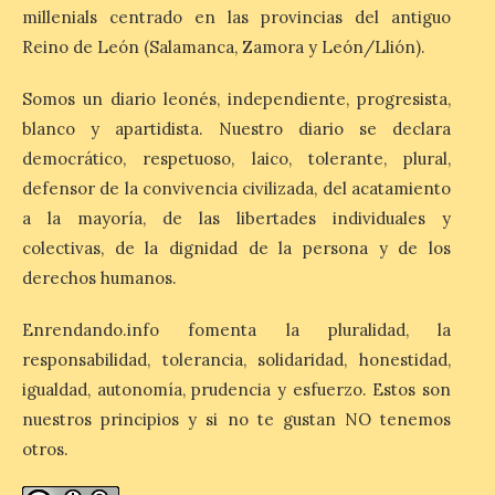
Matilla
millenials centrado en las provincias del antiguo
Reino de León (Salamanca, Zamora y León/Llión).
8 Ago 2026
Somos un diario leonés, independiente, progresista,
El Ayuntamiento de La
blanco y apartidista. Nuestro diario se declara
Bañeza designa a Arturo
democrático, respetuoso, laico, tolerante, plural,
Martínez Matilla como
pregonero de las Fiestas
defensor de la convivencia civilizada, del acatamiento
2026. Tendrá lugar este
a la mayoría, de las libertades individuales y
sábado 8 de agosto a las 21,00 horas en el
teatro municipal de La Bañeza. El
colectivas, de la dignidad de la persona y de los
comunicador astorgano Arturo Martínez
Matilla, […]
derechos humanos.
Enrendando.info fomenta la pluralidad, la
responsabilidad, tolerancia, solidaridad, honestidad,
La I Feria de la Cerveza
Artesana de Astorga
igualdad, autonomía, prudencia y esfuerzo. Estos son
arranca con una gran
nuestros principios y si no te gustan NO tenemos
acogida del público
otros.
8 Ago 2026