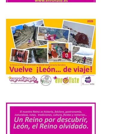
uno de los cielos
estrellados con menor
contaminación lumínica
de Europa, un recurso
natural que permite disfrutar de
actividades de astroturismo durante todo
el año. La Dirección General de Turismo
ha puesto en marcha diversas iniciativas
relacionadas […]
Cabárceno prepara tres
enclaves privilegiados
desde los que divisar el
eclipse solar del 12 de
agosto
.
8 Ago 2026
El parque amplía su
horario y refuerza los
transportes y la
hostelería. En Alto