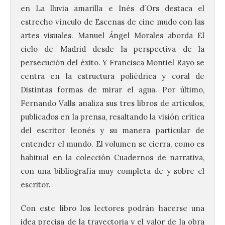
en La lluvia amarilla e Inés d´Ors destaca el
estrecho vínculo de Escenas de cine mudo con las
artes visuales. Manuel Ángel Morales aborda El
cielo de Madrid desde la perspectiva de la
persecución del éxito. Y Francisca Montiel Rayo se
centra en la estructura poliédrica y coral de
Distintas formas de mirar el agua. Por último,
Fernando Valls analiza sus tres libros de artículos,
publicados en la prensa, resaltando la visión crítica
del escritor leonés y su manera particular de
entender el mundo. El volumen se cierra, como es
habitual en la colección Cuadernos de narrativa,
con una bibliografía muy completa de y sobre el
La UPSA impulsa la
escritor.
creación musical con el I
Concurso Internacional de
Con este libro los lectores podrán hacerse una
Composición Coral Sacra
idea precisa de la trayectoria y el valor de la obra