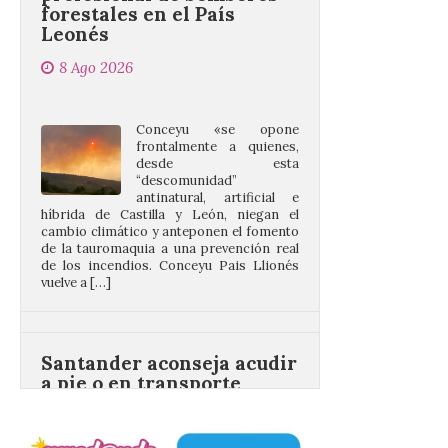
Conceyu «se opone
frontalmente a quienes,
desde esta
“descomunidad”
antinatural, artificial e
híbrida de Castilla y León, niegan el
cambio climático y anteponen el fomento
de la tauromaquia a una prevención real
de los incendios. Conceyu Pais Llionés
vuelve a […]
Santander aconseja acudir
a pie o en transporte
público y evitar el
vehículo privado para el
eclipse
8 Ago 2026