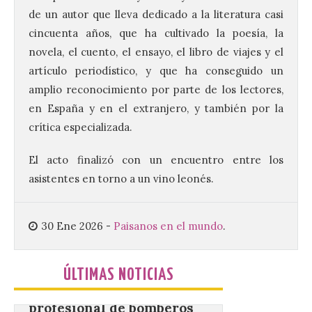
8 Ago 2026
de un autor que lleva dedicado a la literatura casi
cincuenta años, que ha cultivado la poesía, la
novela, el cuento, el ensayo, el libro de viajes y el
Este certamen,
promovido por el Instituto
artículo periodístico, y que ha conseguido un
Universitario de Música
Sacra de la Universidad
amplio reconocimiento por parte de los lectores,
Pontificia de Salamanca
en España y en el extranjero, y también por la
(UPSA), premiará composiciones
inéditas, destinadas a coro, con un
crítica especializada.
premio de 3.000 euros. Las candidaturas
podrán presentarse hasta el 30 de
noviembre. La Universidad, a […]
El acto finalizó con un encuentro entre los
asistentes en torno a un vino leonés.
Conceyu vuelve a exigir
30 Ene 2026
-
Paisanos en el mundo
.
un contingente
especializado y
profesional de bomberos
forestales en el País
ÚLTIMAS NOTICIAS
Leonés
8 Ago 2026