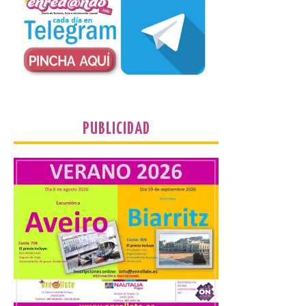
El TUS cuenta con líneas
que llegan a la zona en
puntos como el faro de
Cabo Mayor, Cueto,
Corbanera o Ciriego y
reforzará la movilidad con un servicio
especial de lanzaderas desde el PCTCAN
a Ciriego. El Ayuntamiento de […]
PUBLICIDAD
Turismo de Extremadura
impulsa nuevas
iniciativas relacionadas
con el trío de eclipses para
afianzar a Extremadura
como referente en
astroturismo
8 Ago 2026
Extremadura cuenta con