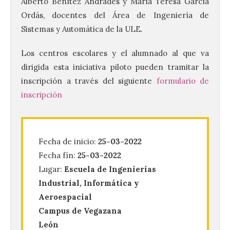
Alberto Benítez Andrades y María Teresa García
Ordás, docentes del Área de Ingeniería de
Sistemas y Automática de la ULE.
Los centros escolares y el alumnado al que va
dirigida esta iniciativa piloto pueden tramitar la
Vuelve la tradicional Feria
inscripción a través del siguiente
formulario de
de Dulces del Convento a
inscripción
Gradefes
7 Ago 2026
Fecha de inicio:
25-03-2022
Tendrá lugar el 9 de
Fecha fín:
25-03-2022
agosto en los aledaños del
monasterio cisterciense
Lugar:
Escuela de Ingenierías
de Santa María la Real de
Industrial, Informática y
Gradefes. Una cita
imprescindible para disfrutar de los
Aeroespacial
mejores dulces conventuales, tradición,
Campus de Vegazana
cultura y un ambiente único. El
Ayuntamiento de Gradefes, intentando
León
[…]