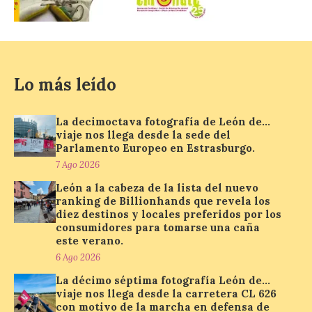
Se trata de un visor web
que permite conocer la
posición exacta del Sol y
así localizar el lugar ideal
para observar el eclipse
solar del 12 de agosto de 2026 sin
obstáculos. El visor es una herramienta a
Lo más leído
la […]
La decimoctava fotografía de León de…
viaje nos llega desde la sede del
Paradores renueva su
Parlamento Europeo en Estrasburgo.
compromiso con La Vuelta
7 Ago 2026
como patrocinador oficial
León a la cabeza de la lista del nuevo
7 Ago 2026
ranking de Billionhands que revela los
diez destinos y locales preferidos por los
consumidores para tomarse una caña
La cadena hotelera pública
este verano.
volverá a estar presente
6 Ago 2026
en la zona de descanso
junto al control de firmas
La décimo séptima fotografía León de…
y, como novedad, en el
viaje nos llega desde la carretera CL 626
Leaders Lounge, dos espacios exclusivos
con motivo de la marcha en defensa de
para los ciclistas. El recorrido de La