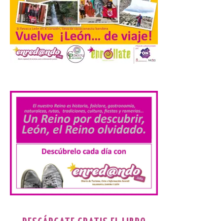
disfrutar el eclipse total
del 12 de agosto
7 Ago 2026
Durante los días 1 y 2 de
agosto, tanto el público
.
infantil como el adulto
pudo disfrutar de un
planetario que se instaló
en el polideportivo municipal, con pases
de mañana dedicados preferentemente al
público infantil y, el resto del […]
Más de 200.000 jóvenes
nacidos en 2008 ya han
solicitado el Bono Cultural
Joven 2026 en su primer
mes de vigencia
7 Ago 2026