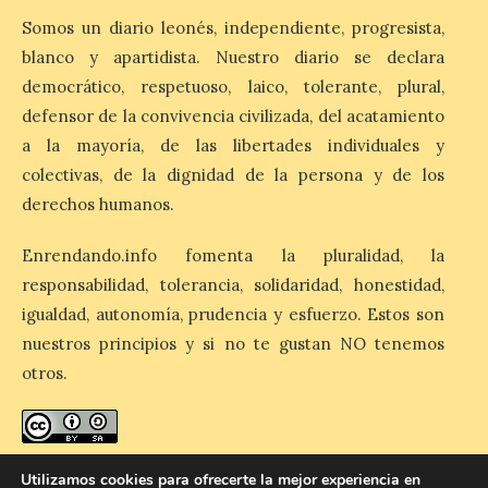
El eclipse genera un boom
Somos un diario leonés, independiente, progresista,
de reservas hoteleras y
blanco y apartidista. Nuestro diario se declara
precios desorbitados,
según SiteMinder
democrático, respetuoso, laico, tolerante, plural,
defensor de la convivencia civilizada, del acatamiento
7 Ago 2026
a la mayoría, de las libertades individuales y
colectivas, de la dignidad de la persona y de los
Asturias lidera el impacto
derechos humanos.
del fenómeno, con el
mayor aumento en
reservas, precios y
Enrendando.info fomenta la pluralidad, la
antelación de compra. El
auge de la demanda redefine la
responsabilidad, tolerancia, solidaridad, honestidad,
planificación: reservas más anticipadas y
igualdad, autonomía, prudencia y esfuerzo. Estos son
estancias más breves en torno al evento.
Madrid, 7 agosto de […]
nuestros principios y si no te gustan NO tenemos
otros.
enredando.info está bajo
licencia de Creative Commons
Utilizamos cookies para ofrecerte la mejor experiencia en