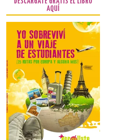
DESCÁRGATE GRATIS EL LIBRO
AQUÍ
Las personas que hayan
cumplido o cumplan 18
años en 2026 pueden
solicitar esta ayuda en la
web
https://bonoculturajoven.gob.es/ hasta el
31 de octubre. Desde este año, los 400
euros del Bono pueden utilizarse tanto
para consumir productos culturales como
[…]
El Gobierno de España
lanza un visor web para
localizar y disfrutar del
eclipse solar del 12 de
agosto con seguridad
7 Ago 2026