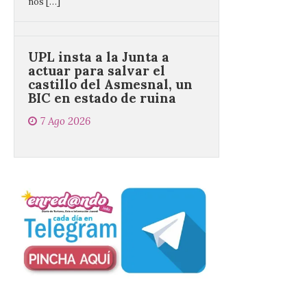
UPL insta a la Junta a
actuar para salvar el
castillo del Asmesnal, un
BIC en estado de ruina
7 Ago 2026
Un Bien de Interés
Cultural abandonado
desde 1949. Los
procuradores leonesistas
plantean que la Junta
contacte cuanto antes con los
propietarios para exigirles medidas
inmediatas que frenen el deterioro y el
riesgo de colapso. Los procuradores de
Unión del Pueblo […]
La Universidad de León