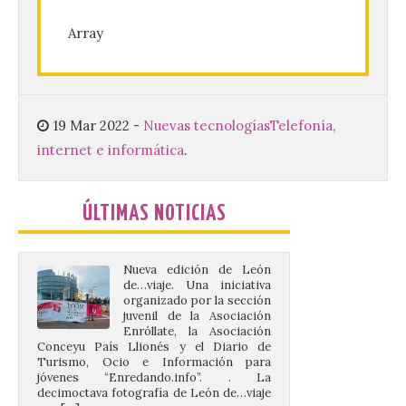
Array
La decimoctava fotografía
de León de…viaje nos llega
desde la sede del
Parlamento Europeo en
19 Mar 2022
-
Nuevas tecnologías
Telefonía,
Estrasburgo.
internet e informática
.
7 Ago 2026
ÚLTIMAS NOTICIAS
Nueva edición de León
de…viaje. Una iniciativa
organizado por la sección
juvenil de la Asociación
Enróllate, la Asociación
Conceyu País Llionés y el Diario de
Turismo, Ocio e Información para
jóvenes “Enredando.info”. . La
decimoctava fotografía de León de…viaje
nos […]