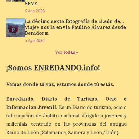
FEVE
Vuelta discurrirá junto a 17 […]
6 Ago 2026
La décimo sexta fotografía de «León de…
viaje» nos la envía Paulino Álvarez desde
Última llamada: Eclipse
Benidorm
total del 12 de agosto.
Dónde alojarse y a qué
5 Ago 2026
precio
Ver todas »
7 Ago 2026
¡Somos ENREDANDO.info!
León es la provincia más
económica (116€/noche),
Vamos donde tú vas, estamos donde tú estás.
pero también una de las
más agotadas: solo un 4%
de alojamientos libres.
Enredando, Diario de Turismo, Ocio e
Zamora, Palencia y Álava son las
Información Juvenil
. Es un Diario de turismo, ocio e
provincias con menos margen: apenas un
1% de los alojamientos siguen libres para
información de ámbito nacional dirigido a jóvenes y
esas […]
millenials centrado en las provincias del antiguo
Reino de León (Salamanca, Zamora y León/Llión).