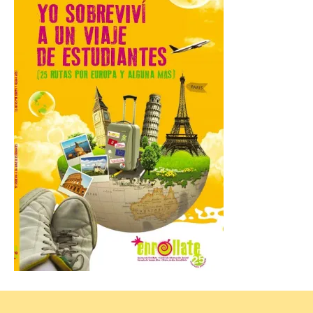
Recinto Ferial de Asturias Luis Adaro de
Gijón. El Recinto Ferial Luis Adaro de
Gijón/Xixón acoge […]
La Comarca de las Cinco
Villas, un lugar ideal para
ver el eclipse solar
9 Ago 2026
El próximo 12 de agosto
se producirá el fenómeno
natural excepcional que
podrá verse en muchos
puntos de la comarca,
pero hay que recordar que la observación
debe hacerse siguiendo las pautas de
seguridad recomendadas. La Comarca de
Cinco Villas […]