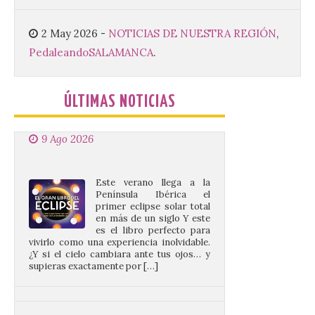
Ayuntamiento de La Bañeza acogió el 4 de
agosto la presentación oficial del Brujería
Fest Summer […]
2 May 2026
-
NOTICIAS DE NUESTRA REGIÓN
,
Pedaleando
SALAMANCA
.
El gran libro del eclipse
ÚLTIMAS NOTICIAS
9 Ago 2026
Este verano llega a la
Península Ibérica el
primer eclipse solar total
en más de un siglo Y este
es el libro perfecto para
vivirlo como una experiencia inolvidable.
¿Y si el cielo cambiara ante tus ojos… y
supieras exactamente por […]
Criosanabria promociona
la sierra de Sanabria