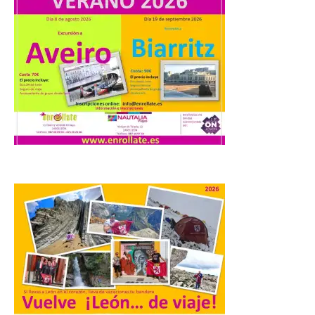
El profesorado de la
Facultad de Ciencias de la
Actividad Física y del
Deporte de la ULE diseña
una propuesta que
combina acción rápida, toma de
decisiones y colaboración estratégica sin
que ningún participante quede excluido
del juego. GEO-Arena nace […]
Transportes activa un
dispositivo especial para
facilitar la movilidad
durante el eclipse total de
Sol del 12 de agosto
9 Ago 2026
Renfe reforzará servicios