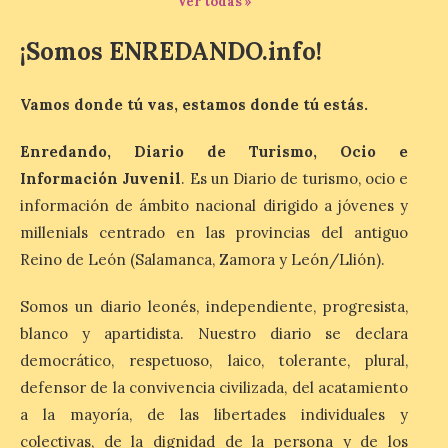
Ponferrada
Ver todas »
9 Ago 2026
¡Somos ENREDANDO.info!
Iberia Marimba es un es
Vamos donde tú vas, estamos donde tú estás.
un encuentro
internacional que se
celebra en el mes de
Enredando, Diario de Turismo, Ocio e
agosto en la localidad
Información Juvenil
. Es un Diario de turismo, ocio e
gallega de Merza, dedicado a la marimba y
la música de cámara. La Plaza del
información de ámbito nacional dirigido a jóvenes y
Ayuntamiento de Ponferrada acogerá
millenials centrado en las provincias del antiguo
este domingo, […]
Reino de León (Salamanca, Zamora y León/Llión).
Somos un diario leonés, independiente, progresista,
MADO Madrid Orgullo
2026 vuelve a situarse
blanco y apartidista. Nuestro diario se declara
como uno de los
democrático, respetuoso, laico, tolerante, plural,
principales motores
defensor de la convivencia civilizada, del acatamiento
económicos y turísticos de
Madrid
a la mayoría, de las libertades individuales y
colectivas, de la dignidad de la persona y de los