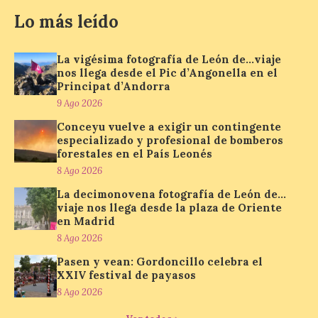
La vigésima fotografía de
Lo más leído
León de…viaje nos llega
desde el Pic d’Angonella
en el Principat d’Andorra
La vigésima fotografía de León de…viaje
nos llega desde el Pic d’Angonella en el
9 Ago 2026
Principat d’Andorra
9 Ago 2026
Nueva edición de León
Conceyu vuelve a exigir un contingente
de…viaje. Una iniciativa
especializado y profesional de bomberos
organizado por la sección
forestales en el País Leonés
juvenil de la Asociación
8 Ago 2026
Enróllate, la Asociación
Conceyu País Llionés y el Diario de
La decimonovena fotografía de León de…
Turismo, Ocio e Información para
viaje nos llega desde la plaza de Oriente
jóvenes “Enredando.info”. Miguel Robles
en Madrid
nos envía la vigésima fotografía de […]
8 Ago 2026
Pasen y vean: Gordoncillo celebra el
XXIV festival de payasos
Concierto del Iberia
Marimba Ensemble en la
8 Ago 2026
Plaza del Ayuntamiento de