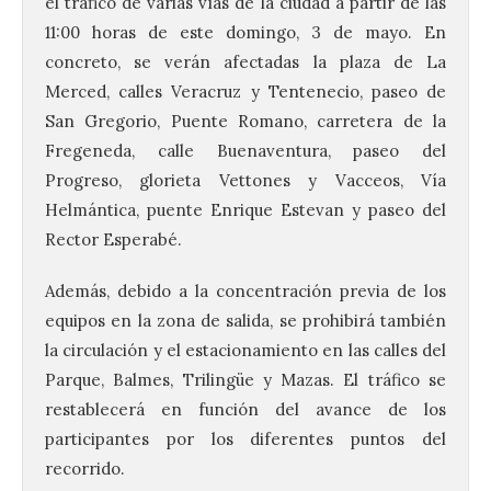
el tráfico de varias vías de la ciudad a partir de las
11:00 horas de este domingo, 3 de mayo. En
concreto, se verán afectadas la plaza de La
Merced, calles Veracruz y Tentenecio, paseo de
San Gregorio, Puente Romano, carretera de la
Fregeneda, calle Buenaventura, paseo del
Progreso, glorieta Vettones y Vacceos, Vía
Helmántica, puente Enrique Estevan y paseo del
Brujería Fest Summer un
festival que se celebrará
Rector Esperabé.
el 11 de agosto en la
Bañeza
Además, debido a la concentración previa de los
9 Ago 2026
equipos en la zona de salida, se prohibirá también
la circulación y el estacionamiento en las calles del
Parque, Balmes, Trilingüe y Mazas. El tráfico se
El Ayuntamiento de La
Bañeza presenta el
restablecerá en función del avance de los
Brujería Fest Summer
participantes por los diferentes puntos del
Edition, una nueva cita
musical de las fiestas
recorrido.
patronales. El salón de plenos del