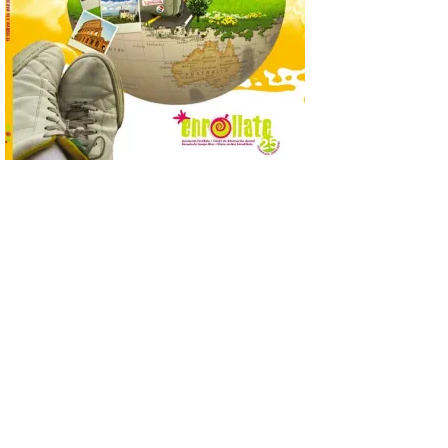
El Jamón de bellota 100 %
ibérico «Guillén» de
Guijuelo ha sido el
ganador al mejor jamón de
bellota ibérico
8 Ago 2026
El Ministerio de
Agricultura, Pesca y
Alimentación concede el
premio Alimentos de
España a los mejores
jamones 2026. Jamón Serrano 24 – Monte
Nevado recibe el premio al mejor jamón
serrano u otras figuras de calidad
reconocidas. Se han presentado […]
Las salas del antiguo
ayuntamiento de
Cabrillanes (Babia) acogen
la muestra ‘Eduardo
Arroyo en la colección del