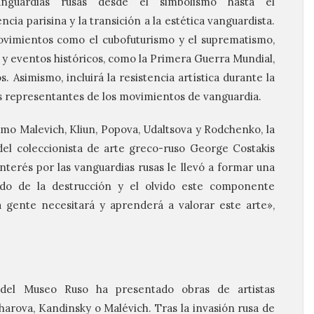
anguardias rusas desde el simbolismo hasta el
ncia parisina y la transición a la estética vanguardista.
vimientos como el cubofuturismo y el suprematismo,
e y eventos históricos, como la Primera Guerra Mundial,
 Asimismo, incluirá la resistencia artística durante la
los representantes de los movimientos de vanguardia.
omo Malevich, Kliun, Popova, Udaltsova y Rodchenko, la
del coleccionista de arte greco-ruso George Costakis
interés por las vanguardias rusas le llevó a formar una
ndo de la destrucción y el olvido este componente
la gente necesitará y aprenderá a valorar este arte»,
 del Museo Ruso ha presentado obras de artistas
arova, Kandinsky o Malévich. Tras la invasión rusa de