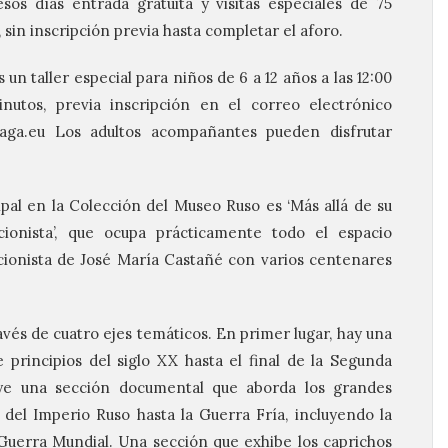
os días entrada gratuita y visitas especiales de 75
s, sin inscripción previa hasta completar el aforo.
n taller especial para niños de 6 a 12 años a las 12:00
utos, previa inscripción en el correo electrónico
aga.eu Los adultos acompañantes pueden disfrutar
cipal en la Colección del Museo Ruso es ‘Más allá de su
ionista’, que ocupa prácticamente todo el espacio
ccionista de José María Castañé con varios centenares
vés de cuatro ejes temáticos. En primer lugar, hay una
 principios del siglo XX hasta el final de la Segunda
ye una sección documental que aborda los grandes
n del Imperio Ruso hasta la Guerra Fría, incluyendo la
Guerra Mundial. Una sección que exhibe los caprichos