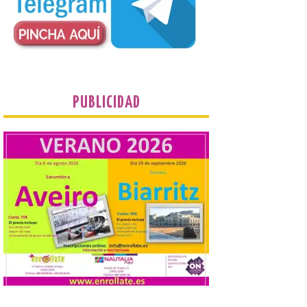
la Campa Torres y La […]
La decimonovena
fotografía de León de…
viaje nos llega desde la
plaza de Oriente en
Madrid
PUBLICIDAD
8 Ago 2026
Nueva edición de León
de…viaje. Una iniciativa
organizado por la sección
juvenil de la Asociación
Enróllate, la Asociación
Conceyu País Llionés y el Diario de
Turismo, Ocio e Información para
jóvenes “Enredando.info”. Pilar Aller Aller
nos envía la décimo […]
Los minerales y sus usos
más comunes centran la