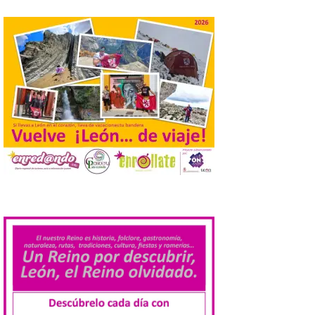
nueva exposición del
Museo de la Siderurgia y
la Minería de Sabero
8 Ago 2026
La exposición que se
inaugurará el sábado día 8
de agosto a las doce y
media de la mañana,
durante la ‘Feria de
minerales, rocas y fósiles de Castilla y
León’, podrá visitarse hasta finales del
mes de noviembre, con […]
.
La Bañeza inicia sus
fiestas con el pregón a
cargo de Arturo Martínez
Matilla
8 Ago 2026
El Ayuntamiento de La
Bañeza designa a Arturo