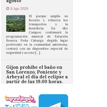
horario y refuerza los
transportes y la
hostelería. En Alto
Campoo continuará la
programación musical de Estación
Sonora. Peña Cabarga, elegido lugar
preferente en la comunidad autónoma,
contará con un dispositivo especial de
seguridad y acceso […]
Gijon prohíbe el baño en
San Lorenzo, Poniente y
Arbeyal el día del eclipse a
partir de las 19.00 horas.
8 Ago 2026
Incide en que el eclipse se
verá desde múltiples
puntos de la ciudad, por lo
que no será necesario
desplazarse y se
recomienda no acudir a Gijón/Xixón en
coche ni usarlo ese día. Los accesos a