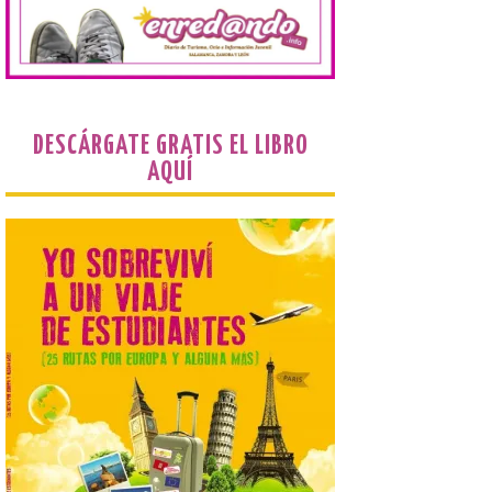
Martínez Matilla como
pregonero de las Fiestas
2026. Tendrá lugar este
sábado 8 de agosto a las 21,00 horas en el
teatro municipal de La Bañeza. El
comunicador astorgano Arturo Martínez
Matilla, […]
DESCÁRGATE GRATIS EL LIBRO
AQUÍ
La I Feria de la Cerveza
Artesana de Astorga
arranca con una gran
acogida del público
8 Ago 2026
La inauguración contó
con la presencia del
alcalde de Astorga, José
Luis Nieto, que se acercó
hasta la feria acompañado
por el organizador de la iniciativa, Isaac
Cancillo Carro. Astorga, 8 de agosto de
2026. — La I Feria de […]