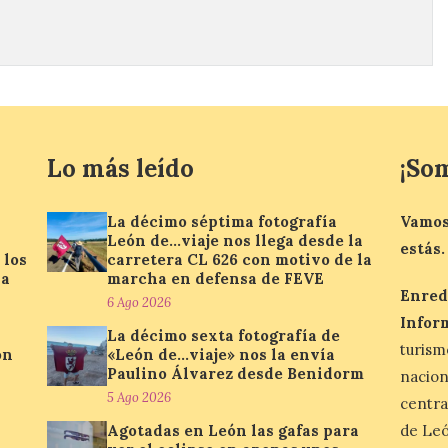
Lo más leído
¡So
La décimo séptima fotografía
Vamos
León de…viaje nos llega desde la
estás.
 los
carretera CL 626 con motivo de la
la
marcha en defensa de FEVE
Enred
6 Ago 2026
Infor
La décimo sexta fotografía de
turis
ón
«León de…viaje» nos la envía
Paulino Álvarez desde Benidorm
nacio
5 Ago 2026
centra
Agotadas en León las gafas para
de Leó