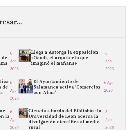
esar...
s
Llega a Astorga la exposición
6
6
 de
«Gaudí, el arquitecto que
Ago
Ago
rama
imaginó el mañana»
2026
2026
lica
El Ayuntamiento de
6
6 Ago
a de
Salamanca activa ‘Comercios
Ago
2026
na
con Alma’
2026
ine
Ciencia a bordo del Bibliobús: la
6
5
on la
Universidad de León acerca la
Ago
Ago
divulgación científica al medio
rural
2026
2026