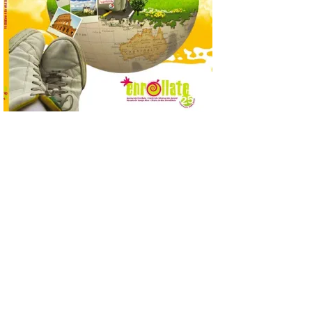
calendario de actividades
de animación dirigidas a
todos los públicos. La
Bañeza inauguró en la tarde de este
martes 4 de agosto una nueva edición de
su tradicional Mercado Medieval, que
hasta el próximo 6 […]
Un viaje a la Antigüedad:
el Museo del Prado
propone un recorrido por
obras de su Colección de
inspiración clásica
6 Ago 2026
Al hilo del estreno de La
Odisea de Christopher
Nolan. La pieza de vídeo
reúne una selección de
obras relacionadas con la
Antigüedad clásica, la mitología y los
viajes, que se suceden al ritmo de un
evocador tema de La […]