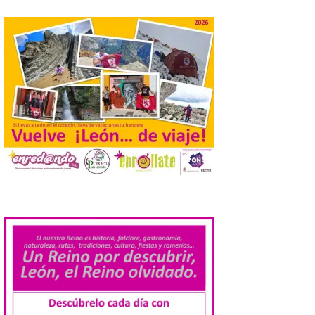
Cabrillanes analizará,
conforme a la legalidad, la
solicitud para la
celebración del Iberia
Eclipse Festival
6 Ago 2026
Durante la mañana de ayer
miércoles ha sido
registrada en el
Ayuntamiento una
solicitud relacionada con
la celebración de este evento. Ante las
informaciones aparecidas en distintos
medios de comunicación sobre la posible
.
celebración del denominado Iberia
Eclipse Festival en […]
La Universidad de León
retoma las excavaciones
en La Peña del Castro para
profundizar en la vida
cotidiana de la Edad del