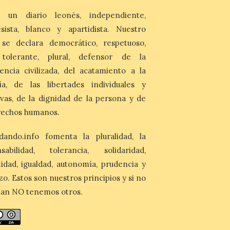
6 Ago 2026
 un diario leonés, independiente,
La 88.ª edición del
sista, blanco y apartidista. Nuestro
Descenso Internacional
 se declara democrático, respetuoso,
del Sella reunirá este año a
1.291 palistas distribuidos
, tolerante, plural, defensor de la
en 874 embarcaciones,
con representación de 22 países,
encia civilizada, del acatamiento a la
consolidando una vez más a la prueba
ía, de las libertades individuales y
asturiana como una de las grandes
referencias del piragüismo internacional.
ivas, de la dignidad de la persona y de
[…]
rechos humanos.
dando.info fomenta la pluralidad, la
nsabilidad, tolerancia, solidaridad,
idad, igualdad, autonomía, prudencia y
zo. Estos son nuestros principios y si no
tan NO tenemos otros.