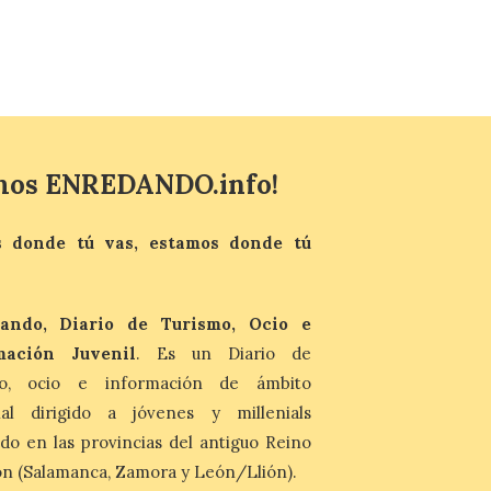
Patrimonio Nacional
cancela la temporada de
fuentes de La Granja ante
la escasez de agua
6 Ago 2026
mos ENREDANDO.info!
Esta medida afecta a los
espectáculos nocturnos
de la Fuente Baños de
 donde tú vas, estamos donde tú
Diana previstos para los
días 8, 15 y 22 de agosto,
así como al encendido extraordinario del
día 25. La reserva de agua en el estanque
«El Mar», […]
ando, Diario de Turismo, Ocio e
mación Juvenil
. Es un Diario de
El Descenso Internacional
mo, ocio e información de ámbito
del Sella arranca con el
nal dirigido a jóvenes y millenials
homenaje a los campeones
do en las provincias del antiguo Reino
y el izado de las banderas
autonómicas
n (Salamanca, Zamora y León/Llión).