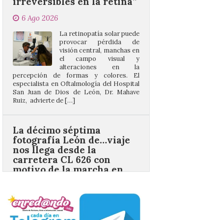
La retinopatía solar puede
provocar pérdida de
visión central, manchas en
el campo visual y
alteraciones en la
percepción de formas y colores. El
especialista en Oftalmología del Hospital
San Juan de Dios de León, Dr. Mahave
Ruiz, advierte de […]
La décimo séptima
fotografía León de…viaje
nos llega desde la
carretera CL 626 con
motivo de la marcha en
defensa de FEVE
6 Ago 2026
Nueva edición de León
de…viaje. Una iniciativa
organizado por la sección
juvenil de la Asociación
Enróllate, la Asociación