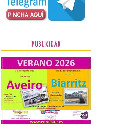
Conceyu País Llionés y el Diario de
Turismo, Ocio e Información para
jóvenes “Enredando.info”. Eduardo
Morán nos envía desde la carretera […]
Camarzius fest: frente al
macroevento, un festival
PUBLICIDAD
cultural transformador
que apuesta por el legado.
6 Ago 2026
Los días 7, 8 y 9 de agosto
de 2026, Camarzana de
Tera volverá a convertirse
en punto de encuentro,
con la Villa Romana de
Orpheus. Vivimos un momento en el que la
música en directo mueve grandes
fenómenos de […]
El Ayuntamiento de