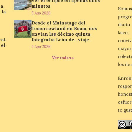
ver el eclipse en apenas unos
la
minutos
Somos
 la
5 Ago 2026
progre
Desde el Mainstage del
diario
Tomorrowland en Boom, nos
laico
envían las décimo quinta
ral
fotografía León de…viaje.
conviv
 el
4 Ago 2026
mayor
colect
Ver todas »
los de
Enren
respo
honest
esfuer
te gus