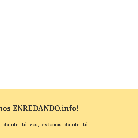
homenaje a los campeones
y el izado de las banderas
autonómicas
6 Ago 2026
La 88.ª edición del
Descenso Internacional
del Sella reunirá este año a
1.291 palistas distribuidos
en 874 embarcaciones,
con representación de 22 países,
consolidando una vez más a la prueba
asturiana como una de las grandes
referencias del piragüismo internacional.
[…]
mos ENREDANDO.info!
 donde tú vas, estamos donde tú