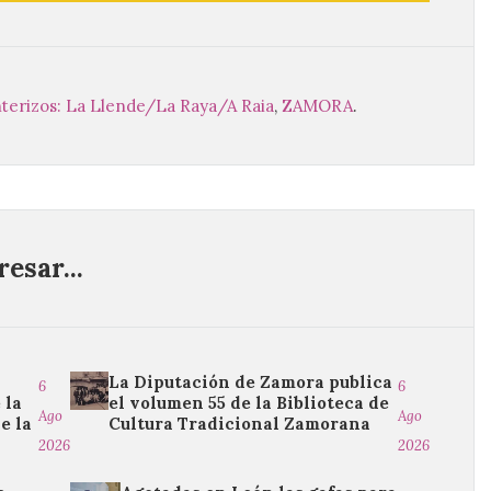
nterizos: La Llende/La Raya/A Raia
,
ZAMORA
.
esar...
La Diputación de Zamora publica
6
6
 la
el volumen 55 de la Biblioteca de
Ago
Ago
e la
Cultura Tradicional Zamorana
2026
2026