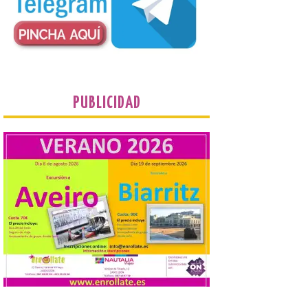
de…viaje. Una iniciativa
organizado por la sección
juvenil de la Asociación
Enróllate, la Asociación
Conceyu País Llionés y el Diario de
Turismo, Ocio e Información para
jóvenes “Enredando.info”. Eduardo
Morán nos envía desde la carretera […]
PUBLICIDAD
Camarzius fest: frente al
macroevento, un festival
cultural transformador
que apuesta por el legado.
6 Ago 2026
Los días 7, 8 y 9 de agosto
de 2026, Camarzana de
Tera volverá a convertirse
en punto de encuentro,
con la Villa Romana de
Orpheus. Vivimos un momento en el que la
música en directo mueve grandes
fenómenos de […]