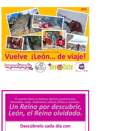
El Ayuntamiento de
Cabrillanes analizará,
conforme a la legalidad, la
solicitud para la
celebración del Iberia
Eclipse Festival
6 Ago 2026
Durante la mañana de ayer
miércoles ha sido
registrada en el
Ayuntamiento una
.
solicitud relacionada con
la celebración de este evento. Ante las
informaciones aparecidas en distintos
medios de comunicación sobre la posible
celebración del denominado Iberia
Eclipse Festival en […]
La Universidad de León
retoma las excavaciones