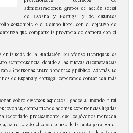
profesionales técnicos de
administraciones, grupos de acción social
de España y Portugal y de distintos
ollo sostenible o el tiempo libre, con el objetivo de
ronteriza que comparte la provincia de Zamora con el
a en la sede de la Fundación Rei Afonso Henriques los
mato semipresencial debido a las nuevas circunstancias
parán 25 personas entre ponentes y público. Además, se
venes de España y Portugal, esperando contar con más
exionar sobre diversos aspectos ligados al mundo rural
los jóvenes, compartiendo además experiencias ligadas
 ha recordado, precisamente, que los jóvenes merecen
nea, ha reiterado el compromiso de la Junta para poner
os para que puedan llevar a cabo su proyecto de vida en