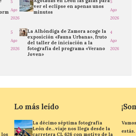
e
Agotadas en León las gafas para
5
5
a
ver el eclipse en apenas unos
Ago
Ago
dorm
minutos
2026
2026
La Alhóndiga de Zamora acoge la
5
4
exposición «Fauna Urbana», fruto
Ago
Ago
del taller de iniciación a la
fotografía del programa «Verano
2026
2026
Joven»
Lo más leído
¡So
La décimo séptima fotografía
Vamos
León de…viaje nos llega desde la
estás.
 los
carretera CL 626 con motivo de la