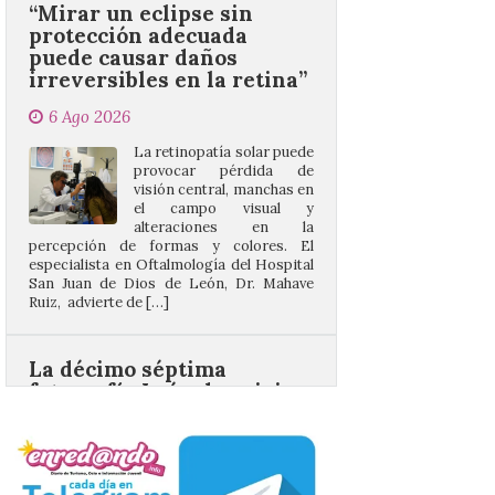
irreversibles en la retina”
6 Ago 2026
La retinopatía solar puede
provocar pérdida de
visión central, manchas en
el campo visual y
alteraciones en la
percepción de formas y colores. El
especialista en Oftalmología del Hospital
San Juan de Dios de León, Dr. Mahave
Ruiz, advierte de […]
La décimo séptima
fotografía León de…viaje
nos llega desde la
carretera CL 626 con
motivo de la marcha en
defensa de FEVE
6 Ago 2026
Nueva edición de León