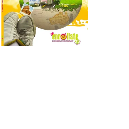
La programación
incorpora un amplio
calendario de actividades
de animación dirigidas a
todos los públicos. La
Bañeza inauguró en la tarde de este
martes 4 de agosto una nueva edición de
su tradicional Mercado Medieval, que
hasta el próximo 6 […]
Un viaje a la Antigüedad:
el Museo del Prado
propone un recorrido por
obras de su Colección de
inspiración clásica
6 Ago 2026
Al hilo del estreno de La
Odisea de Christopher
Nolan. La pieza de vídeo
reúne una selección de
obras relacionadas con la