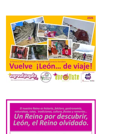
Extremadura cuenta con
uno de los cielos
estrellados con menor
contaminación lumínica
de Europa, un recurso
natural que permite disfrutar de
actividades de astroturismo durante todo
el año. La Dirección General de Turismo
ha puesto en marcha diversas iniciativas
relacionadas […]
Cabárceno prepara tres
enclaves privilegiados
.
desde los que divisar el
eclipse solar del 12 de
agosto
8 Ago 2026