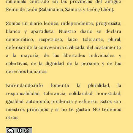
millenials centrado en las provincias del antiguo
La Bañeza inicia sus
Reino de León (Salamanca, Zamora y León/Llión).
fiestas con el pregón a
cargo de Arturo Martínez
Matilla
Somos un diario leonés, independiente, progresista,
blanco y apartidista. Nuestro diario se declara
8 Ago 2026
democrático, respetuoso, laico, tolerante, plural,
defensor de la convivencia civilizada, del acatamiento
El Ayuntamiento de La
a la mayoría, de las libertades individuales y
Bañeza designa a Arturo
Martínez Matilla como
colectivas, de la dignidad de la persona y de los
pregonero de las Fiestas
2026. Tendrá lugar este
derechos humanos.
sábado 8 de agosto a las 21,00 horas en el
teatro municipal de La Bañeza. El
Enrendando.info fomenta la pluralidad, la
comunicador astorgano Arturo Martínez
Matilla, […]
responsabilidad, tolerancia, solidaridad, honestidad,
igualdad, autonomía, prudencia y esfuerzo. Estos son
nuestros principios y si no te gustan NO tenemos
La I Feria de la Cerveza
otros.
Artesana de Astorga
arranca con una gran
acogida del público