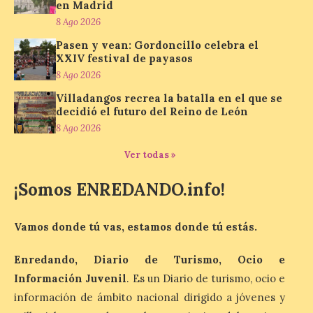
en Madrid
nos envía la décimo […]
8 Ago 2026
Pasen y vean: Gordoncillo celebra el
XXIV festival de payasos
Los minerales y sus usos
más comunes centran la
8 Ago 2026
nueva exposición del
Villadangos recrea la batalla en el que se
Museo de la Siderurgia y
decidió el futuro del Reino de León
la Minería de Sabero
8 Ago 2026
8 Ago 2026
Ver todas »
La exposición que se
¡Somos ENREDANDO.info!
inaugurará el sábado día 8
de agosto a las doce y
media de la mañana,
Vamos donde tú vas, estamos donde tú estás.
durante la ‘Feria de
minerales, rocas y fósiles de Castilla y
León’, podrá visitarse hasta finales del
Enredando, Diario de Turismo, Ocio e
mes de noviembre, con […]
Información Juvenil
. Es un Diario de turismo, ocio e
información de ámbito nacional dirigido a jóvenes y