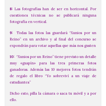
8:
Las fotografías han de ser en horizontal. Por
cuestiones técnicas no se publicará ninguna
fotografía en vertical.
9:
Todas las fotos las guardará “Xunios por un
Reino” en un archivo y al final del concurso se
expondrán para votar aquellas que más nos gusten
10:
“Xunios por un Reino” tiene previsto un detalle
muy «guapín» para las tres primeras fotos
ganadoras. Además las 10 mejores fotos tendrán
de regalo el libro “Yo sobreviví a un viaje de
estudiantes”
Dicho esto, pilla la cámara o saca tu móvil y a por
ello.
La UPSA impulsa la
creación musical con el I