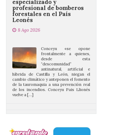
Leonés
8 Ago 2026
Conceyu «se opone
frontalmente a quienes,
desde esta
“descomunidad”
antinatural, artificial e
híbrida de Castilla y León, niegan el
cambio climático y anteponen el fomento
de la tauromaquia a una prevención real
de los incendios. Conceyu Pais Llionés
vuelve a […]
Santander aconseja acudir
a pie o en transporte
público y evitar el
vehículo privado para el
eclipse