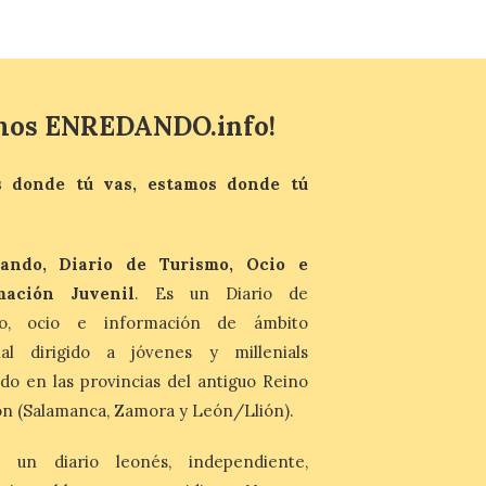
nos llega desde la
carretera CL 626 con
motivo de la marcha en
defensa de FEVE
6 Ago 2026
mos ENREDANDO.info!
Nueva edición de León
de…viaje. Una iniciativa
 donde tú vas, estamos donde tú
organizado por la sección
juvenil de la Asociación
Enróllate, la Asociación
Conceyu País Llionés y el Diario de
Turismo, Ocio e Información para
ando, Diario de Turismo, Ocio e
jóvenes “Enredando.info”. Eduardo
mación Juvenil
. Es un Diario de
Morán nos envía desde la carretera […]
mo, ocio e información de ámbito
nal dirigido a jóvenes y millenials
do en las provincias del antiguo Reino
n (Salamanca, Zamora y León/Llión).
 un diario leonés, independiente,