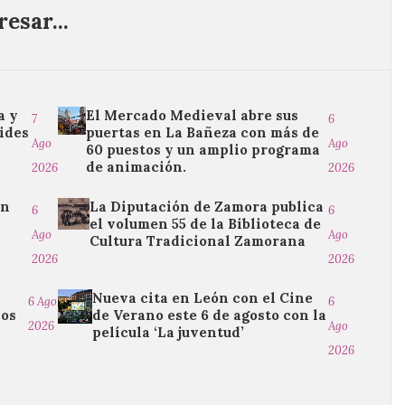
esar...
a y
El Mercado Medieval abre sus
7
6
ides
puertas en La Bañeza con más de
Ago
Ago
60 puestos y un amplio programa
de animación.
2026
2026
ón
La Diputación de Zamora publica
6
6
el volumen 55 de la Biblioteca de
Ago
Ago
Cultura Tradicional Zamorana
2026
2026
Nueva cita en León con el Cine
6 Ago
6
ios
de Verano este 6 de agosto con la
2026
Ago
película ‘La juventud’
2026