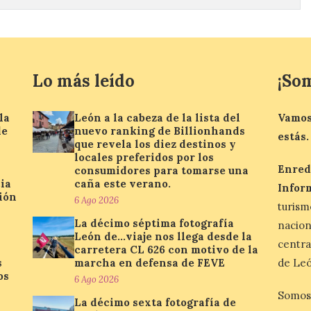
Lo más leído
¡So
la
León a la cabeza de la lista del
Vamos
de
nuevo ranking de Billionhands
estás.
que revela los diez destinos y
locales preferidos por los
Enred
consumidores para tomarse una
ia
caña este verano.
Infor
ión
6 Ago 2026
turis
La décimo séptima fotografía
nacio
León de…viaje nos llega desde la
centra
carretera CL 626 con motivo de la
s
marcha en defensa de FEVE
de Leó
os
6 Ago 2026
Somos
La décimo sexta fotografía de