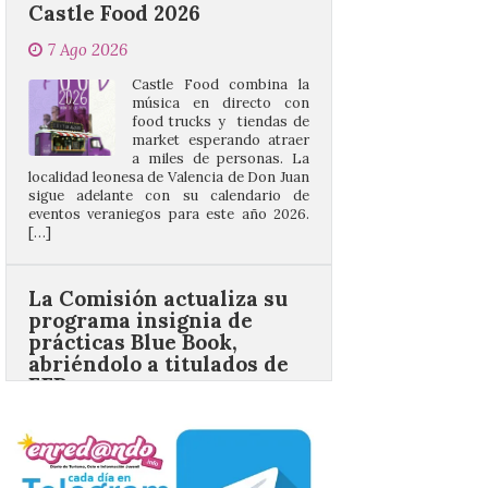
Castle Food combina la
música en directo con
food trucks y tiendas de
market esperando atraer
a miles de personas. La
localidad leonesa de Valencia de Don Juan
sigue adelante con su calendario de
eventos veraniegos para este año 2026.
[…]
La Comisión actualiza su
programa insignia de
prácticas Blue Book,
abriéndolo a titulados de
EFP
6 Ago 2026
Las solicitudes estarán
abiertas del 22 de julio al 4
de septiembre de 2026.
Bruselas, 6 de agosto de
2026.- La Comisión
Europea ha actualizado las normas de su