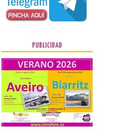
programa de prácticas, estableciendo un
marco único modernizado que hace que el
programa […]
Despega el primer avión
de Iberia con wifi de alta
velocidad gratuito de
PUBLICIDAD
Starlink
6 Ago 2026
Iberia se convierte en la
primera aerolínea
española en ofrecer wifi a
bordo de Starlink, la
constelación de satélites
más avanzada del mundo, desarrollada
por SpaceX. La incorporación de esta
tecnología forma parte del compromiso
de Iberia con la innovación […]
La Junta promueve la
contratación temporal de