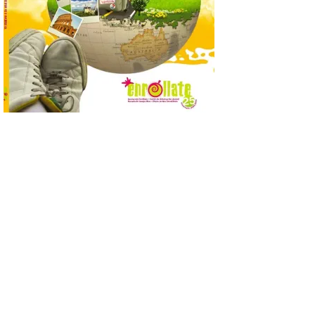
El nuevo ranking de
Billionhands revela los
diez destinos y locales
preferidos por los
consumidores para
tomarse una caña este verano, con León y
Madrid a la cabeza de la lista. Salamanca
ocupa el noveno lugar. Los españoles
priorizan las […]
El Ayuntamiento de La
Bañeza presenta el
Festival One More Time,
una cita con la música de
los 80 y 90 para el 16 de
agosto en la Plaza Mayor.
6 Ago 2026
Se celebrará el próximo
domingo 16 de agosto, a
partir de las 23:00 horas,
en la Plaza Mayor de la
ciudad. El Salón de Plenos