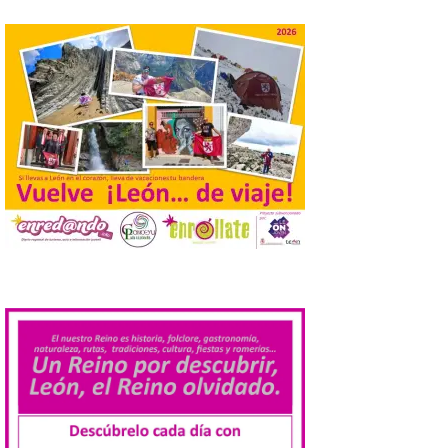
jóvenes desempleados
para la realización de
obras y servicios de
interés general y social
con más de 8,7 millones de
euros de inversión
6 Ago 2026
La Consejería de
Industria, Universidades,
Empleo y Comercio
destina 8,75 millones de
euros al programa JOVEL
2026, cofinanciado por el Fondo Social
.
Europeo Plus (FSE+), para favorecer la
contratación temporal de 300 jóvenes
desempleados inscritos en el Sistema
Nacional de […]
En la Comarca de Liébana
tienes 6 rincones únicos
para ver el Eclipse de Sol