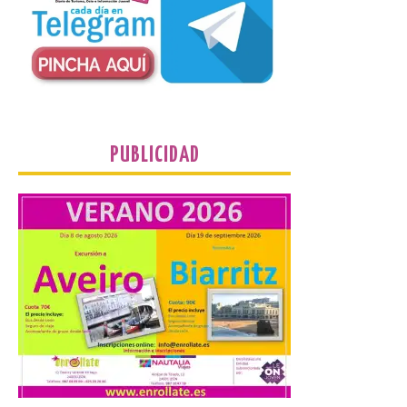
Un Bien de Interés
Cultural abandonado
desde 1949. Los
procuradores leonesistas
plantean que la Junta
contacte cuanto antes con los
propietarios para exigirles medidas
inmediatas que frenen el deterioro y el
riesgo de colapso. Los procuradores de
PUBLICIDAD
Unión del Pueblo […]
La Universidad de León
distribuye folletos con la
programación del evento
del eclipse solar que
organiza con la ESA y el
Ayuntamiento
7 Ago 2026