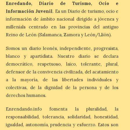
7 Ago 2026
Enredando, Diario de Turismo, Ocio e
Información Juvenil
. Es un Diario de turismo, ocio e
información de ámbito nacional dirigido a jóvenes y
León es la provincia más
económica (116€/noche),
millenials centrado en las provincias del antiguo
pero también una de las
Reino de León (Salamanca, Zamora y León/Llión).
más agotadas: solo un 4%
de alojamientos libres.
Zamora, Palencia y Álava son las
Somos un diario leonés, independiente, progresista,
provincias con menos margen: apenas un
1% de los alojamientos siguen libres para
blanco y apartidista. Nuestro diario se declara
esas […]
democrático, respetuoso, laico, tolerante, plural,
defensor de la convivencia civilizada, del acatamiento
a la mayoría, de las libertades individuales y
El eclipse genera un boom
colectivas, de la dignidad de la persona y de los
de reservas hoteleras y
precios desorbitados,
derechos humanos.
según SiteMinder
Enrendando.info fomenta la pluralidad, la
7 Ago 2026
responsabilidad, tolerancia, solidaridad, honestidad,
igualdad, autonomía, prudencia y esfuerzo. Estos son
Asturias lidera el impacto