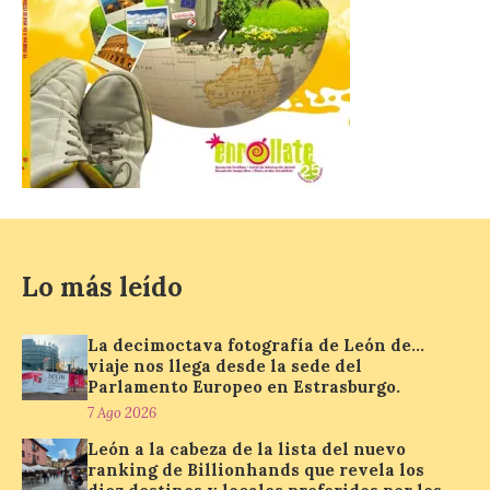
para consumir productos culturales como
[…]
El Gobierno de España
lanza un visor web para
localizar y disfrutar del
eclipse solar del 12 de
agosto con seguridad
7 Ago 2026
Lo más leído
Se trata de un visor web
que permite conocer la
posición exacta del Sol y
La decimoctava fotografía de León de…
así localizar el lugar ideal
viaje nos llega desde la sede del
para observar el eclipse
Parlamento Europeo en Estrasburgo.
solar del 12 de agosto de 2026 sin
7 Ago 2026
obstáculos. El visor es una herramienta a
la […]
León a la cabeza de la lista del nuevo
ranking de Billionhands que revela los