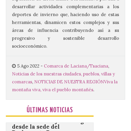
de Dulces del Convento a
Gradefes
desarrollar actividades complementarias a los
deportes de invierno que, haciendo uso de estas
7 Ago 2026
herramientas, dinamicen estos complejos y sus
áreas de influencia contribuyendo así a su
Tendrá lugar el 9 de
progresivo y sostenible desarrollo
agosto en los aledaños del
monasterio cisterciense
socioeconómico.
de Santa María la Real de
Gradefes. Una cita
imprescindible para disfrutar de los
mejores dulces conventuales, tradición,
5 Ago 2022
-
Comarca de Laciana/Tsaciana
,
cultura y un ambiente único. El
Noticias de los nuestras ciudades, pueblos, villas y
Ayuntamiento de Gradefes, intentando
[…]
comarcas
,
NOTICIAS DE NUESTRA REGIÓN
Viva la
montaña viva, viva el pueblo montañés
.
La decimoctava fotografía
de León de…viaje nos llega
ÚLTIMAS NOTICIAS
desde la sede del
Parlamento Europeo en
Estrasburgo.