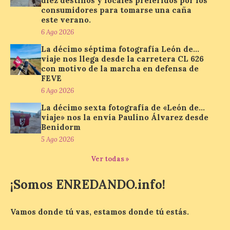
diez destinos y locales preferidos por los
consumidores para tomarse una caña
Paradores renueva su
este verano.
compromiso con La Vuelta
6 Ago 2026
como patrocinador oficial
La décimo séptima fotografía León de…
7 Ago 2026
viaje nos llega desde la carretera CL 626
con motivo de la marcha en defensa de
FEVE
La cadena hotelera pública
6 Ago 2026
volverá a estar presente
en la zona de descanso
La décimo sexta fotografía de «León de…
junto al control de firmas
viaje» nos la envía Paulino Álvarez desde
y, como novedad, en el
Benidorm
Leaders Lounge, dos espacios exclusivos
para los ciclistas. El recorrido de La
5 Ago 2026
Vuelta discurrirá junto a 17 […]
Ver todas »
¡Somos ENREDANDO.info!
Última llamada: Eclipse
total del 12 de agosto.
Dónde alojarse y a qué
Vamos donde tú vas, estamos donde tú estás.
precio