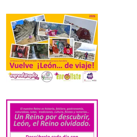
Los materiales ya pueden
recogerse gratuitamente
en la Oficina de
Información Turística de
León e incluyen, además
del programa del evento, una guía
práctica con recomendaciones
elaboradas por especialistas para
observar el eclipse con seguridad León, 7
de agosto de 2026. La programación […]
Laciana comienza su
programación para
disfrutar el eclipse total
.
del 12 de agosto
7 Ago 2026
Durante los días 1 y 2 de
agosto, tanto el público
infantil como el adulto
pudo disfrutar de un