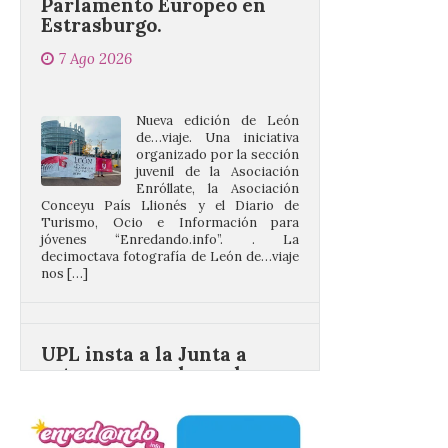
7 Ago 2026
Nueva edición de León
de…viaje. Una iniciativa
organizado por la sección
juvenil de la Asociación
Enróllate, la Asociación
Conceyu País Llionés y el Diario de
Turismo, Ocio e Información para
jóvenes “Enredando.info”. . La
decimoctava fotografía de León de…viaje
nos […]
UPL insta a la Junta a
actuar para salvar el
castillo del Asmesnal, un
BIC en estado de ruina
7 Ago 2026