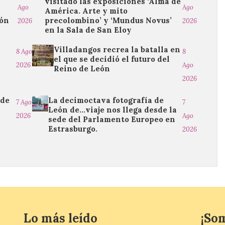
visitado las exposiciones ‘Alma de
Ago
Ago
América. Arte y mito
ión
precolombino’ y ‘Mundus Novus’
2026
2026
en la Sala de San Eloy
Villadangos recrea la batalla en
8 Ago
8
el que se decidió el futuro del
2026
Ago
Reino de León
2026
 de
La decimoctava fotografía de
7 Ago
7
León de…viaje nos llega desde la
2026
Ago
sede del Parlamento Europeo en
Estrasburgo.
2026
Lo más leído
¡So