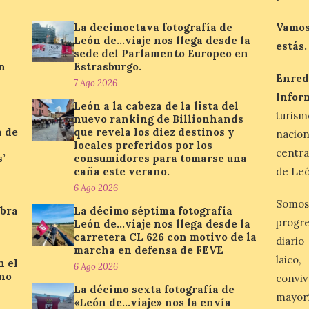
La decimoctava fotografía de
Vamos
León de…viaje nos llega desde la
estás.
sede del Parlamento Europeo en
n
Estrasburgo.
Enred
7 Ago 2026
Infor
León a la cabeza de la lista del
turis
nuevo ranking de Billionhands
a de
que revela los diez destinos y
nacio
locales preferidos por los
centra
’
consumidores para tomarse una
caña este verano.
de Leó
6 Ago 2026
Somos
ebra
La décimo séptima fotografía
progre
León de…viaje nos llega desde la
carretera CL 626 con motivo de la
diario
marcha en defensa de FEVE
laico
n el
6 Ago 2026
ino
conviv
La décimo sexta fotografía de
mayor
«León de…viaje» nos la envía