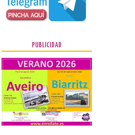
turismo de 2025 La firme
apuesta cultural que en las últimas
décadas viene desarrollando Gordoncillo,
tiene un momento culminante en […]
Villadangos recrea la
batalla en el que se
PUBLICIDAD
decidió el futuro del Reino
de León
8 Ago 2026
Una de las novedades de
esta edición de la Batalla
de Villadangos es el plato
principal del Menú, un
cordero asado al fuego y
las brasas in situ durante 5 horas. . Los
días 7, 8 y 9 de este […]
Vuelve la tradicional Feria
de Dulces del Convento a