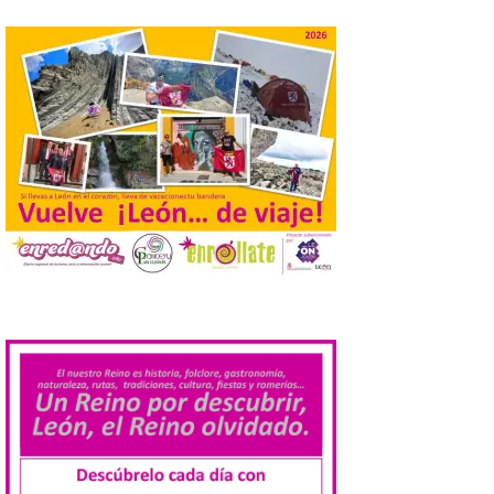
Gradefes
7 Ago 2026
Tendrá lugar el 9 de
agosto en los aledaños del
monasterio cisterciense
de Santa María la Real de
Gradefes. Una cita
imprescindible para disfrutar de los
mejores dulces conventuales, tradición,
cultura y un ambiente único. El
Ayuntamiento de Gradefes, intentando
[…]
.
La decimoctava fotografía
de León de…viaje nos llega
desde la sede del
Parlamento Europeo en
Estrasburgo.
7 Ago 2026
Nueva edición de León