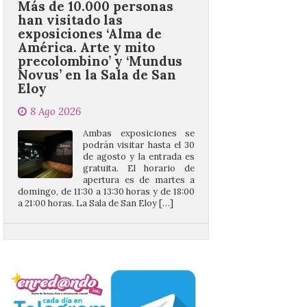
América. Arte y mito
precolombino’ y ‘Mundus
Novus’ en la Sala de San
Eloy
8 Ago 2026
Ambas exposiciones se
podrán visitar hasta el 30
de agosto y la entrada es
gratuita. El horario de
apertura es de martes a
domingo, de 11:30 a 13:30 horas y de 18:00
a 21:00 horas. La Sala de San Eloy […]
Pasen y vean: Gordoncillo
celebra el XXIV festival de
payasos
8 Ago 2026
La información en la web
del Ayuntamiento sobre
este evento es del año
2022 y la de su página de