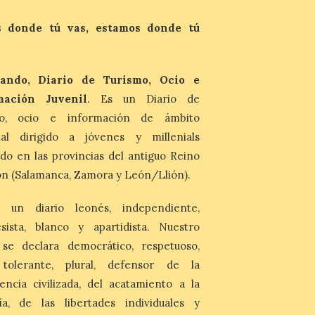
Las personas que hayan
 donde tú vas, estamos donde tú
cumplido o cumplan 18
años en 2026 pueden
solicitar esta ayuda en la
web
https://bonoculturajoven.gob.es/ hasta el
ando, Diario de Turismo, Ocio e
31 de octubre. Desde este año, los 400
mación Juvenil
. Es un Diario de
euros del Bono pueden utilizarse tanto
para consumir productos culturales como
mo, ocio e información de ámbito
[…]
nal dirigido a jóvenes y millenials
do en las provincias del antiguo Reino
n (Salamanca, Zamora y León/Llión).
 un diario leonés, independiente,
sista, blanco y apartidista. Nuestro
 se declara democrático, respetuoso,
, tolerante, plural, defensor de la
encia civilizada, del acatamiento a la
ía, de las libertades individuales y