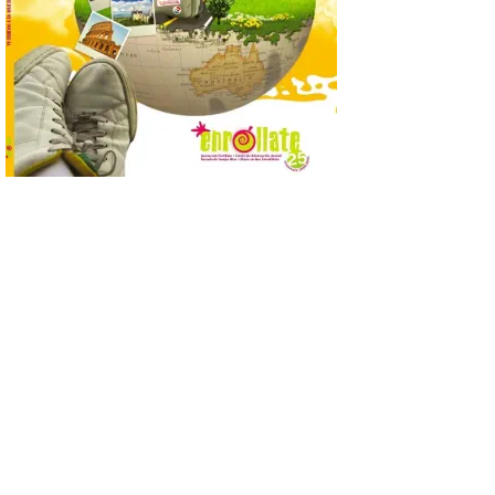
riesgo de colapso. Los procuradores de
Unión del Pueblo […]
La Universidad de León
distribuye folletos con la
programación del evento
del eclipse solar que
organiza con la ESA y el
Ayuntamiento
7 Ago 2026
Los materiales ya pueden
recogerse gratuitamente
en la Oficina de
Información Turística de
León e incluyen, además
del programa del evento, una guía
práctica con recomendaciones
elaboradas por especialistas para
observar el eclipse con seguridad León, 7
de agosto de 2026. La programación […]