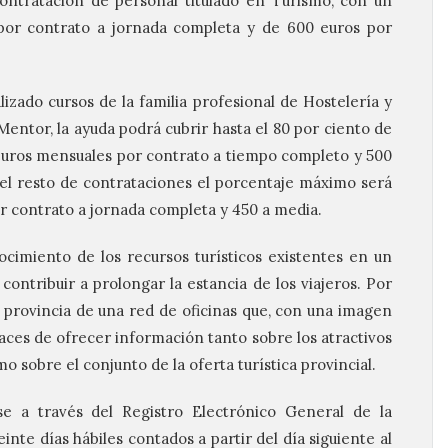
contratación de personal titulado en Turismo, con un
or contrato a jornada completa y de 600 euros por
izado cursos de la familia profesional de Hostelería y
Mentor, la ayuda podrá cubrir hasta el 80 por ciento de
euros mensuales por contrato a tiempo completo y 500
el resto de contrataciones el porcentaje máximo será
or contrato a jornada completa y 450 a media.
cimiento de los recursos turísticos existentes en un
 contribuir a prolongar la estancia de los viajeros. Por
a provincia de una red de oficinas que, con una imagen
ces de ofrecer información tanto sobre los atractivos
o sobre el conjunto de la oferta turística provincial.
se a través del Registro Electrónico General de la
nte días hábiles contados a partir del día siguiente al