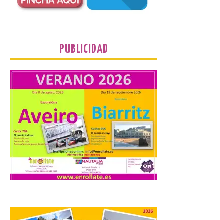
El TUS cuenta con líneas
que llegan a la zona en
puntos como el faro de
Cabo Mayor, Cueto,
Corbanera o Ciriego y
reforzará la movilidad con un servicio
PUBLICIDAD
especial de lanzaderas desde el PCTCAN
a Ciriego. El Ayuntamiento de […]
Turismo de Extremadura
impulsa nuevas
iniciativas relacionadas
con el trío de eclipses para
afianzar a Extremadura
como referente en
astroturismo
8 Ago 2026
Extremadura cuenta con
uno de los cielos