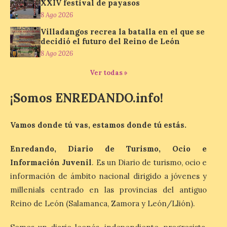
XXIV festival de payasos
Los minerales y sus usos
8 Ago 2026
más comunes centran la
nueva exposición del
Villadangos recrea la batalla en el que se
Museo de la Siderurgia y
decidió el futuro del Reino de León
la Minería de Sabero
8 Ago 2026
8 Ago 2026
Ver todas »
¡Somos ENREDANDO.info!
La exposición que se
inaugurará el sábado día 8
de agosto a las doce y
media de la mañana,
Vamos donde tú vas, estamos donde tú estás.
durante la ‘Feria de
minerales, rocas y fósiles de Castilla y
Enredando, Diario de Turismo, Ocio e
León’, podrá visitarse hasta finales del
mes de noviembre, con […]
Información Juvenil
. Es un Diario de turismo, ocio e
información de ámbito nacional dirigido a jóvenes y
millenials centrado en las provincias del antiguo
La Bañeza inicia sus
Reino de León (Salamanca, Zamora y León/Llión).
fiestas con el pregón a
cargo de Arturo Martínez