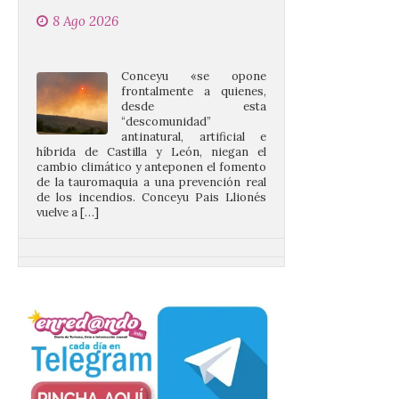
Conceyu «se opone
frontalmente a quienes,
desde esta
“descomunidad”
antinatural, artificial e
híbrida de Castilla y León, niegan el
cambio climático y anteponen el fomento
de la tauromaquia a una prevención real
de los incendios. Conceyu Pais Llionés
vuelve a […]
Santander aconseja acudir
a pie o en transporte
público y evitar el
vehículo privado para el
eclipse
8 Ago 2026