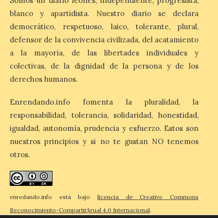
Somos un diario leonés, independiente, progresista,
Matilla
blanco y apartidista. Nuestro diario se declara
8 Ago 2026
democrático, respetuoso, laico, tolerante, plural,
defensor de la convivencia civilizada, del acatamiento
El Ayuntamiento de La
a la mayoría, de las libertades individuales y
Bañeza designa a Arturo
Martínez Matilla como
colectivas, de la dignidad de la persona y de los
pregonero de las Fiestas
derechos humanos.
2026. Tendrá lugar este
sábado 8 de agosto a las 21,00 horas en el
teatro municipal de La Bañeza. El
Enrendando.info fomenta la pluralidad, la
comunicador astorgano Arturo Martínez
responsabilidad, tolerancia, solidaridad, honestidad,
Matilla, […]
igualdad, autonomía, prudencia y esfuerzo. Estos son
nuestros principios y si no te gustan NO tenemos
La I Feria de la Cerveza
otros.
Artesana de Astorga
arranca con una gran
acogida del público
enredando.info está bajo
licencia de Creative Commons
8 Ago 2026
Reconocimiento-CompartirIgual 4.0 Internacional
.