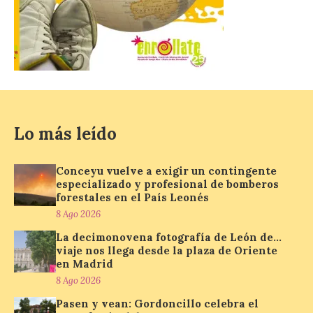
La decimonovena
fotografía de León de…
viaje nos llega desde la
plaza de Oriente en
Madrid
Lo más leído
8 Ago 2026
Conceyu vuelve a exigir un contingente
Nueva edición de León
especializado y profesional de bomberos
de…viaje. Una iniciativa
forestales en el País Leonés
organizado por la sección
juvenil de la Asociación
8 Ago 2026
Enróllate, la Asociación
Conceyu País Llionés y el Diario de
La decimonovena fotografía de León de…
Turismo, Ocio e Información para
viaje nos llega desde la plaza de Oriente
jóvenes “Enredando.info”. Pilar Aller Aller
en Madrid
nos envía la décimo […]
8 Ago 2026
Pasen y vean: Gordoncillo celebra el