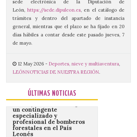
8 Ago 2026
sede electrónica de la Diputación de
León,
https://sede.dipuleon.es
, en el catálogo de
trámites y dentro del apartado de instancia
Este certamen,
promovido por el Instituto
general, mientras que el plazo se ha fijado en 20
Universitario de Música
días hábiles a contar desde este pasado jueves, 7
Sacra de la Universidad
Pontificia de Salamanca
de mayo.
(UPSA), premiará composiciones
inéditas, destinadas a coro, con un
premio de 3.000 euros. Las candidaturas
podrán presentarse hasta el 30 de
12 May 2026
-
Deportes, nieve y multiaventura
,
noviembre. La Universidad, a […]
LEÓN
NOTICIAS DE NUESTRA REGIÓN
.
Conceyu vuelve a exigir
ÚLTIMAS NOTICIAS
un contingente
especializado y
profesional de bomberos
forestales en el País
Leonés
8 Ago 2026