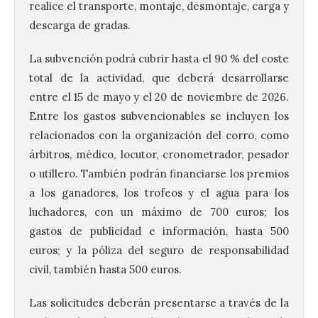
realice el transporte, montaje, desmontaje, carga y
descarga de gradas.
La subvención podrá cubrir hasta el 90 % del coste
total de la actividad, que deberá desarrollarse
entre el 15 de mayo y el 20 de noviembre de 2026.
Entre los gastos subvencionables se incluyen los
relacionados con la organización del corro, como
árbitros, médico, locutor, cronometrador, pesador
o utillero. También podrán financiarse los premios
a los ganadores, los trofeos y el agua para los
luchadores, con un máximo de 700 euros; los
gastos de publicidad e información, hasta 500
euros; y la póliza del seguro de responsabilidad
La UPSA impulsa la
creación musical con el I
civil, también hasta 500 euros.
Concurso Internacional de
Composición Coral Sacra
Las solicitudes deberán presentarse a través de la