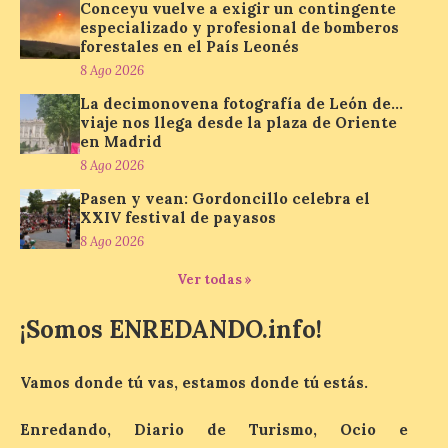
Conceyu vuelve a exigir un contingente
Nueva edición de León
especializado y profesional de bomberos
de…viaje. Una iniciativa
organizado por la sección
forestales en el País Leonés
juvenil de la Asociación
8 Ago 2026
Enróllate, la Asociación
Conceyu País Llionés y el Diario de
La decimonovena fotografía de León de…
Turismo, Ocio e Información para
viaje nos llega desde la plaza de Oriente
jóvenes “Enredando.info”. Miguel Robles
en Madrid
nos envía la vigésima fotografía de […]
8 Ago 2026
Pasen y vean: Gordoncillo celebra el
XXIV festival de payasos
Concierto del Iberia
8 Ago 2026
Marimba Ensemble en la
Plaza del Ayuntamiento de
Ver todas »
Ponferrada
9 Ago 2026
¡Somos ENREDANDO.info!
Vamos donde tú vas, estamos donde tú estás.
Iberia Marimba es un es
un encuentro
internacional que se
Enredando, Diario de Turismo, Ocio e
celebra en el mes de