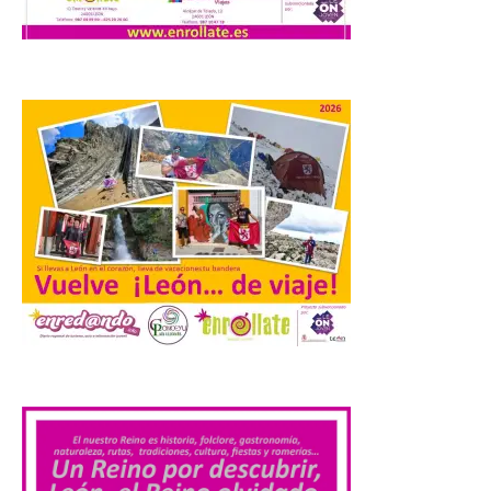
que ningún participante quede excluido
del juego. GEO-Arena nace […]
Transportes activa un
dispositivo especial para
facilitar la movilidad
durante el eclipse total de
Sol del 12 de agosto
9 Ago 2026
Renfe reforzará servicios
de Media Distancia
especialmente en Galicia,
Asturias, Santander y País
.
Vasco, además del norte
de Castilla y León. En los principales
núcleos urbanos también se reforzarán
los servicios de Cercanías con mayor
afluencia de pasajeros. La Dirección […]