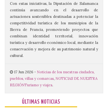
Con estas iniciativas, la Diputación de Salamanca
Brujería Fest Summer un
continúa avanzando en el desarrollo de
festival que se celebrará
el 11 de agosto en la
actuaciones sostenibles destinadas a potenciar la
Bañeza
competitividad turística de los municipios de la
Sierra de Francia, promoviendo proyectos que
9 Ago 2026
combinan identidad territorial, innovación
turística y desarrollo económico local, mediante la
El Ayuntamiento de La
conservación y mejora de su patrimonio natural y
Bañeza presenta el
Brujería Fest Summer
cultural.
Edition, una nueva cita
musical de las fiestas
patronales. El salón de plenos del
Ayuntamiento de La Bañeza acogió el 4 de
17 Jun 2026
-
Noticias de los nuestras ciudades,
agosto la presentación oficial del Brujería
Fest Summer […]
pueblos, villas y comarcas
,
NOTICIAS DE NUESTRA
REGIÓN
Turismo y viajes
.
El gran libro del eclipse
ÚLTIMAS NOTICIAS
9 Ago 2026