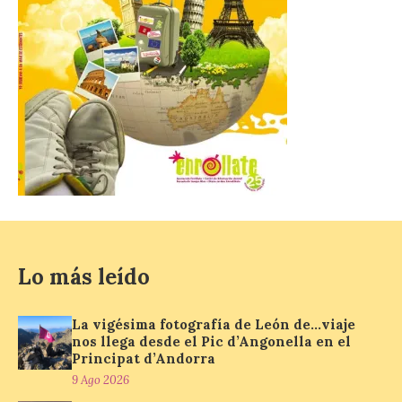
9 Ago 2026
El próximo 12 de agosto
se producirá el fenómeno
natural excepcional que
podrá verse en muchos
puntos de la comarca,
pero hay que recordar que la observación
debe hacerse siguiendo las pautas de
seguridad recomendadas. La Comarca de
Cinco Villas […]
La vigésima fotografía de
Lo más leído
León de…viaje nos llega
desde el Pic d’Angonella
en el Principat d’Andorra
La vigésima fotografía de León de…viaje
nos llega desde el Pic d’Angonella en el
9 Ago 2026
Principat d’Andorra
9 Ago 2026