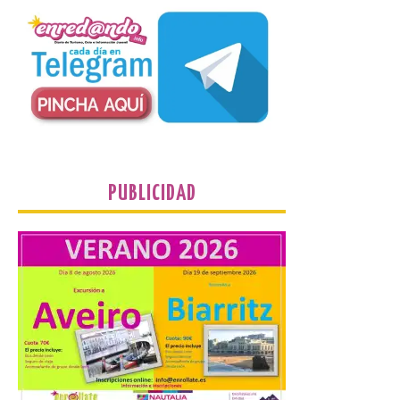
un comercio local para
que le selle el pasaporte,
de este modo también se colabora con el
comercio local sanabrés después de los
graves incendios de 2025. […]
Nace GEO-Arena: un
nuevo deporte creado en
la Universidad de León
para que nadie quede
PUBLICIDAD
fuera del juego
9 Ago 2026
El profesorado de la
Facultad de Ciencias de la
Actividad Física y del
Deporte de la ULE diseña
una propuesta que
combina acción rápida, toma de
decisiones y colaboración estratégica sin