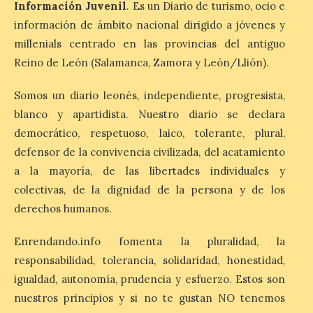
agosto en la localidad
Información Juvenil
. Es un Diario de turismo, ocio e
gallega de Merza, dedicado a la marimba y
información de ámbito nacional dirigido a jóvenes y
la música de cámara. La Plaza del
Ayuntamiento de Ponferrada acogerá
millenials centrado en las provincias del antiguo
este domingo, […]
Reino de León (Salamanca, Zamora y León/Llión).
Somos un diario leonés, independiente, progresista,
MADO Madrid Orgullo
blanco y apartidista. Nuestro diario se declara
2026 vuelve a situarse
como uno de los
democrático, respetuoso, laico, tolerante, plural,
principales motores
defensor de la convivencia civilizada, del acatamiento
económicos y turísticos de
a la mayoría, de las libertades individuales y
Madrid
colectivas, de la dignidad de la persona y de los
9 Ago 2026
derechos humanos.
Enrendando.info fomenta la pluralidad, la
El gasto total aumentó un
1,4 % respecto al año
responsabilidad, tolerancia, solidaridad, honestidad,
pasado y un 4,6 % frente a
un periodo estándar. Por
igualdad, autonomía, prudencia y esfuerzo. Estos son
categorías, el alojamiento
nuestros principios y si no te gustan NO tenemos
turístico concentró la mayor parte del