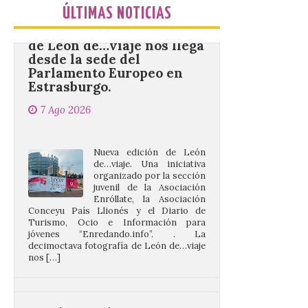
de León de…viaje nos llega
ÚLTIMAS NOTICIAS
desde la sede del
Parlamento Europeo en
Estrasburgo.
7 Ago 2026
Nueva edición de León
de…viaje. Una iniciativa
organizado por la sección
juvenil de la Asociación
Enróllate, la Asociación
Conceyu País Llionés y el Diario de
Turismo, Ocio e Información para
jóvenes “Enredando.info”. . La
decimoctava fotografía de León de…viaje
nos […]
UPL insta a la Junta a
actuar para salvar el
castillo del Asmesnal, un