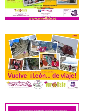
Ayuntamiento
7 Ago 2026
Los materiales ya pueden
recogerse gratuitamente
en la Oficina de
Información Turística de
León e incluyen, además
del programa del evento, una guía
práctica con recomendaciones
elaboradas por especialistas para
observar el eclipse con seguridad León, 7
de agosto de 2026. La programación […]
Laciana comienza su
programación para
disfrutar el eclipse total
.
del 12 de agosto
7 Ago 2026