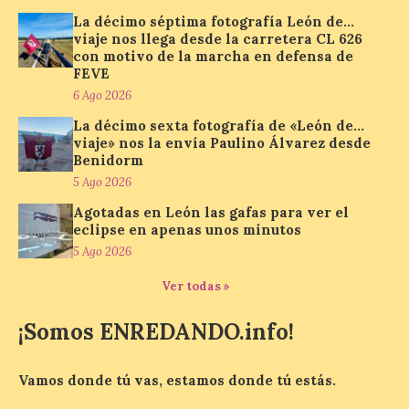
Fábrica de Luz. Museo de
La décimo séptima fotografía León de…
la Energía de Ponferrada
viaje nos llega desde la carretera CL 626
publican su agenda para
con motivo de la marcha en defensa de
este fin de semana
FEVE
7 Ago 2026
6 Ago 2026
La décimo sexta fotografía de «León de…
viaje» nos la envía Paulino Álvarez desde
Además, se celebrarán
Benidorm
nuevas visitas guiadas de
5 Ago 2026
‘Paseo entre centrales.
Un recorrido entre La
Agotadas en León las gafas para ver el
Fábrica de Luz. Museo de
eclipse en apenas unos minutos
la Energía (antigua central térmica de la
Minero Siderúrgica de Ponferrada –
5 Ago 2026
MSP) y La Térmica Cultural (antigua
central de Compostilla […]
Ver todas »
¡Somos ENREDANDO.info!
El estreno absoluto de la
obra “De indis. Por favor,
Vamos donde tú vas, estamos donde tú estás.
firme aquí” y la música del
grupo Carrion Folk,