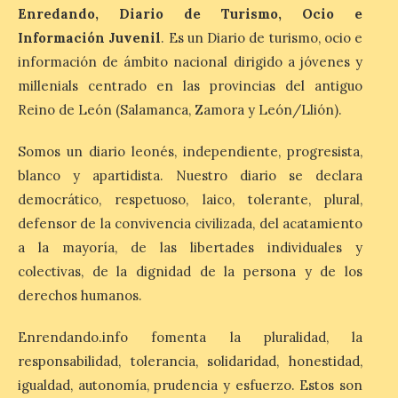
protagonizan la oferta
Enredando, Diario de Turismo, Ocio e
cultural de este fin de
Información Juvenil
. Es un Diario de turismo, ocio e
semana dentro del
información de ámbito nacional dirigido a jóvenes y
programa Salamanca
Plazas y Patios
millenials centrado en las provincias del antiguo
Reino de León (Salamanca, Zamora y León/Llión).
7 Ago 2026
Somos un diario leonés, independiente, progresista,
El programa cultural
blanco y apartidista. Nuestro diario se declara
Salamanca Plazas y Patios
democrático, respetuoso, laico, tolerante, plural,
continúa este fin de
semana con propuestas
defensor de la convivencia civilizada, del acatamiento
de teatro y música. En el
Patio Chico está previsto el estreno
a la mayoría, de las libertades individuales y
absoluto de “De indis. Por favor, firme
colectivas, de la dignidad de la persona y de los
aquí”, una producción de la compañía
salmantina […]
derechos humanos.
Enrendando.info fomenta la pluralidad, la
Ciclo “Mujeres en la
responsabilidad, tolerancia, solidaridad, honestidad,
Historia y la
igualdad, autonomía, prudencia y esfuerzo. Estos son
Peregrinación”, en