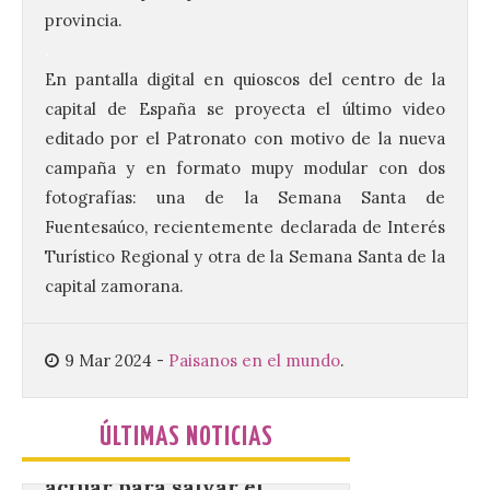
La decimoctava fotografía
provincia.
de León de…viaje nos llega
.
desde la sede del
Parlamento Europeo en
En pantalla digital en quioscos del centro de la
Estrasburgo.
capital de España se proyecta el último video
7 Ago 2026
editado por el Patronato con motivo de la nueva
campaña y en formato mupy modular con dos
fotografías: una de la Semana Santa de
Nueva edición de León de…viaje. Una
iniciativa organizado por la sección
Fuentesaúco, recientemente declarada de Interés
juvenil de la Asociación Enróllate, la
Turístico Regional y otra de la Semana Santa de la
Asociación Conceyu País Llionés y el
Diario de Turismo, Ocio e Información
capital zamorana.
para jóvenes “Enredando.info”. . La
decimoctava fotografía de León de…viaje
nos […]
9 Mar 2024
-
Paisanos en el mundo
.
UPL insta a la Junta a
ÚLTIMAS NOTICIAS
actuar para salvar el
castillo del Asmesnal, un
BIC en estado de ruina