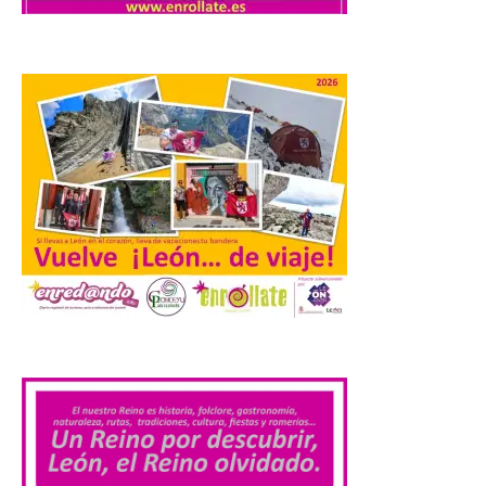
Se trata de un visor web
que permite conocer la
posición exacta del Sol y
así localizar el lugar ideal
para observar el eclipse
solar del 12 de agosto de 2026 sin
obstáculos. El visor es una herramienta a
la […]
El eclipse genera un boom
de reservas hoteleras y
precios desorbitados,
según SiteMinder
.
7 Ago 2026
Asturias lidera el impacto
del fenómeno, con el
mayor aumento en
reservas, precios y