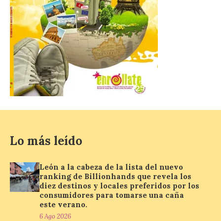
El Ayuntamiento de
Zamora recibe a la Banda
de Música tras sus
históricos triunfos en
Kerkrade
7 Ago 2026
La agrupación zamorana
ha logrado una Medalla de
Honor con Distinción, el
segundo puesto en la
Lo más leído
clasificación general y la
Mención de Honor a la mejor
interpretación en el World Music Contest
León a la cabeza de la lista del nuevo
celebrado en Kerkrade. Más de la mitad
ranking de Billionhands que revela los
de […]
diez destinos y locales preferidos por los
consumidores para tomarse una caña
este verano.
La Térmica Cultural y La
6 Ago 2026