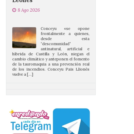
Conceyu «se opone
frontalmente a quienes,
desde esta
“descomunidad”
antinatural, artificial e
híbrida de Castilla y León, niegan el
cambio climático y anteponen el fomento
de la tauromaquia a una prevención real
de los incendios. Conceyu Pais Llionés
vuelve a […]
Santander aconseja acudir
a pie o en transporte
público y evitar el
vehículo privado para el
eclipse
8 Ago 2026
El TUS cuenta con líneas