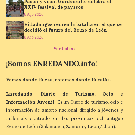
Pasen y vean: Gordoncillo celebra el
Los minerales y sus usos
XXIV festival de payasos
más comunes centran la
nueva exposición del
8 Ago 2026
Museo de la Siderurgia y
Villadangos recrea la batalla en el que se
la Minería de Sabero
decidió el futuro del Reino de León
8 Ago 2026
8 Ago 2026
Ver todas »
La exposición que se
inaugurará el sábado día 8
¡Somos ENREDANDO.info!
de agosto a las doce y
media de la mañana,
durante la ‘Feria de
Vamos donde tú vas, estamos donde tú estás.
minerales, rocas y fósiles de Castilla y
León’, podrá visitarse hasta finales del
mes de noviembre, con […]
Enredando, Diario de Turismo, Ocio e
Información Juvenil
. Es un Diario de turismo, ocio e
información de ámbito nacional dirigido a jóvenes y
La Bañeza inicia sus
millenials centrado en las provincias del antiguo
fiestas con el pregón a
Reino de León (Salamanca, Zamora y León/Llión).
cargo de Arturo Martínez
Matilla