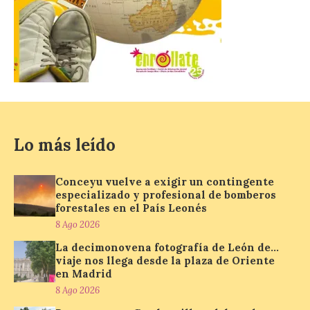
La decimonovena
fotografía de León de…
viaje nos llega desde la
plaza de Oriente en
Madrid
8 Ago 2026
Lo más leído
Nueva edición de León
de…viaje. Una iniciativa
Conceyu vuelve a exigir un contingente
organizado por la sección
especializado y profesional de bomberos
juvenil de la Asociación
forestales en el País Leonés
Enróllate, la Asociación
8 Ago 2026
Conceyu País Llionés y el Diario de
Turismo, Ocio e Información para
La decimonovena fotografía de León de…
jóvenes “Enredando.info”. Pilar Aller Aller
viaje nos llega desde la plaza de Oriente
nos envía la décimo […]
en Madrid
8 Ago 2026