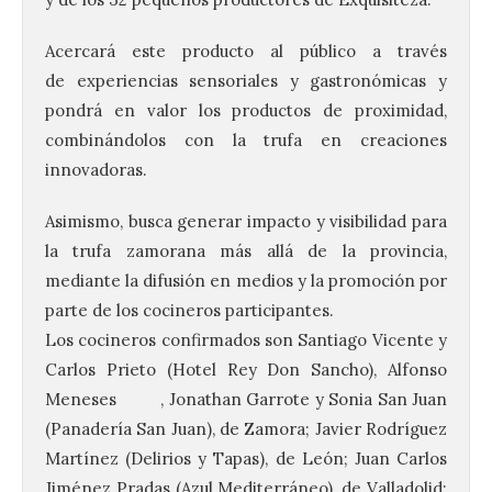
Acercará este producto al público a través
de experiencias sensoriales y gastronómicas y
pondrá en valor los productos de proximidad,
combinándolos con la trufa en creaciones
innovadoras.
Asimismo, busca generar impacto y visibilidad para
la trufa zamorana más allá de la provincia,
mediante la difusión en medios y la promoción por
parte de los cocineros participantes.
Los cocineros confirmados son Santiago Vicente y
Carlos Prieto (Hotel Rey Don Sancho), Alfonso
La UPSA impulsa la
Meneses , Jonathan Garrote y Sonia San Juan
creación musical con el I
Concurso Internacional de
(Panadería San Juan), de Zamora; Javier Rodríguez
Composición Coral Sacra
Martínez (Delirios y Tapas), de León; Juan Carlos
8 Ago 2026
Jiménez Pradas (Azul Mediterráneo), de Valladolid;