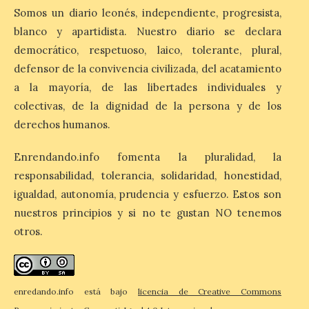
Somos un diario leonés, independiente, progresista,
8 Ago 2026
blanco y apartidista. Nuestro diario se declara
democrático, respetuoso, laico, tolerante, plural,
El Ayuntamiento de La
defensor de la convivencia civilizada, del acatamiento
Bañeza designa a Arturo
a la mayoría, de las libertades individuales y
Martínez Matilla como
pregonero de las Fiestas
colectivas, de la dignidad de la persona y de los
2026. Tendrá lugar este
sábado 8 de agosto a las 21,00 horas en el
derechos humanos.
teatro municipal de La Bañeza. El
comunicador astorgano Arturo Martínez
Enrendando.info fomenta la pluralidad, la
Matilla, […]
responsabilidad, tolerancia, solidaridad, honestidad,
igualdad, autonomía, prudencia y esfuerzo. Estos son
La I Feria de la Cerveza
nuestros principios y si no te gustan NO tenemos
Artesana de Astorga
otros.
arranca con una gran
acogida del público
8 Ago 2026
enredando.info está bajo
licencia de Creative Commons