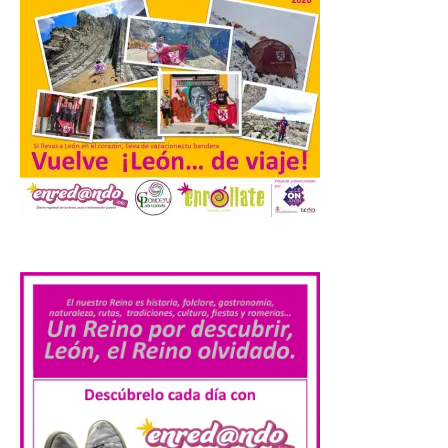
contaminación lumínica
de Europa, un recurso
natural que permite disfrutar de
actividades de astroturismo durante todo
el año. La Dirección General de Turismo
ha puesto en marcha diversas iniciativas
relacionadas […]
Cabárceno prepara tres
enclaves privilegiados
desde los que divisar el
.
eclipse solar del 12 de
agosto
8 Ago 2026
El parque amplía su
horario y refuerza los
transportes y la
hostelería. En Alto
Campoo continuará la