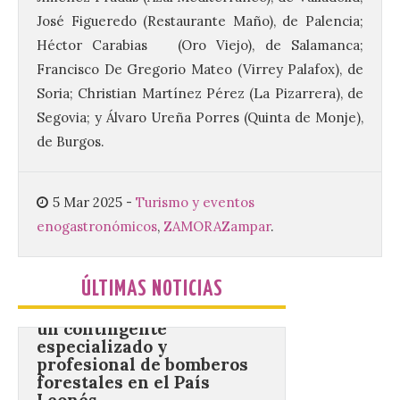
José Figueredo (Restaurante Maño), de Palencia;
Héctor Carabias (Oro Viejo), de Salamanca;
Este certamen,
promovido por el Instituto
Francisco De Gregorio Mateo (Virrey Palafox), de
Universitario de Música
Soria; Christian Martínez Pérez (La Pizarrera), de
Sacra de la Universidad
Pontificia de Salamanca
Segovia; y Álvaro Ureña Porres (Quinta de Monje),
(UPSA), premiará composiciones
inéditas, destinadas a coro, con un
de Burgos.
premio de 3.000 euros. Las candidaturas
podrán presentarse hasta el 30 de
noviembre. La Universidad, a […]
5 Mar 2025
-
Turismo y eventos
enogastronómicos
,
ZAMORA
Zampar
.
Conceyu vuelve a exigir
un contingente
ÚLTIMAS NOTICIAS
especializado y
profesional de bomberos
forestales en el País
Leonés
8 Ago 2026