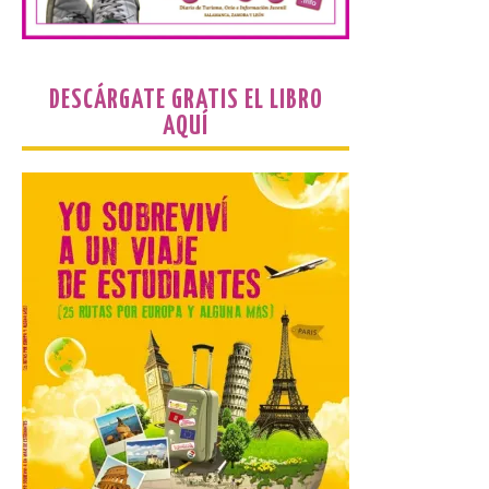
programación musical de Estación
Sonora. Peña Cabarga, elegido lugar
preferente en la comunidad autónoma,
contará con un dispositivo especial de
seguridad y acceso […]
DESCÁRGATE GRATIS EL LIBRO
AQUÍ
Gijon prohíbe el baño en
San Lorenzo, Poniente y
Arbeyal el día del eclipse a
partir de las 19.00 horas.
8 Ago 2026
Incide en que el eclipse se
verá desde múltiples
puntos de la ciudad, por lo
que no será necesario
desplazarse y se
recomienda no acudir a Gijón/Xixón en
coche ni usarlo ese día. Los accesos a
la Campa Torres y La […]