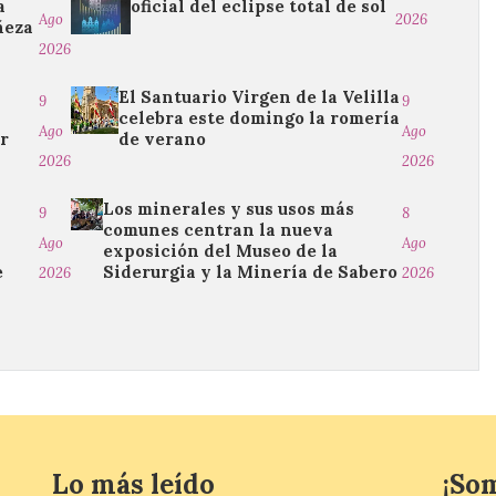
a
oficial del eclipse total de sol
Ago
2026
ñeza
2026
El Santuario Virgen de la Velilla
9
9
celebra este domingo la romería
Ago
Ago
ar
de verano
2026
2026
Los minerales y sus usos más
9
8
comunes centran la nueva
Ago
Ago
exposición del Museo de la
e
Siderurgia y la Minería de Sabero
2026
2026
Lo más leído
¡So