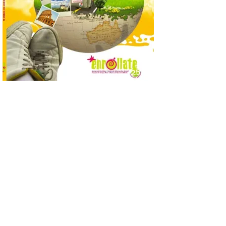
de seguridad para
garantizar el desarrollo
del eclipse solar total del
próximo 12 de agosto
9 Ago 2026
El operativo de la Guardia
Civil en la provincia de
León cuenta con más de
480 efectivos, de
diferentes especialidades
que participarán en el dispositivo,
reforzando la seguridad ciudadana, la
movilidad y la protección del medio
ambiente en los principales […]
Alba de Tormes se cita con
la historia: música, eclipse
y Perseidas en el Parque
Estelar Starlight de Otero
9 Ago 2026