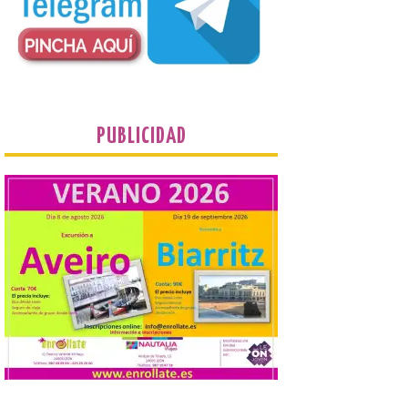
Concierto del Iberia
Marimba Ensemble en la
Plaza del Ayuntamiento de
Ponferrada
9 Ago 2026
Iberia Marimba es un es
PUBLICIDAD
un encuentro
internacional que se
celebra en el mes de
agosto en la localidad
gallega de Merza, dedicado a la marimba y
la música de cámara. La Plaza del
Ayuntamiento de Ponferrada acogerá
este domingo, […]
MADO Madrid Orgullo
2026 vuelve a situarse
como uno de los
principales motores
económicos y turísticos de
Madrid