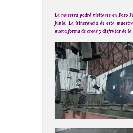
La
muestra
podrá
visitarse
en
Pozo
J
junio.
La
itinerancia
de
esta
muestr
nueva
forma
de
crear
y
disfrutar
de
la