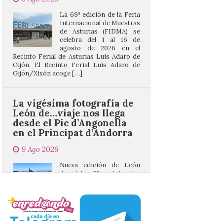
celebra del 1 al 16 de
agosto de 2026 en el
Recinto Ferial de Asturias Luis Adaro de
Gijón. El Recinto Ferial Luis Adaro de
Gijón/Xixón acoge […]
La vigésima fotografía de
León de…viaje nos llega
desde el Pic d’Angonella
en el Principat d’Andorra
9 Ago 2026
Nueva edición de León
de…viaje. Una iniciativa
organizado por la sección
juvenil de la Asociación
Enróllate, la Asociación
Conceyu País Llionés y el Diario de
Turismo, Ocio e Información para
jóvenes “Enredando.info”. Miguel Robles
nos envía la vigésima fotografía de […]