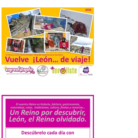
9 Ago 2026
El gasto total aumentó un
1,4 % respecto al año
pasado y un 4,6 % frente a
un periodo estándar. Por
categorías, el alojamiento
turístico concentró la mayor parte del
gasto, con un 25,9 % del total, seguido por
restauración […]
La Feria del Motor abre
sus puertas en el Colegio
Nuestra Señora del
.
Carmen de La Bañeza
9 Ago 2026
La muestra presenta
alrededor de una treintena
de motocicletas,
procedentes tanto de
colecciones particulares
como de los propios socios de la entidad.