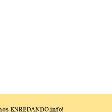
Valderrueda la Romería de verano […]
mos ENREDANDO.info!