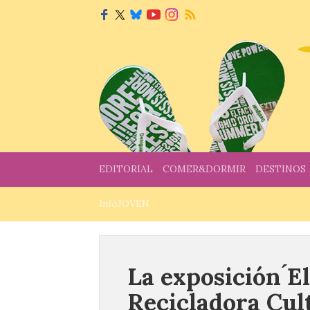
EDITORIAL
COMER&DORMIR
DESTINOS
InfoJOVEN
La exposición ́El
Recicladora Cult