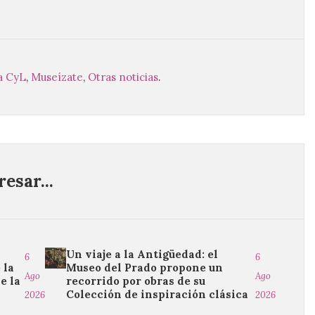
a CyL
,
Museízate
,
Otras noticias
.
esar...
Un viaje a la Antigüedad: el
6
6
 la
Museo del Prado propone un
Ago
Ago
e la
recorrido por obras de su
Colección de inspiración clásica
2026
2026