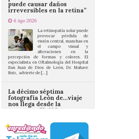
La retinopatía solar puede
provocar pérdida de
visión central, manchas en
el campo visual y
alteraciones en la
percepción de formas y colores. El
especialista en Oftalmología del Hospital
San Juan de Dios de León, Dr. Mahave
Ruiz, advierte de […]
La décimo séptima
fotografía León de…viaje
nos llega desde la
carretera CL 626 con
motivo de la marcha en
defensa de FEVE
6 Ago 2026
Nueva edición de León
de…viaje. Una iniciativa
organizado por la sección
juvenil de la Asociación