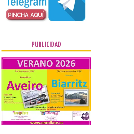
Enróllate, la Asociación
Conceyu País Llionés y el Diario de
Turismo, Ocio e Información para
jóvenes “Enredando.info”. Eduardo
Morán nos envía desde la carretera […]
Camarzius fest: frente al
PUBLICIDAD
macroevento, un festival
cultural transformador
que apuesta por el legado.
6 Ago 2026
Los días 7, 8 y 9 de agosto
de 2026, Camarzana de
Tera volverá a convertirse
en punto de encuentro,
con la Villa Romana de
Orpheus. Vivimos un momento en el que la
música en directo mueve grandes
fenómenos de […]
El Ayuntamiento de