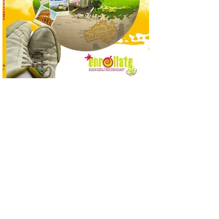
calendario de actividades
de animación dirigidas a
todos los públicos. La
Bañeza inauguró en la tarde de este
martes 4 de agosto una nueva edición de
su tradicional Mercado Medieval, que
hasta el próximo 6 […]
Un viaje a la Antigüedad:
el Museo del Prado
propone un recorrido por
obras de su Colección de
inspiración clásica
6 Ago 2026
Al hilo del estreno de La
Odisea de Christopher
Nolan. La pieza de vídeo
reúne una selección de
obras relacionadas con la
Antigüedad clásica, la mitología y los
viajes, que se suceden al ritmo de un
evocador tema de La […]