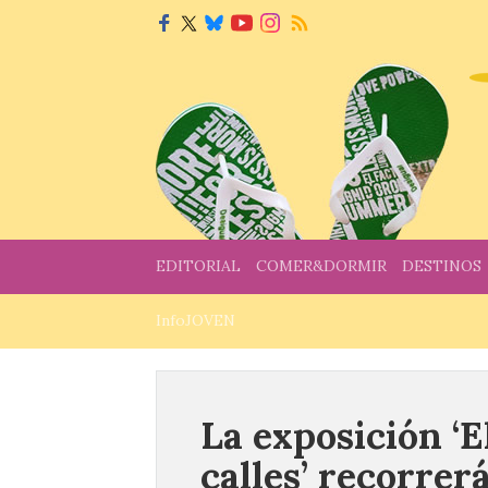
EDITORIAL
COMER&DORMIR
DESTINOS
InfoJOVEN
La exposición ‘E
calles’ recorrer