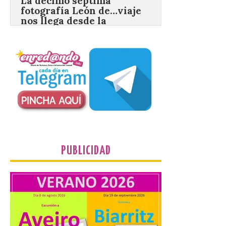
carretera CL 626 con
motivo de la marcha en
defensa de FEVE
6 Ago 2026
Nueva edición de León
de…viaje. Una iniciativa
organizado por la sección
juvenil de la Asociación
Enróllate, la Asociación
Conceyu País Llionés y el Diario de
Turismo, Ocio e Información para
jóvenes “Enredando.info”. Eduardo
Morán nos envía desde la carretera […]
PUBLICIDAD
Camarzius fest: frente al
macroevento, un festival
cultural transformador
que apuesta por el legado.