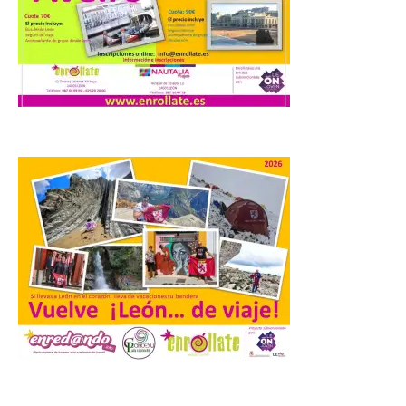
6 Ago 2026
Los días 7, 8 y 9 de agosto
de 2026, Camarzana de
Tera volverá a convertirse
en punto de encuentro,
con la Villa Romana de
Orpheus. Vivimos un momento en el que la
música en directo mueve grandes
fenómenos de […]
El Ayuntamiento de
Cabrillanes analizará,
conforme a la legalidad, la
solicitud para la
celebración del Iberia
Eclipse Festival
6 Ago 2026
.