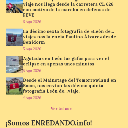
todos los públicos. La
viaje nos llega desde la carretera CL 626
Bañeza inauguró en la tarde de este
con motivo de la marcha en defensa de
martes 4 de agosto una nueva edición de
FEVE
su tradicional Mercado Medieval, que
hasta el próximo 6 […]
6 Ago 2026
La décimo sexta fotografía de «León de…
viaje» nos la envía Paulino Álvarez desde
Benidorm
Un viaje a la Antigüedad:
el Museo del Prado
5 Ago 2026
propone un recorrido por
Agotadas en León las gafas para ver el
obras de su Colección de
eclipse en apenas unos minutos
inspiración clásica
5 Ago 2026
6 Ago 2026
Desde el Mainstage del Tomorrowland en
Boom, nos envían las décimo quinta
fotografía León de…viaje.
Al hilo del estreno de La
4 Ago 2026
Odisea de Christopher
Nolan. La pieza de vídeo
Ver todas »
reúne una selección de
obras relacionadas con la
Antigüedad clásica, la mitología y los
¡Somos ENREDANDO.info!
viajes, que se suceden al ritmo de un