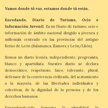
evocador tema de La […]
Vamos donde tú vas, estamos donde tú estás.
Patrimonio Nacional
Enredando, Diario de Turismo, Ocio e
cancela la temporada de
Información Juvenil
. Es un Diario de turismo, ocio e
fuentes de La Granja ante
información de ámbito nacional dirigido a jóvenes y
la escasez de agua
millenials centrado en las provincias del antiguo
6 Ago 2026
Reino de León (Salamanca, Zamora y León/Llión).
Somos un diario leonés, independiente, progresista,
Esta medida afecta a los
espectáculos nocturnos
blanco y apartidista. Nuestro diario se declara
de la Fuente Baños de
Diana previstos para los
democrático, respetuoso, laico, tolerante, plural,
días 8, 15 y 22 de agosto,
defensor de la convivencia civilizada, del acatamiento
así como al encendido extraordinario del
día 25. La reserva de agua en el estanque
a la mayoría, de las libertades individuales y
«El Mar», […]
colectivas, de la dignidad de la persona y de los
derechos humanos.
El Descenso Internacional
Enrendando.info fomenta la pluralidad, la