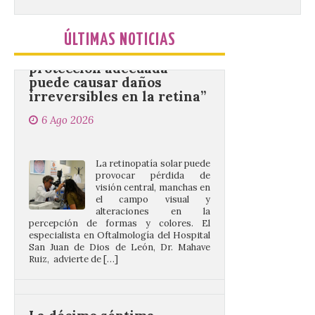
“Mirar un eclipse sin
protección adecuada
ÚLTIMAS NOTICIAS
puede causar daños
irreversibles en la retina”
6 Ago 2026
La retinopatía solar puede
provocar pérdida de
visión central, manchas en
el campo visual y
alteraciones en la
percepción de formas y colores. El
especialista en Oftalmología del Hospital
San Juan de Dios de León, Dr. Mahave
Ruiz, advierte de […]
La décimo séptima
fotografía León de…viaje
nos llega desde la