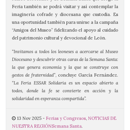
Feria también se podrá visitar y así contemplar la
imaginería cofrade y diocesana que custodia. Es
El Ayuntamiento de La
una oportunidad también para unirse a la campaña
Bañeza presenta el
“Amigos del Museo” fidelizando el apoyo al cuidado
Festival One More Time,
del patrimonio cultural y devocional de León.
una cita con la música de
los 80 y 90 para el 16 de
agosto en la Plaza Mayor.
“Invitamos a todos los leoneses a acercarse al Museo
Diocesano y descubrir otras caras de la Semana Santa:
6 Ago 2026
la que genera economía y la que se construye con
gestos de fraternidad”
, concluye García Fernández.
Se celebrará el próximo
“La Feria ESSAR Solidaria es un espacio abierto a
domingo 16 de agosto, a
partir de las 23:00 horas,
todos, donde la fe se convierte en acción y la
en la Plaza Mayor de la
solidaridad en esperanza compartida”.
ciudad. El Salón de Plenos
del Ayuntamiento de La Bañeza ha
acogido esta mañana la presentación
oficial del Festival One […]
13 Nov 2025
-
Ferias y Congresos
,
NOTICIAS DE
NUESTRA REGIÓN
Semana Santa
.