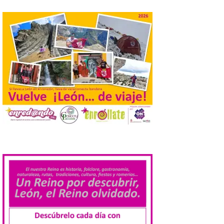
actividades de astroturismo durante todo
el año. La Dirección General de Turismo
ha puesto en marcha diversas iniciativas
relacionadas […]
Cabárceno prepara tres
enclaves privilegiados
desde los que divisar el
eclipse solar del 12 de
agosto
8 Ago 2026
.
El parque amplía su
horario y refuerza los
transportes y la
hostelería. En Alto
Campoo continuará la
programación musical de Estación
Sonora. Peña Cabarga, elegido lugar
preferente en la comunidad autónoma,
contará con un dispositivo especial de
seguridad y acceso […]