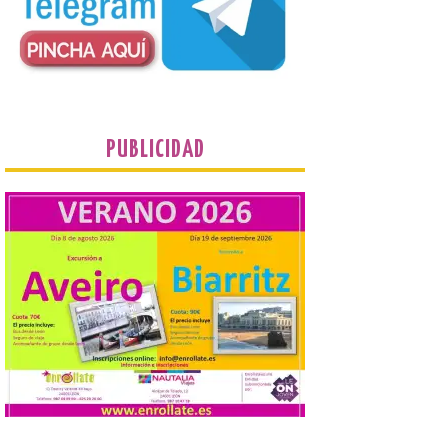
que llegan a la zona en
puntos como el faro de
Cabo Mayor, Cueto,
Corbanera o Ciriego y
reforzará la movilidad con un servicio
especial de lanzaderas desde el PCTCAN
a Ciriego. El Ayuntamiento de […]
PUBLICIDAD
Turismo de Extremadura
impulsa nuevas
iniciativas relacionadas
con el trío de eclipses para
afianzar a Extremadura
como referente en
astroturismo
8 Ago 2026
Extremadura cuenta con
uno de los cielos
estrellados con menor
contaminación lumínica
de Europa, un recurso
natural que permite disfrutar de