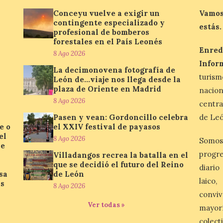
Conceyu vuelve a exigir un
Vamos
contingente especializado y
estás.
profesional de bomberos
forestales en el País Leonés
Enred
8 Ago 2026
Infor
La decimonovena fotografía de
turis
León de…viaje nos llega desde la
plaza de Oriente en Madrid
nacio
8 Ago 2026
centra
Pasen y vean: Gordoncillo celebra
de Leó
e o
el XXIV festival de payasos
el
8 Ago 2026
Somos
se
progre
Villadangos recrea la batalla en el
que se decidió el futuro del Reino
diario
sa
de León
laico
as
8 Ago 2026
conviv
Ver todas »
mayor
colect