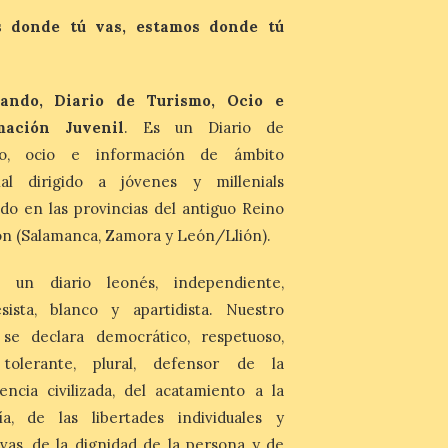
durante la ‘Feria de
minerales, rocas y fósiles de Castilla y
 donde tú vas, estamos donde tú
León’, podrá visitarse hasta finales del
mes de noviembre, con […]
ando, Diario de Turismo, Ocio e
La Bañeza inicia sus
mación Juvenil
. Es un Diario de
fiestas con el pregón a
cargo de Arturo Martínez
mo, ocio e información de ámbito
Matilla
nal dirigido a jóvenes y millenials
8 Ago 2026
do en las provincias del antiguo Reino
n (Salamanca, Zamora y León/Llión).
El Ayuntamiento de La
Bañeza designa a Arturo
Martínez Matilla como
 un diario leonés, independiente,
pregonero de las Fiestas
2026. Tendrá lugar este
sista, blanco y apartidista. Nuestro
sábado 8 de agosto a las 21,00 horas en el
 se declara democrático, respetuoso,
teatro municipal de La Bañeza. El
comunicador astorgano Arturo Martínez
, tolerante, plural, defensor de la
Matilla, […]
encia civilizada, del acatamiento a la
ía, de las libertades individuales y
La I Feria de la Cerveza
ivas, de la dignidad de la persona y de