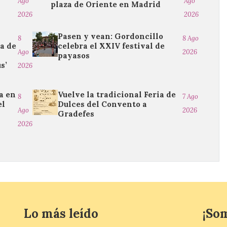
Ago
Ago
plaza de Oriente en Madrid
2026
2026
Pasen y vean: Gordoncillo
8
8 Ago
ma de
celebra el XXIV festival de
Ago
2026
payasos
s’
2026
a en
Vuelve la tradicional Feria de
8
7 Ago
el
Dulces del Convento a
Ago
2026
Gradefes
2026
Lo más leído
¡So