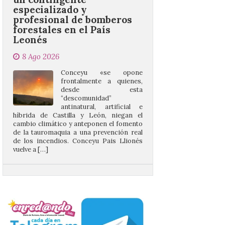
Leonés
8 Ago 2026
Conceyu «se opone
frontalmente a quienes,
desde esta
“descomunidad”
antinatural, artificial e
híbrida de Castilla y León, niegan el
cambio climático y anteponen el fomento
de la tauromaquia a una prevención real
de los incendios. Conceyu Pais Llionés
vuelve a […]
Santander aconseja acudir
a pie o en transporte
público y evitar el
vehículo privado para el
eclipse
8 Ago 2026
El TUS cuenta con líneas