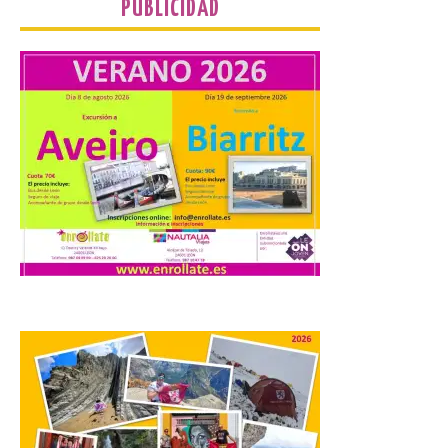
PUBLICIDAD
impulsa nuevas
iniciativas relacionadas
con el trío de eclipses para
afianzar a Extremadura
como referente en
astroturismo
8 Ago 2026
Extremadura cuenta con
uno de los cielos
estrellados con menor
contaminación lumínica
de Europa, un recurso
natural que permite disfrutar de
actividades de astroturismo durante todo
el año. La Dirección General de Turismo
ha puesto en marcha diversas iniciativas
relacionadas […]
Cabárceno prepara tres