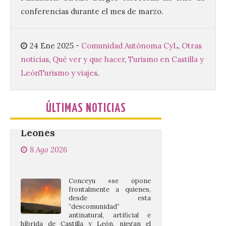
noviembre. La Universidad, a […]
conferencias durante el mes de marzo.
Conceyu vuelve a exigir
24 Ene 2025
-
Comunidad Autónoma CyL
,
Otras
un contingente
noticias
,
Qué ver y que hacer
,
Turismo en Castilla y
especializado y
León
Turismo y viajes
.
profesional de bomberos
forestales en el País
Leonés
ÚLTIMAS NOTICIAS
8 Ago 2026
Conceyu «se opone
frontalmente a quienes,
desde esta
“descomunidad”
antinatural, artificial e
híbrida de Castilla y León, niegan el
cambio climático y anteponen el fomento
de la tauromaquia a una prevención real
de los incendios. Conceyu Pais Llionés
vuelve a […]