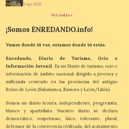
inaugurará el sábado día 8
8 Ago 2026
de agosto a las doce y
media de la mañana,
Ver todas »
durante la ‘Feria de
minerales, rocas y fósiles de Castilla y
León’, podrá visitarse hasta finales del
¡Somos ENREDANDO.info!
mes de noviembre, con […]
Vamos donde tú vas, estamos donde tú estás.
La Bañeza inicia sus
Enredando, Diario de Turismo, Ocio e
fiestas con el pregón a
cargo de Arturo Martínez
Información Juvenil
. Es un Diario de turismo, ocio e
Matilla
información de ámbito nacional dirigido a jóvenes y
8 Ago 2026
millenials centrado en las provincias del antiguo
Reino de León (Salamanca, Zamora y León/Llión).
El Ayuntamiento de La
Somos un diario leonés, independiente, progresista,
Bañeza designa a Arturo
Martínez Matilla como
blanco y apartidista. Nuestro diario se declara
pregonero de las Fiestas
2026. Tendrá lugar este
democrático, respetuoso, laico, tolerante, plural,
sábado 8 de agosto a las 21,00 horas en el
defensor de la convivencia civilizada, del acatamiento
teatro municipal de La Bañeza. El