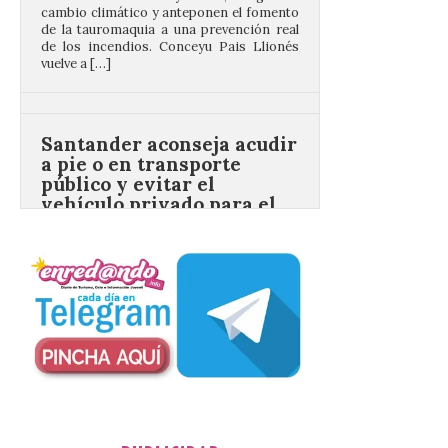
Santander aconseja acudir
a pie o en transporte
público y evitar el
vehículo privado para el
eclipse
8 Ago 2026
El TUS cuenta con líneas
que llegan a la zona en
puntos como el faro de
Cabo Mayor, Cueto,
Corbanera o Ciriego y
reforzará la movilidad con un servicio
especial de lanzaderas desde el PCTCAN
a Ciriego. El Ayuntamiento de […]
Turismo de Extremadura