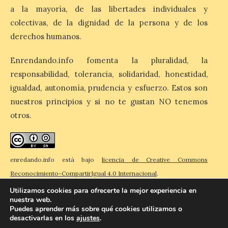
comunicador astorgano Arturo Martínez
a la mayoría, de las libertades individuales y
Matilla, […]
colectivas, de la dignidad de la persona y de los
derechos humanos.
La I Feria de la Cerveza
Enrendando.info fomenta la pluralidad, la
Artesana de Astorga
responsabilidad, tolerancia, solidaridad, honestidad,
arranca con una gran
acogida del público
igualdad, autonomía, prudencia y esfuerzo. Estos son
nuestros principios y si no te gustan NO tenemos
8 Ago 2026
otros.
La inauguración contó
con la presencia del
alcalde de Astorga, José
enredando.info está bajo
licencia de Creative Commons
Luis Nieto, que se acercó
hasta la feria acompañado
Reconocimiento-CompartirIgual 4.0 Internacional
.
por el organizador de la iniciativa, Isaac
Cancillo Carro. Astorga, 8 de agosto de
Utilizamos cookies para ofrecerte la mejor experiencia en
2026. — La I Feria de […]
nuestra web.
Puedes aprender más sobre qué cookies utilizamos o
desactivarlas en los
ajustes
.
© 2026 Enredando
Política de privacidad
Política de cookies
Contacto