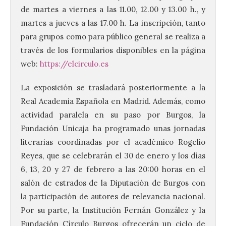
de martes a viernes a las 11.00, 12.00 y 13.00 h., y
martes a jueves a las 17.00 h. La inscripción, tanto
para grupos como para público general se realiza a
través de los formularios disponibles en la página
web:
https://elcirculo.es
La UPSA impulsa la
creación musical con el I
La exposición se trasladará posteriormente a la
Concurso Internacional de
Real Academia Española en Madrid. Además, como
Composición Coral Sacra
actividad paralela en su paso por Burgos, la
8 Ago 2026
Fundación Unicaja ha programado unas jornadas
literarias coordinadas por el académico Rogelio
Este certamen,
Reyes, que se celebrarán el 30 de enero y los días
promovido por el Instituto
6, 13, 20 y 27 de febrero a las 20:00 horas en el
Universitario de Música
Sacra de la Universidad
salón de estrados de la Diputación de Burgos con
Pontificia de Salamanca
la participación de autores de relevancia nacional.
(UPSA), premiará composiciones
inéditas, destinadas a coro, con un
Por su parte, la Institución Fernán González y la
premio de 3.000 euros. Las candidaturas
podrán presentarse hasta el 30 de
Fundación Círculo Burgos ofrecerán un ciclo de