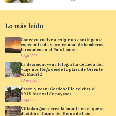
Nueva edición de León
de…viaje. Una iniciativa
organizado por la sección
juvenil de la Asociación
Lo más leído
Enróllate, la Asociación
Conceyu País Llionés y el Diario de
Turismo, Ocio e Información para
Conceyu vuelve a exigir un contingente
jóvenes “Enredando.info”. Pilar Aller Aller
especializado y profesional de bomberos
nos envía la décimo […]
forestales en el País Leonés
8 Ago 2026
La decimonovena fotografía de León de…
Los minerales y sus usos
viaje nos llega desde la plaza de Oriente
más comunes centran la
en Madrid
nueva exposición del
8 Ago 2026
Museo de la Siderurgia y
la Minería de Sabero
Pasen y vean: Gordoncillo celebra el
XXIV festival de payasos
8 Ago 2026
8 Ago 2026
Villadangos recrea la batalla en el que se
La exposición que se
decidió el futuro del Reino de León