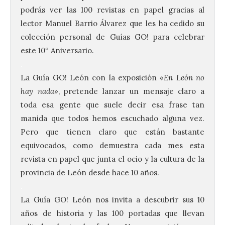
podrás ver las 100 revistas en papel gracias al
lector Manuel Barrio Álvarez que les ha cedido su
colección personal de
Guías
GO
! para celebrar
este 10º Aniversario.
.
La
Guía
GO
! León con la exposición
«En León no
hay nada»
, pretende lanzar un mensaje claro a
toda esa gente que suele decir esa frase tan
La UPSA impulsa la
manida que todos hemos escuchado alguna vez.
creación musical con el I
Concurso Internacional de
Pero que tienen claro que están bastante
Composición Coral Sacra
equivocados, como demuestra cada mes esta
revista en papel que junta el ocio y la cultura de la
8 Ago 2026
provincia de León desde hace 10 años.
.
Este certamen,
promovido por el Instituto
La
Guía
GO
! León nos invita a descubrir sus 10
Universitario de Música
años de historia y las 100 portadas que llevan
Sacra de la Universidad
Pontificia de Salamanca