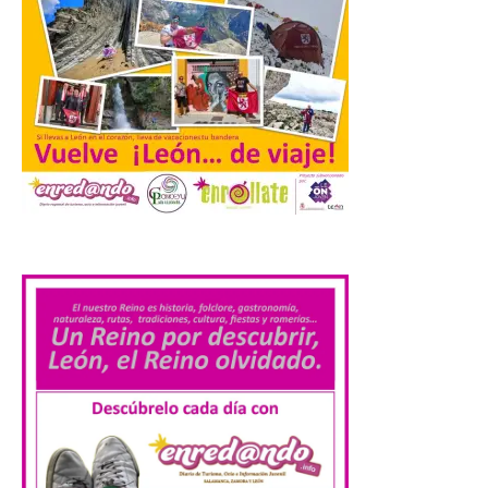
Cabárceno prepara tres
enclaves privilegiados
desde los que divisar el
eclipse solar del 12 de
agosto
8 Ago 2026
.
El parque amplía su
horario y refuerza los
transportes y la
hostelería. En Alto
Campoo continuará la
programación musical de Estación
Sonora. Peña Cabarga, elegido lugar
preferente en la comunidad autónoma,
contará con un dispositivo especial de
seguridad y acceso […]