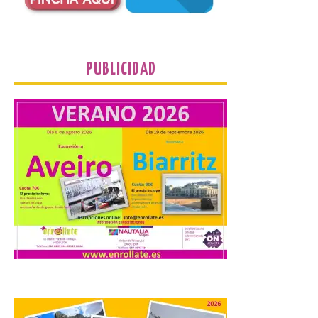
Turismo de Extremadura
impulsa nuevas
PUBLICIDAD
iniciativas relacionadas
con el trío de eclipses para
afianzar a Extremadura
como referente en
astroturismo
8 Ago 2026
Extremadura cuenta con
uno de los cielos
estrellados con menor
contaminación lumínica
de Europa, un recurso
natural que permite disfrutar de
actividades de astroturismo durante todo
el año. La Dirección General de Turismo
ha puesto en marcha diversas iniciativas
relacionadas […]