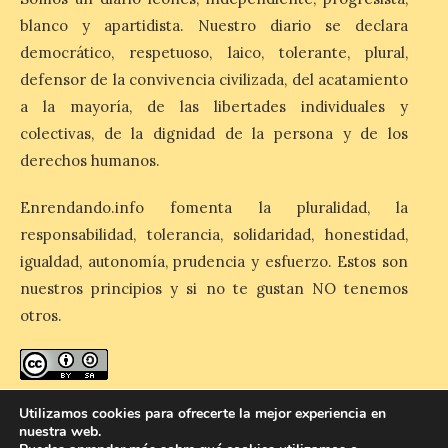
Martínez Matilla como
pregonero de las Fiestas
blanco y apartidista. Nuestro diario se declara
2026. Tendrá lugar este
democrático, respetuoso, laico, tolerante, plural,
sábado 8 de agosto a las 21,00 horas en el
teatro municipal de La Bañeza. El
defensor de la convivencia civilizada, del acatamiento
comunicador astorgano Arturo Martínez
Matilla, […]
a la mayoría, de las libertades individuales y
colectivas, de la dignidad de la persona y de los
derechos humanos.
La I Feria de la Cerveza
Artesana de Astorga
Enrendando.info fomenta la pluralidad, la
arranca con una gran
responsabilidad, tolerancia, solidaridad, honestidad,
acogida del público
igualdad, autonomía, prudencia y esfuerzo. Estos son
8 Ago 2026
nuestros principios y si no te gustan NO tenemos
otros.
La inauguración contó
con la presencia del
alcalde de Astorga, José
Luis Nieto, que se acercó
enredando.info está bajo
licencia de Creative Commons
hasta la feria acompañado
Utilizamos cookies para ofrecerte la mejor experiencia en
por el organizador de la iniciativa, Isaac
nuestra web.
Reconocimiento-CompartirIgual 4.0 Internacional
.
Cancillo Carro. Astorga, 8 de agosto de