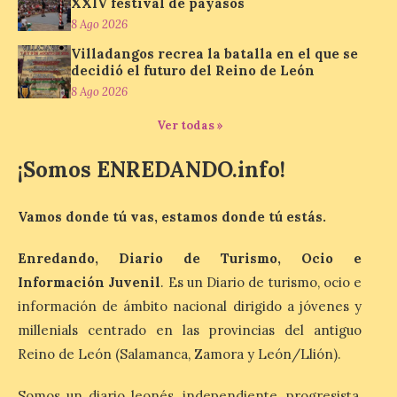
XXIV festival de payasos
8 Ago 2026
Villadangos recrea la batalla en el que se
La exposición que se
inaugurará el sábado día 8
decidió el futuro del Reino de León
de agosto a las doce y
8 Ago 2026
media de la mañana,
durante la ‘Feria de
Ver todas »
minerales, rocas y fósiles de Castilla y
León’, podrá visitarse hasta finales del
mes de noviembre, con […]
¡Somos ENREDANDO.info!
Vamos donde tú vas, estamos donde tú estás.
La Bañeza inicia sus
fiestas con el pregón a
Enredando, Diario de Turismo, Ocio e
cargo de Arturo Martínez
Matilla
Información Juvenil
. Es un Diario de turismo, ocio e
información de ámbito nacional dirigido a jóvenes y
8 Ago 2026
millenials centrado en las provincias del antiguo
Reino de León (Salamanca, Zamora y León/Llión).
El Ayuntamiento de La
Bañeza designa a Arturo
Somos un diario leonés, independiente, progresista,