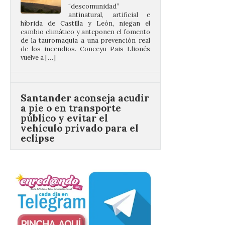
cambio climático y anteponen el fomento
de la tauromaquia a una prevención real
de los incendios. Conceyu Pais Llionés
vuelve a […]
Santander aconseja acudir
a pie o en transporte
público y evitar el
vehículo privado para el
eclipse
8 Ago 2026
El TUS cuenta con líneas
que llegan a la zona en
puntos como el faro de
Cabo Mayor, Cueto,
Corbanera o Ciriego y
reforzará la movilidad con un servicio
especial de lanzaderas desde el PCTCAN
a Ciriego. El Ayuntamiento de […]