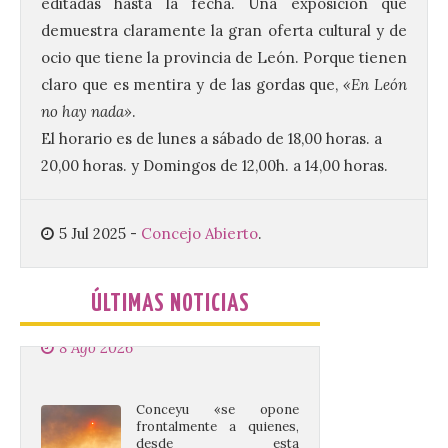
editadas hasta la fecha. Una exposición que
(UPSA), premiará composiciones
demuestra claramente la gran oferta cultural y de
inéditas, destinadas a coro, con un
premio de 3.000 euros. Las candidaturas
ocio que tiene la provincia de León. Porque tienen
podrán presentarse hasta el 30 de
claro que es mentira y de las gordas que,
«En León
noviembre. La Universidad, a […]
no hay nada»
.
El horario es de lunes a sábado de 18,00 horas. a
Conceyu vuelve a exigir
20,00 horas. y Domingos de 12,00h. a 14,00 horas.
un contingente
especializado y
profesional de bomberos
5 Jul 2025
-
Concejo Abierto
.
forestales en el País
Leonés
8 Ago 2026
ÚLTIMAS NOTICIAS
Conceyu «se opone
frontalmente a quienes,
desde esta
“descomunidad”
antinatural, artificial e
híbrida de Castilla y León, niegan el