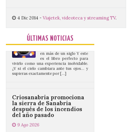
Este verano llega a la
Península Ibérica el
4 Dic 2014
-
Viajetek, videoteca y streaming TV
.
primer eclipse solar total
en más de un siglo Y este
es el libro perfecto para
vivirlo como una experiencia inolvidable.
ÚLTIMAS NOTICIAS
¿Y si el cielo cambiara ante tus ojos… y
supieras exactamente por […]
Criosanabria promociona
la sierra de Sanabria
después de los incendios
del año pasado
9 Ago 2026
El objetivo es que las
personas después de
hacer una cima acudan a
un comercio local para