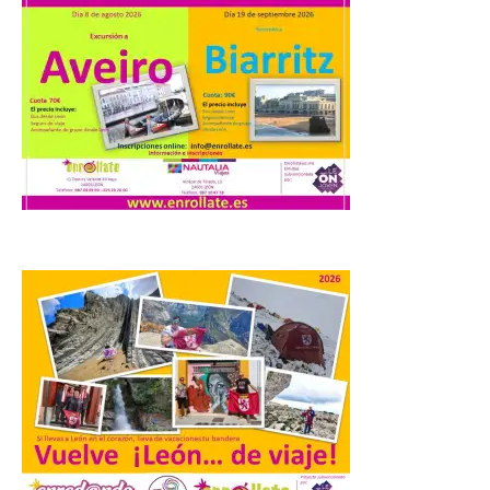
del juego. GEO-Arena nace […]
Transportes activa un
dispositivo especial para
facilitar la movilidad
durante el eclipse total de
Sol del 12 de agosto
9 Ago 2026
Renfe reforzará servicios
de Media Distancia
especialmente en Galicia,
Asturias, Santander y País
Vasco, además del norte
de Castilla y León. En los principales
núcleos urbanos también se reforzarán
los servicios de Cercanías con mayor
afluencia de pasajeros. La Dirección […]