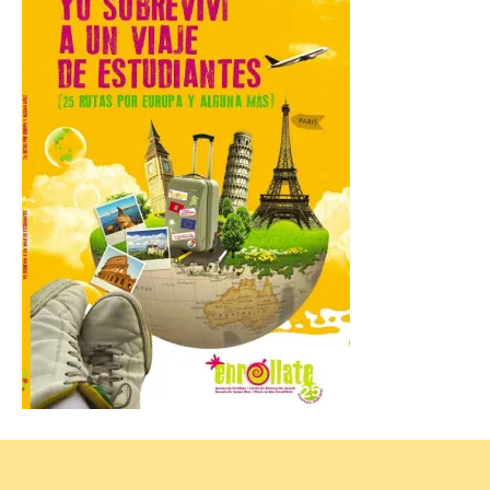
9 Ago 2026
El próximo 12 de agosto
se producirá el fenómeno
natural excepcional que
podrá verse en muchos
puntos de la comarca,
pero hay que recordar que la observación
debe hacerse siguiendo las pautas de
seguridad recomendadas. La Comarca de
Cinco Villas […]
La vigésima fotografía de
León de…viaje nos llega
desde el Pic d’Angonella
en el Principat d’Andorra
9 Ago 2026
Nueva edición de León