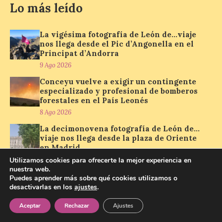
Lo más leído
de…viaje. Una iniciativa
organizado por la sección
juvenil de la Asociación
Enróllate, la Asociación
La vigésima fotografía de León de…viaje
Conceyu País Llionés y el Diario de
nos llega desde el Pic d’Angonella en el
Turismo, Ocio e Información para
Principat d’Andorra
jóvenes “Enredando.info”. Miguel Robles
9 Ago 2026
nos envía la vigésima fotografía de […]
Conceyu vuelve a exigir un contingente
especializado y profesional de bomberos
forestales en el País Leonés
Concierto del Iberia
8 Ago 2026
Marimba Ensemble en la
Plaza del Ayuntamiento de
La decimonovena fotografía de León de…
Ponferrada
viaje nos llega desde la plaza de Oriente
en Madrid
9 Ago 2026
8 Ago 2026
Utilizamos cookies para ofrecerte la mejor experiencia en
nuestra web.
Pasen y vean: Gordoncillo celebra el
Puedes aprender más sobre qué cookies utilizamos o
Iberia Marimba es un es
XXIV festival de payasos
desactivarlas en los
ajustes
.
un encuentro
8 Ago 2026
internacional que se
Aceptar
Rechazar
Ajustes
celebra en el mes de
Ver todas »
agosto en la localidad