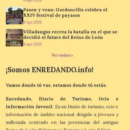
8 Ago 2026
Pasen y vean: Gordoncillo celebra el
XXIV festival de payasos
Los minerales y sus usos
8 Ago 2026
más comunes centran la
nueva exposición del
Villadangos recrea la batalla en el que se
Museo de la Siderurgia y
decidió el futuro del Reino de León
la Minería de Sabero
8 Ago 2026
8 Ago 2026
Ver todas »
¡Somos ENREDANDO.info!
La exposición que se
inaugurará el sábado día 8
de agosto a las doce y
Vamos donde tú vas, estamos donde tú estás.
media de la mañana,
durante la ‘Feria de
minerales, rocas y fósiles de Castilla y
Enredando, Diario de Turismo, Ocio e
León’, podrá visitarse hasta finales del
mes de noviembre, con […]
Información Juvenil
. Es un Diario de turismo, ocio e
información de ámbito nacional dirigido a jóvenes y
millenials centrado en las provincias del antiguo
La Bañeza inicia sus