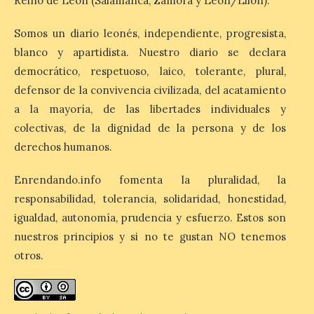
Reino de León (Salamanca, Zamora y León/Llión).
fiestas con el pregón a
cargo de Arturo Martínez
Somos un diario leonés, independiente, progresista,
Matilla
blanco y apartidista. Nuestro diario se declara
8 Ago 2026
democrático, respetuoso, laico, tolerante, plural,
defensor de la convivencia civilizada, del acatamiento
El Ayuntamiento de La
a la mayoría, de las libertades individuales y
Bañeza designa a Arturo
colectivas, de la dignidad de la persona y de los
Martínez Matilla como
pregonero de las Fiestas
derechos humanos.
2026. Tendrá lugar este
sábado 8 de agosto a las 21,00 horas en el
teatro municipal de La Bañeza. El
Enrendando.info fomenta la pluralidad, la
comunicador astorgano Arturo Martínez
responsabilidad, tolerancia, solidaridad, honestidad,
Matilla, […]
igualdad, autonomía, prudencia y esfuerzo. Estos son
nuestros principios y si no te gustan NO tenemos
otros.
La I Feria de la Cerveza
Artesana de Astorga
arranca con una gran
acogida del público