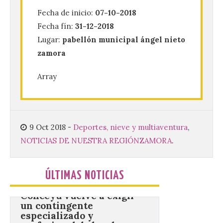
Concurso Internacional de
Composición Coral Sacra
Fecha de inicio:
07-10-2018
Fecha fín:
31-12-2018
8 Ago 2026
Lugar:
pabellón municipal ángel nieto
zamora
Este certamen,
promovido por el Instituto
Universitario de Música
Array
Sacra de la Universidad
Pontificia de Salamanca
(UPSA), premiará composiciones
inéditas, destinadas a coro, con un
premio de 3.000 euros. Las candidaturas
podrán presentarse hasta el 30 de
9 Oct 2018
-
Deportes, nieve y multiaventura
,
noviembre. La Universidad, a […]
NOTICIAS DE NUESTRA REGIÓN
ZAMORA
.
Conceyu vuelve a exigir
ÚLTIMAS NOTICIAS
un contingente
especializado y
profesional de bomberos
forestales en el País