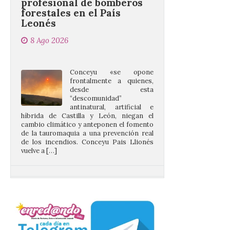
Leonés
8 Ago 2026
Conceyu «se opone
frontalmente a quienes,
desde esta
“descomunidad”
antinatural, artificial e
híbrida de Castilla y León, niegan el
cambio climático y anteponen el fomento
de la tauromaquia a una prevención real
de los incendios. Conceyu Pais Llionés
vuelve a […]
Santander aconseja acudir
a pie o en transporte
público y evitar el
vehículo privado para el
eclipse
8 Ago 2026