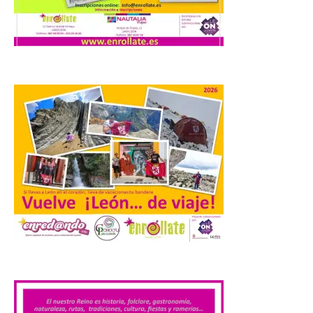
La cita, que se celebrará el
12 de agosto en el
enlosado de la Catedral,
incluye el estreno absoluto
de una composición del
músico segoviano Geni Uñón. Turismo de
Segovia lanza el Premio Internacional de
Fotografía del Eclipse “Segovia bajo […]
València prepara un
operativo especial de
limpieza en las playas y el
punto de observación para
el eclipse solar del día 12
10 Ago 2026
.
El Ayuntamiento ha
coordinado este refuerzo