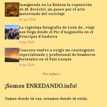
Inaugurada en La Bañeza la exposición
de M. Recicler, un paseo por el arte
El delegado del Gobierno
motorizado del reciclaje
participa en la XVII Feria
10 Ago 2026
Agroalimentaria de El
La vigésima fotografía de León de…viaje
Espino, una cita que pone
nos llega desde el Pic d’Angonella en el
en valor los productos, la
Principat d’Andorra
gastronomía y la artesanía
del Bierzo
9 Ago 2026
Conceyu vuelve a exigir un contingente
10 Ago 2026
especializado y profesional de bomberos
forestales en el País Leonés
8 Ago 2026
Nicanor Sen reivindica en
El Espino el compromiso
del Gobierno de España
Ver todas »
con los pueblos y el medio
rural. Sen destaca la
¡Somos ENREDANDO.info!
capacidad de los pequeños municipios
para generar actividad económica, atraer
visitantes y mantener vivas sus
tradiciones. La feria […]
Vamos donde tú vas, estamos donde tú estás.