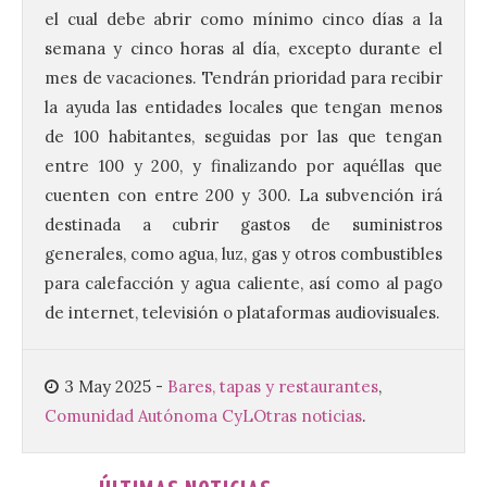
el cual debe abrir como mínimo cinco días a la
La 69FIDMA ha acogido
este domingo una nueva
semana y cinco horas al día, excepto durante el
edición del Día de León y
mes de vacaciones. Tendrán prioridad para recibir
Astorga.
la ayuda las entidades locales que tengan menos
10 Ago 2026
de 100 habitantes, seguidas por las que tengan
entre 100 y 200, y finalizando por aquéllas que
cuenten con entre 200 y 300. La subvención irá
El presidente de la
Diputación de León,
destinada a cubrir gastos de suministros
Gerardo Álvarez Courel, y
el vicepresidente Roberto
generales, como agua, luz, gas y otros combustibles
Aller han participado en el
para calefacción y agua caliente, así como al pago
acto institucional organizado con motivo
del Día de León. Organizada por la
de internet, televisión o plataformas audiovisuales.
Cámara de Comercio de Gijón, FIDMA es
una feria […]
3 May 2025
-
Bares, tapas y restaurantes
,
Comunidad Autónoma CyL
Otras noticias
.
CIUDEN acoge un nuevo
gran proyecto expositivo
que conecta la obra de