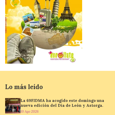
inscripción previa para
participar. El Gobierno de Aragón, en
colaboración con la Mancomunidad del
Alto Valle del Aragón y otras entidades […]
Inaugurada en Samos la
muestra Hospitalidad
monástica
10 Ago 2026
Recupera la memoria de
los monasterios como
espacios de acogida. La
iniciativa recorrerá cinco
Lo más leído
municipios rurales
vinculados al Camino de Santiago y
permitirá acercar al público la historia de
La 69FIDMA ha acogido este domingo una
la hospitalidad monástica mediante una
nueva edición del Día de León y Astorga.
exposición itinerante de acceso libre. El
[…]
10 Ago 2026