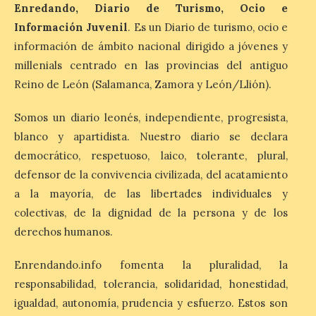
Enredando, Diario de Turismo, Ocio e
Información Juvenil
. Es un Diario de turismo, ocio e
Cruz Roja concluye el
Gran Premio de La Bañeza
información de ámbito nacional dirigido a jóvenes y
con 33 atenciones,
millenials centrado en las provincias del antiguo
incluidos los 10 heridos en
Reino de León (Salamanca, Zamora y León/Llión).
los dos accidentes
registrados durante el fin
de semana
Somos un diario leonés, independiente, progresista,
blanco y apartidista. Nuestro diario se declara
10 Ago 2026
democrático, respetuoso, laico, tolerante, plural,
defensor de la convivencia civilizada, del acatamiento
Cruz Roja concluye el Gran
a la mayoría, de las libertades individuales y
Premio de La Bañeza con
33 atenciones, incluidos
colectivas, de la dignidad de la persona y de los
los 10 heridos en los dos
accidentes registrados
derechos humanos.
durante el fin de semana. El dispositivo
desplegado por la Institución ha atendido
Enrendando.info fomenta la pluralidad, la
a nueve personas heridas en el […]
responsabilidad, tolerancia, solidaridad, honestidad,
igualdad, autonomía, prudencia y esfuerzo. Estos son