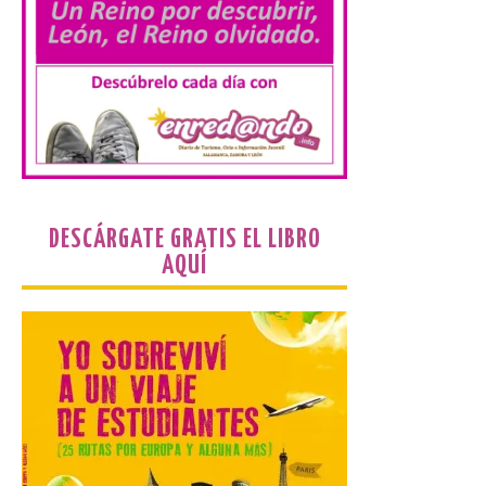
con el dispositivo de
seguridad, movilidad,
atención sanitaria y
protección civil previsto ante la elevada
afluencia. . El Ayuntamiento de València ha
dispuesto un operativo extraordinario de
limpieza y recogida de residuos con
motivo […]
El Monasterio de Santa
DESCÁRGATE GRATIS EL LIBRO
María de Iguácel ofrece
AQUÍ
visitas guiadas gratuitas
al durante el mes de
agosto
10 Ago 2026
Las visitas guiadas
tendrán lugar todos los
días a las 10:30 y a las 12:30
horas. No es necesaria