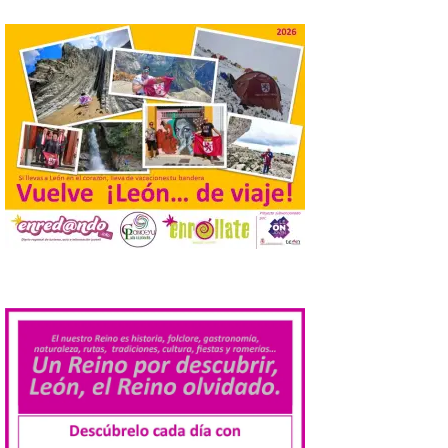
La Universidad de León
retoma las excavaciones
en La Peña del Castro para
profundizar en la vida
cotidiana de la Edad del
Hierro
6 Ago 2026
La novena campaña
arqueológica centrará sus
trabajos en el estudio de la
organización urbana y la
vida cotidiana del poblado
.
y contará con la participación de
estudiantes del grado en Historia. La
excavación se complementará con
actividades de divulgación abiertas […]
El Mercado Medieval abre
sus puertas en La Bañeza
con más de 60 puestos y
un amplio programa de