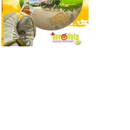
Nolan. La pieza de vídeo
reúne una selección de
obras relacionadas con la
Antigüedad clásica, la mitología y los
viajes, que se suceden al ritmo de un
evocador tema de La […]
Patrimonio Nacional
cancela la temporada de
fuentes de La Granja ante
la escasez de agua
6 Ago 2026
Esta medida afecta a los
espectáculos nocturnos
de la Fuente Baños de
Diana previstos para los
días 8, 15 y 22 de agosto,
así como al encendido extraordinario del
día 25. La reserva de agua en el estanque
«El Mar», […]