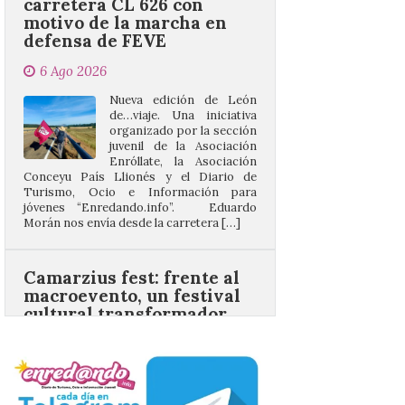
6 Ago 2026
Nueva edición de León
de…viaje. Una iniciativa
organizado por la sección
juvenil de la Asociación
Enróllate, la Asociación
Conceyu País Llionés y el Diario de
Turismo, Ocio e Información para
jóvenes “Enredando.info”. Eduardo
Morán nos envía desde la carretera […]
Camarzius fest: frente al
macroevento, un festival
cultural transformador
que apuesta por el legado.
6 Ago 2026
Los días 7, 8 y 9 de agosto
de 2026, Camarzana de
Tera volverá a convertirse
en punto de encuentro,
con la Villa Romana de
Orpheus. Vivimos un momento en el que la