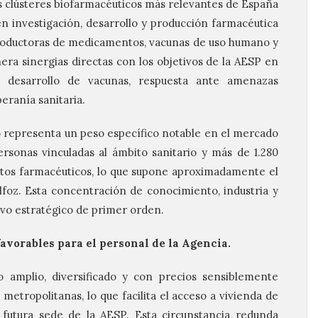
s clústeres biofarmacéuticos más relevantes de España
n investigación, desarrollo y producción farmacéutica
 productoras de medicamentos, vacunas de uso humano y
nera sinergias directas con los objetivos de la AESP en
a, desarrollo de vacunas, respuesta ante amenazas
beranía sanitaria.
co representa un peso específico notable en el mercado
rsonas vinculadas al ámbito sanitario y más de 1.280
ctos farmacéuticos, lo que supone aproximadamente el
alfoz. Esta concentración de conocimiento, industria y
ivo estratégico de primer orden.
avorables para el personal de la Agencia.
o amplio, diversificado y con precios sensiblemente
 metropolitanas, lo que facilita el acceso a vivienda de
a futura sede de la AESP. Esta circunstancia redunda