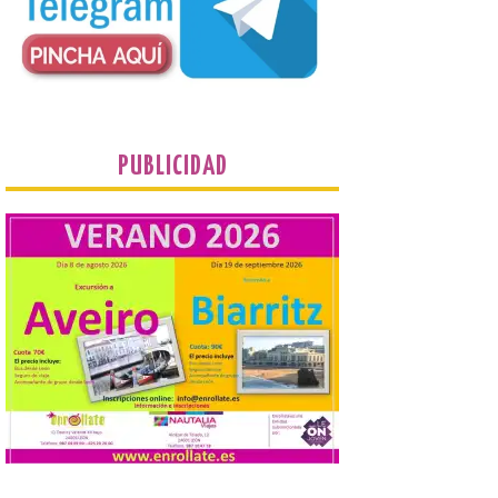
música en directo mueve grandes
fenómenos de […]
El Ayuntamiento de
Cabrillanes analizará,
conforme a la legalidad, la
PUBLICIDAD
solicitud para la
celebración del Iberia
Eclipse Festival
6 Ago 2026
Durante la mañana de ayer
miércoles ha sido
registrada en el
Ayuntamiento una
solicitud relacionada con
la celebración de este evento. Ante las
informaciones aparecidas en distintos
medios de comunicación sobre la posible
celebración del denominado Iberia
Eclipse Festival en […]