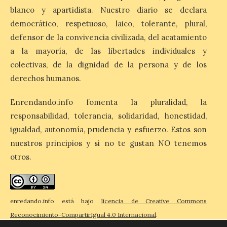
blanco y apartidista. Nuestro diario se declara
Nicanor Sen reivindica en
democrático, respetuoso, laico, tolerante, plural,
El Espino el compromiso
defensor de la convivencia civilizada, del acatamiento
del Gobierno de España
con los pueblos y el medio
a la mayoría, de las libertades individuales y
rural. Sen destaca la
colectivas, de la dignidad de la persona y de los
capacidad de los pequeños municipios
para generar actividad económica, atraer
derechos humanos.
visitantes y mantener vivas sus
tradiciones. La feria […]
Enrendando.info fomenta la pluralidad, la
responsabilidad, tolerancia, solidaridad, honestidad,
igualdad, autonomía, prudencia y esfuerzo. Estos son
Cruz Roja concluye el
Gran Premio de La Bañeza
nuestros principios y si no te gustan NO tenemos
con 33 atenciones,
otros.
incluidos los 10 heridos en
los dos accidentes
registrados durante el fin
de semana
enredando.info está bajo
licencia de Creative Commons
10 Ago 2026
Reconocimiento-CompartirIgual 4.0 Internacional
.