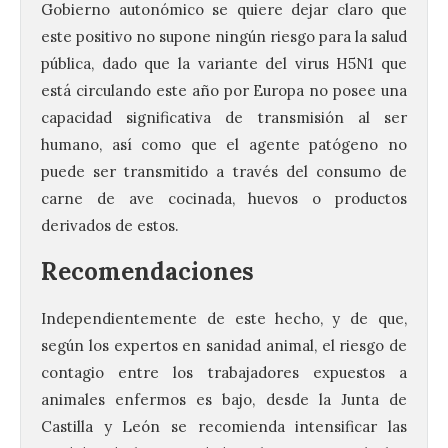
Gobierno autonómico se quiere dejar claro que
este positivo no supone ningún riesgo para la salud
pública, dado que la variante del virus H5N1 que
está circulando este año por Europa no posee una
capacidad significativa de transmisión al ser
humano, así como que el agente patógeno no
puede ser transmitido a través del consumo de
carne de ave cocinada, huevos o productos
derivados de estos.
Recomendaciones
El alumnado de FP crece
un 2,5% hasta superar los
Independientemente de este hecho, y de que,
1,2 millones de
según los expertos en sanidad animal, el riesgo de
matriculados y marca un
contagio entre los trabajadores expuestos a
nuevo récord
animales enfermos es bajo, desde la Junta de
10 Ago 2026
Castilla y León se recomienda intensificar las