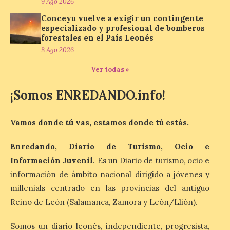
9 Ago 2026
Conceyu vuelve a exigir un contingente
Recupera la memoria de
especializado y profesional de bomberos
los monasterios como
forestales en el País Leonés
espacios de acogida. La
iniciativa recorrerá cinco
8 Ago 2026
municipios rurales
vinculados al Camino de Santiago y
Ver todas »
permitirá acercar al público la historia de
la hospitalidad monástica mediante una
¡Somos ENREDANDO.info!
exposición itinerante de acceso libre. El
[…]
Vamos donde tú vas, estamos donde tú estás.
El delegado del Gobierno
Enredando, Diario de Turismo, Ocio e
participa en la XVII Feria
Información Juvenil
. Es un Diario de turismo, ocio e
Agroalimentaria de El
Espino, una cita que pone
información de ámbito nacional dirigido a jóvenes y
en valor los productos, la
millenials centrado en las provincias del antiguo
gastronomía y la artesanía
Reino de León (Salamanca, Zamora y León/Llión).
del Bierzo
10 Ago 2026
Somos un diario leonés, independiente, progresista,