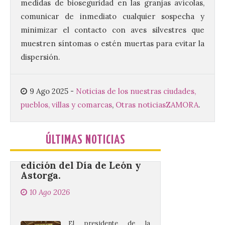
medidas de bioseguridad en las granjas avícolas,
El Ministerio publica la
comunicar de inmediato cualquier sospecha y
Estadística de las
minimizar el contacto con aves silvestres que
Enseñanzas no
universitarias. Datos
muestren síntomas o estén muertas para evitar la
avance 2025-2026 con las
cifras actualizadas del curso escolar
dispersión.
recién finalizado. El Grado Básico crece
un 2,1%, el Grado Medio un 2,7%, el Grado
Superior un 2,3% y los cursos […]
9 Ago 2025
-
Noticias de los nuestras ciudades,
pueblos, villas y comarcas
,
Otras noticias
ZAMORA
.
La 69FIDMA ha acogido
este domingo una nueva
ÚLTIMAS NOTICIAS
edición del Día de León y
Astorga.
10 Ago 2026
El presidente de la
Diputación de León,
Gerardo Álvarez Courel, y