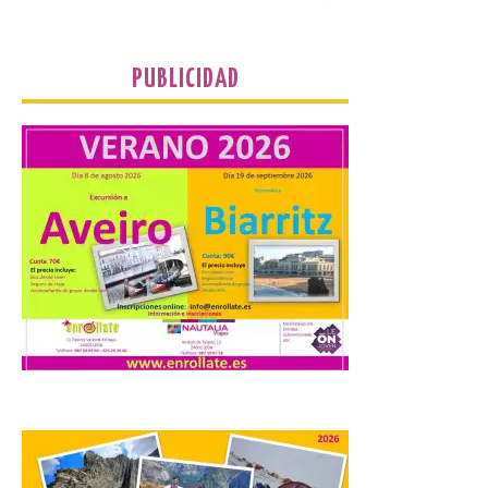
Hierro, vacío y memoria industrial
marcan esta exposición […]
PUBLICIDAD
Protección Civil activa la
fase de Preemergencia en
Situación Operativa 1 del
Plan Estatal General de
Emergencias ante los
riesgos potenciales
asociados al eclipse
10 Ago 2026
El dispositivo se refuerza
días antes del eclipse
solar total del 12 de
agosto, que atravesará
España de oeste a este, y
que movilizará a varios millones de
personas para disfrutar de este
acontecimiento histórico. Algunas