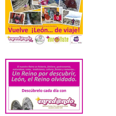
comunidades autónomas ya han […]
El Ayuntamiento de
Segovia presenta “Música
para un eclipse”, un
concierto único con
motivo del eclipse de sol
.
10 Ago 2026
La cita, que se celebrará el
12 de agosto en el
enlosado de la Catedral,
incluye el estreno absoluto
de una composición del
músico segoviano Geni Uñón. Turismo de
Segovia lanza el Premio Internacional de
Fotografía del Eclipse “Segovia bajo […]