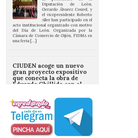
el vicepresidente Roberto
Aller han participado en el
acto institucional organizado con motivo
del Día de León. Organizada por la
Cámara de Comercio de Gijón, FIDMA es
una feria […]
CIUDEN acoge un nuevo
gran proyecto expositivo
que conecta la obra de
Eduardo Chillida con el
patrimonio industrial
10 Ago 2026
La Térmica Cultural
albergará hasta el 10 de
enero de 2027 la muestra
‘Eduardo Chillida. Pensar
con las manos’, formada
por 125 piezas de una de las figuras
esenciales del arte contemporáneo.