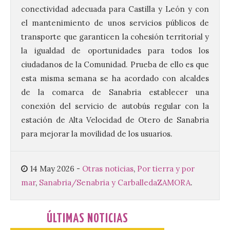
El alumnado de FP crece
conectividad adecuada para Castilla y León y con
un 2,5% hasta superar los
1,2 millones de
el mantenimiento de unos servicios públicos de
matriculados y marca un
transporte que garanticen la cohesión territorial y
nuevo récord
la igualdad de oportunidades para todos los
10 Ago 2026
ciudadanos de la Comunidad. Prueba de ello es que
esta misma semana se ha acordado con alcaldes
El Ministerio publica la
de la comarca de Sanabria establecer una
Estadística de las
conexión del servicio de autobús regular con la
Enseñanzas no
universitarias. Datos
estación de Alta Velocidad de Otero de Sanabria
avance 2025-2026 con las
para mejorar la movilidad de los usuarios.
cifras actualizadas del curso escolar
recién finalizado. El Grado Básico crece
un 2,1%, el Grado Medio un 2,7%, el Grado
Superior un 2,3% y los cursos […]
14 May 2026
-
Otras noticias
,
Por tierra y por
mar
,
Sanabria/Senabria y Carballeda
ZAMORA
.
La 69FIDMA ha acogido
este domingo una nueva
ÚLTIMAS NOTICIAS
edición del Día de León y