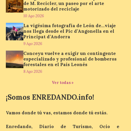
de M. Recicler, un paseo por el arte
motorizado del reciclaje
10 Ago 2026
Inaugurada en Samos la
muestra Hospitalidad
La vigésima fotografía de León de…viaje
monástica
nos llega desde el Pic d’Angonella en el
Principat d’Andorra
10 Ago 2026
9 Ago 2026
Conceyu vuelve a exigir un contingente
Recupera la memoria de
especializado y profesional de bomberos
los monasterios como
forestales en el País Leonés
espacios de acogida. La
8 Ago 2026
iniciativa recorrerá cinco
municipios rurales
vinculados al Camino de Santiago y
Ver todas »
permitirá acercar al público la historia de
la hospitalidad monástica mediante una
¡Somos ENREDANDO.info!
exposición itinerante de acceso libre. El
[…]
Vamos donde tú vas, estamos donde tú estás.
El delegado del Gobierno
Enredando, Diario de Turismo, Ocio e