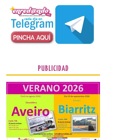
La Térmica Cultural
albergará hasta el 10 de
enero de 2027 la muestra
‘Eduardo Chillida. Pensar
con las manos’, formada
por 125 piezas de una de las figuras
esenciales del arte contemporáneo.
Hierro, vacío y memoria industrial
marcan esta exposición […]
PUBLICIDAD
Protección Civil activa la
fase de Preemergencia en
Situación Operativa 1 del
Plan Estatal General de
Emergencias ante los
riesgos potenciales
asociados al eclipse
10 Ago 2026