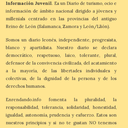
participa en la XVII Feria
Información Juvenil
. Es un Diario de turismo, ocio e
Agroalimentaria de El
información de ámbito nacional dirigido a jóvenes y
Espino, una cita que pone
en valor los productos, la
millenials centrado en las provincias del antiguo
gastronomía y la artesanía
Reino de León (Salamanca, Zamora y León/Llión).
del Bierzo
10 Ago 2026
Somos un diario leonés, independiente, progresista,
blanco y apartidista. Nuestro diario se declara
democrático, respetuoso, laico, tolerante, plural,
Nicanor Sen reivindica en
El Espino el compromiso
defensor de la convivencia civilizada, del acatamiento
del Gobierno de España
a la mayoría, de las libertades individuales y
con los pueblos y el medio
rural. Sen destaca la
colectivas, de la dignidad de la persona y de los
capacidad de los pequeños municipios
para generar actividad económica, atraer
derechos humanos.
visitantes y mantener vivas sus
tradiciones. La feria […]
Enrendando.info fomenta la pluralidad, la
responsabilidad, tolerancia, solidaridad, honestidad,
igualdad, autonomía, prudencia y esfuerzo. Estos son
Cruz Roja concluye el
nuestros principios y si no te gustan NO tenemos
Gran Premio de La Bañeza