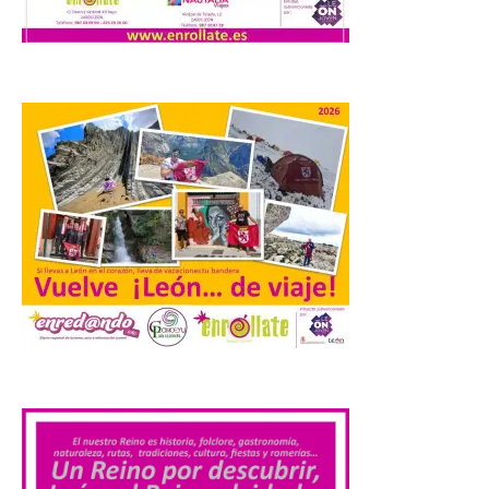
El dispositivo se refuerza
días antes del eclipse
solar total del 12 de
agosto, que atravesará
España de oeste a este, y
que movilizará a varios millones de
personas para disfrutar de este
acontecimiento histórico. Algunas
comunidades autónomas ya han […]
El Ayuntamiento de
Segovia presenta “Música
para un eclipse”, un
concierto único con
motivo del eclipse de sol
.
10 Ago 2026
La cita, que se celebrará el
12 de agosto en el